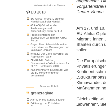
angemeldet. Die
Vorgartenstraße
Weitere Artikel zum Thema:
Center Vienna, 
EU 2018
EU-Afrika-Forum: „Gerechter
Handel statt freier Handel!“
Afrika-Gipfel: Wider die
Am 17. und 18.
Ausbeutungs- und
Abschottungspolitik der EU
EU-Afrika-Gipfe
Pressekonferenz der
Zivilgesellschaft zum EU-Afrika-
Migrant_innen u
Forum
Staaten durch 
Gegen Abschiebe-Kollaboration,
externalisiertes Grenzregime und
sollen.
koloniales Unrecht
#noS20: Der Gipfel ist vorbei, die
Repression hält an
Die Europäisch
EU-Gipfel in Salzburg:
Demonstration "A better future for
Privatisierung
all." 20. September 2018
Kaiserschmarrn in Salzburg: Wie
Kontinent schm
die EU Menschenrechte
versemmelt
„Strukturanpas
Klimawandel, d
Texte zur Rubrik:
Maßnahmen noch
grenzregime
Gleichzeitig wi
Alarme Phone Sahara Infotour
„abwehren“. Sie
Erklärung zum EU-Malta-