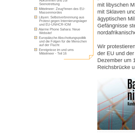
Abkommen und zur
mit libyschen M
Seenotrettung
Mittelmeer: Zeug*innen des EU-
mit Sklaven und
Massenmordes
Libyen: Selbstverbrennung aus
ägyptischen Mil
Protest gegen Internierungslager
Gefängnisse ste
und EU-UNHCR-IOM
Alarme Phone Sahara: Neue
nordafrikanisc
Website!
Europäische Abschottungspolitik
und die Folgen für die Menschen
auf der Flucht
Wir protestiere
Eereignisse im und ums
der EU und der
Mittelmeer - Teil 16
Dezember um 1
Reichsbrücke u