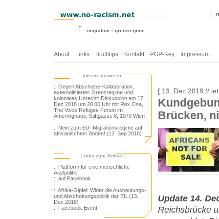
r
migration
grenzregime
About
::
Links
::
Buchtips
::
Kontakt
::
PGP-Key
::
Impressum
interne verweise
:: Gegen Abschiebe-Kollaboration,
[ 13. Dec 2018 // l
externalisiertes Grenzregime und
koloniales Unrecht: Diskussion am 17.
Kundgebung
Dez 2018 um 20.00 Uhr mit Rex Osa,
The Voice Refugee Forum im
Brücken, n
Amerlinghaus, Stiftgasse 8, 1070 Wien
:: Nein zum EU- Migrationsregime auf
afrikanischem Boden! (12. Sep 2018)
Links zum Artikel:
:: Plattform für eine menschliche
Asylpolitik
:: auf Facebook
:: Afrika-Gipfel: Wider die Ausbeutungs-
und Abschottungspolitik der EU (13.
Update 14. De
Dec 2018)
Reichsbrücke u
:: Facebook Event