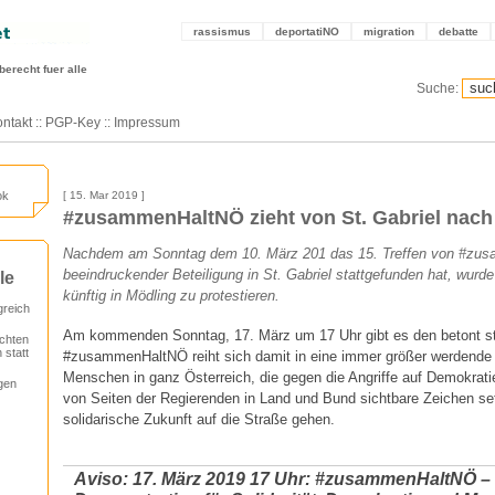
rassismus
deportatiNO
migration
debatte
berecht fuer alle
Suche:
ntakt
::
PGP-Key
::
Impressum
ok
[ 15. Mar 2019 ]
#zusammenHaltNÖ zieht von St. Gabriel nach
Nachdem am Sonntag dem 10. März 201 das 15. Treffen von #zu
beeindruckender Beteiligung in St. Gabriel stattgefunden hat, wurd
le
künftig in Mödling zu protestieren.
greich
Am kommenden Sonntag, 17. März um 17 Uhr gibt es den betont st
chten
 statt
#zusammenHaltNÖ reiht sich damit in eine immer größer werdende
Menschen in ganz Österreich, die gegen die Angriffe auf Demokra
gen
von Seiten der Regierenden in Land und Bund sichtbare Zeichen set
solidarische Zukunft auf die Straße gehen.
Aviso: 17. März 2019 17 Uhr: #zusammenHaltNÖ – B