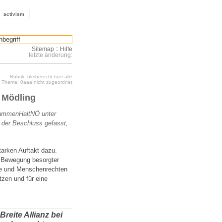
activism
Sitemap
::
Hilfe
letzte änderung:
Rubrik: bleiberecht fuer alle
Thema: 0aaa nicht zugeordnet
 Mödling
sammenHaltNÖ unter
e der Beschluss gefasst,
arken Auftakt dazu.
 Bewegung besorgter
tie und Menschenrechten
zen und für eine
reite Allianz bei