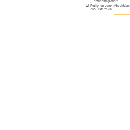
„Familienmitglieder“
Petitionen gegen Abschiebu
aus Österreich