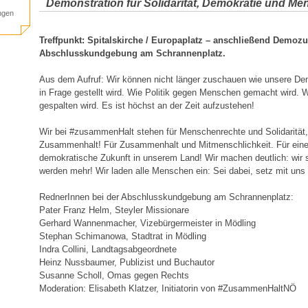
Demonstration für Solidarität, Demokratie und M
ngen
Treffpunkt: Spitalskirche / Europaplatz – anschließend Demoz
Abschlusskundgebung am Schrannenplatz.
Aus dem Aufruf: Wir können nicht länger zuschauen wie unsere De
in Frage gestellt wird. Wie Politik gegen Menschen gemacht wird. 
gespalten wird. Es ist höchst an der Zeit aufzustehen!
Wir bei #zusammenHalt stehen für Menschenrechte und Solidarität,
Zusammenhalt! Für Zusammenhalt und Mitmenschlichkeit. Für eine s
demokratische Zukunft in unserem Land! Wir machen deutlich: wir s
werden mehr! Wir laden alle Menschen ein: Sei dabei, setz mit uns 
RednerInnen bei der Abschlusskundgebung am Schrannenplatz:
Pater Franz Helm, Steyler Missionare
Gerhard Wannenmacher, Vizebürgermeister in Mödling
Stephan Schimanowa, Stadtrat in Mödling
Indra Collini, Landtagsabgeordnete
Heinz Nussbaumer, Publizist und Buchautor
Susanne Scholl, Omas gegen Rechts
Moderation: Elisabeth Klatzer, Initiatorin von #ZusammenHaltNÖ