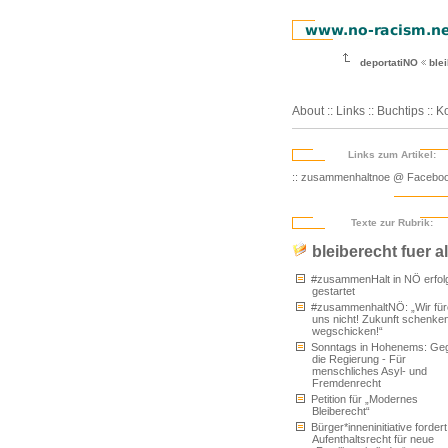
deportatiNO
blei
About
::
Links
::
Buchtips
::
Ko
Links zum Artikel:
:: zusammenhaltnoe @ Facebo
Texte zur Rubrik:
bleiberecht fuer al
#zusammenHalt in NÖ erfol
gestartet
#zusammenhaltNÖ: „Wir für
uns nicht! Zukunft schenken
wegschicken!“
Sonntags in Hohenems: Ge
die Regierung - Für
menschliches Asyl- und
Fremdenrecht
Petition für „Modernes
Bleiberecht“
Bürger*inneninitiative fordert
Aufenthaltsrecht für neue