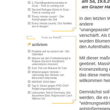
am Sa, 19.6.2
2. Flüchtlingsdemonstration in
Graz - Time is running out!
am Grazer Ha
Second Refugee Demo in Graz -
Time is running out!
'Every minute counts' - Der
In den letzten
Kampf gegen die Zeit
andere
Every minute counts: Our families
are in danger!
"unangepasste"
verschärft. Als
Texte zur Rubrik:
wurden Blumen
activism
den Aufenthalts
Projekte auf no-racism.net - Ein
Überblick
Mit dieser maßn
Warum wir den Freiheitskampf in
Rojava (Syrisch-Kurdistan)
geebnet. Mass
unterstützen müssen!
Zum Tod von Bukasa Di-Tutu
Kronenzeitung 
Wütend gegen Verbote –
das diese mensc
Jahrestag des Verbots von
linksunten.indymedia
willkommen hei
MAYDAY 2018 Wien
Tag X: Demo gegen FPÖ-ÖVP-
Regierungsangelobung!
Demnächst soll
Linksunten: Not in Germany, Not
Anywhere Else: Repression Can't
werden, die es 
Silence Us!
"widmungswidri
antstoßerregen