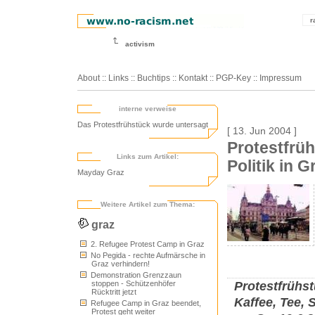
r
activism
About
::
Links
::
Buchtips
::
Kontakt
::
PGP-Key
::
Impressum
interne verweise
Das Protestfrühstück wurde untersagt
[ 13. Jun 2004 ]
Protestfrü
Links zum Artikel:
Politik in G
Mayday Graz
Weitere Artikel zum Thema:
graz
2. Refugee Protest Camp in Graz
No Pegida - rechte Aufmärsche in
Graz verhindern!
Demonstration Grenzzaun
Protestfrühs
stoppen - Schützenhöfer
Rücktritt jetzt
Kaffee, Tee, S
Refugee Camp in Graz beendet,
Protest geht weiter