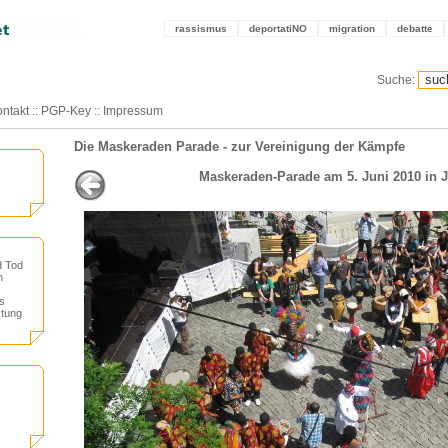
rassismus
deportatiNO
migration
debatte
Suche:
ntakt
::
PGP-Key
::
Impressum
Die Maskeraden Parade - zur Vereinigung der Kämpfe
Maskeraden-Parade am 5. Juni 2010 in 
d Tod
n
s
stung