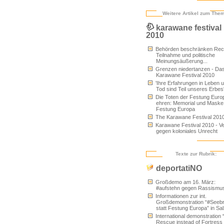
Weitere Artikel zum The
karawane festival
2010
Behörden beschränken Rech
Teilnahme und politische
Meinungsäußerung...
Grenzen niedertanzen - Da
Karawane Festival 2010
'Ihre Erfahrungen in Leben 
Tod sind Teil unseres Erbes
Die Toten der Festung Euro
ehren: Memorial und Maske
Festung Europa
The Karawane Festival 201
Karawane Festival 2010 - Ve
gegen koloniales Unrecht
Texte zur Rubrik:
deportatiNO
Großdemo am 16. März:
#aufstehn gegen Rassismu
Informationen zur int.
Großdemonstration “#Seeb
statt Festung Europa” in Sa
International demonstration 
Rescue instead of Fortress