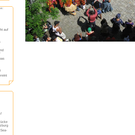
ma:
t auf
s
und
'
pas
0
reint
s!
rücke
lzburg
“Sea-