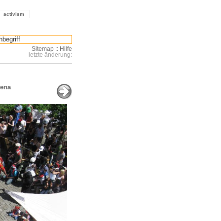
activism
Sitemap
::
Hilfe
letzte änderung:
Jena