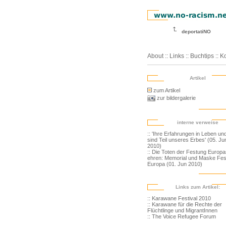
deportatiNO
About
::
Links
::
Buchtips
::
Ko
Artikel
zum Artikel
zur bildergalerie
interne verweise
:: 'Ihre Erfahrungen in Leben un
sind Teil unseres Erbes' (05. Ju
2010)
:: Die Toten der Festung Europa
ehren: Memorial und Maske Fe
Europa (01. Jun 2010)
Links zum Artikel:
:: Karawane Festival 2010
:: Karawane für die Rechte der
Flüchtlinge und MigrantInnen
:: The Voice Refugee Forum