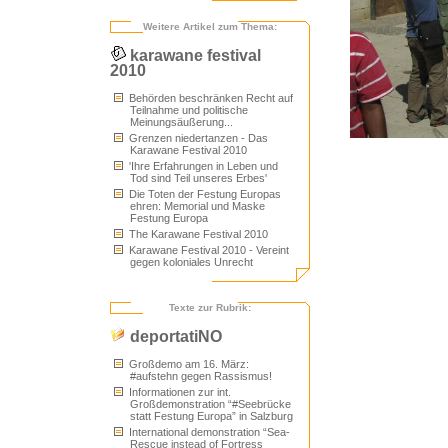
Weitere Artikel zum Thema:
karawane festival
2010
Behörden beschränken Recht auf
Teilnahme und politische
Meinungsäußerung...
Grenzen niedertanzen - Das
Karawane Festival 2010
'Ihre Erfahrungen in Leben und
Tod sind Teil unseres Erbes'
Die Toten der Festung Europas
ehren: Memorial und Maske
Festung Europa
The Karawane Festival 2010
Karawane Festival 2010 - Vereint
gegen koloniales Unrecht
Texte zur Rubrik:
deportatiNO
Großdemo am 16. März:
#aufstehn gegen Rassismus!
Informationen zur int.
Großdemonstration “#Seebrücke
statt Festung Europa” in Salzburg
International demonstration “Sea-
Rescue instead of Fortress