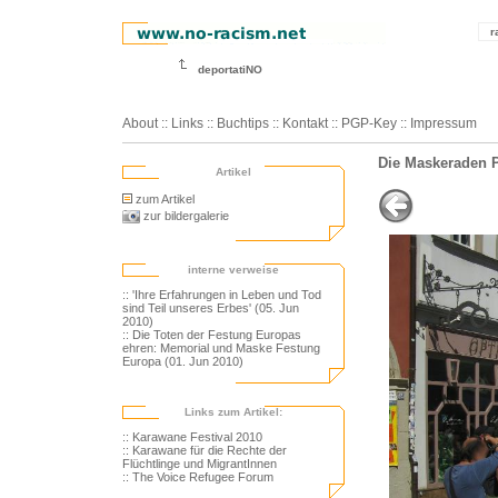
r
deportatiNO
About
::
Links
::
Buchtips
::
Kontakt
::
PGP-Key
::
Impressum
Die Maskeraden P
Artikel
zum Artikel
zur bildergalerie
interne verweise
:: 'Ihre Erfahrungen in Leben und Tod
sind Teil unseres Erbes' (05. Jun
2010)
:: Die Toten der Festung Europas
ehren: Memorial und Maske Festung
Europa (01. Jun 2010)
Links zum Artikel:
:: Karawane Festival 2010
:: Karawane für die Rechte der
Flüchtlinge und MigrantInnen
:: The Voice Refugee Forum