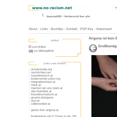
r
deportatiNO
bleiberecht fuer alle
About
::
Links
::
Buchtips
::
Kontakt
::
PGP-Key
::
Impressum
Arigona ist kein E
Artikel
Großkundgeb
zum Artikel
zur bildergalerie
Links zum Artikel:
:: at.indymedia.org
:: nochrichten.net
:: sosmitmensch.at
:: kinderrechte-sofort.org
:: integrationshaus.at
:: misik.at
:: machen-wir-uns-stark.at
:: das-buendnis.at
:: freundeschuetzen.at
:: gruene.at/arigona
:: asyl.at
:: ceiberweiber.at
:: gehen-fuer-arigona.at
:: Audiobeitrag mit O-Tönen in der ZIP-