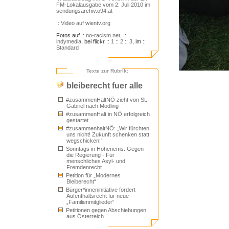
FM-Lokalausgabe vom 2. Juli 2010 im
sendungsarchiv.o94.at
:: Video auf wientv.org
Fotos auf
:: no-racism.net
,
::
indymedia
, bei flickr
:: 1
:: 2
:: 3
, im
::
Standard
Texte zur Rubrik:
bleiberecht fuer alle
#zusammenHaltNÖ zieht von St.
Gabriel nach Mödling
#zusammenHalt in NÖ erfolgreich
gestartet
#zusammenhaltNÖ: „Wir fürchten
uns nicht! Zukunft schenken statt
wegschicken!“
Sonntags in Hohenems: Gegen
die Regierung - Für
menschliches Asyl- und
Fremdenrecht
Petition für „Modernes
Bleiberecht“
Bürger*inneninitiative fordert
Aufenthaltsrecht für neue
„Familienmitglieder“
Petitionen gegen Abschiebungen
aus Österreich