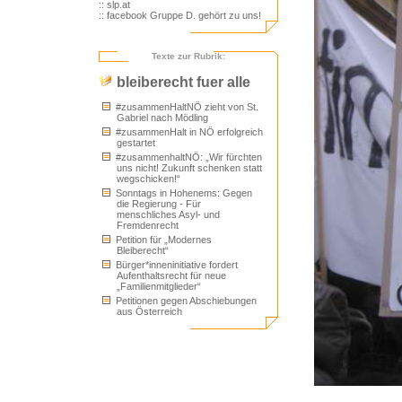
:: slp.at
:: facebook Gruppe D. gehört zu uns!
Texte zur Rubrik:
bleiberecht fuer alle
#zusammenHaltNÖ zieht von St.
Gabriel nach Mödling
#zusammenHalt in NÖ erfolgreich
gestartet
#zusammenhaltNÖ: „Wir fürchten
uns nicht! Zukunft schenken statt
wegschicken!“
Sonntags in Hohenems: Gegen
die Regierung - Für
menschliches Asyl- und
Fremdenrecht
Petition für „Modernes
Bleiberecht“
Bürger*inneninitiative fordert
Aufenthaltsrecht für neue
„Familienmitglieder“
Petitionen gegen Abschiebungen
aus Österreich