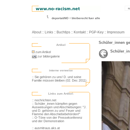
r
deportatiNO
bleiberecht fuer alle
About
::
Links
::
Buchtips
::
Kontakt
::
PGP-Key
::
Impressum
Schüler_innen ge
Artikel
Schüler_i
zum Artikel
zur bildergalerie
interne verweise
:: Sie gehören zu uns! D. und seine
Familie müssen bleiben (02. Dec 2011)
Links zum Artikel:
:: nochrichten.net
:: Schüler_innen kämpfen gegen
Ausweisungen und Abschiebungen: "J.
und D. gehören zu uns! Feuer und
Flamme den Abschiebebehörden!"
:: O-Töne von der Pressekonferenz
und der Demonstration
:: ausmitraus.aks.at