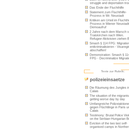
struggle and deportation tro
Das Ende der Fluchthilfe
Statement zum Fluchthilfe-
Prozess in Wr. Neustadt
Kritiken am Urteil im Fluchthi
Prozess in Wiener Neustad
Demoaufruf
2 Jahre nach dem Marsch 
Traiskirchen nach Wien.
Refugee-Aktivisten ziehen B
Smash § 114 FPG: Migratio
entkriminalisieren - Visareg
abschaffen!
Demonstration: Smash § 11
FPG - Decriminalize Migrati
Texte zur Rubrik:
polizeieinsaetze
Die Räumung des Jungles i
Calais
The situation of the migrants
getting worse day by day
Umfangreiche Polizeiaktion
gegen Flüchtlinge in Paris u
Calais
Testimony: Brutal Police Vio
on the Serbian-Hungarian B
Eviction of the two last self-
organised camps in Norther