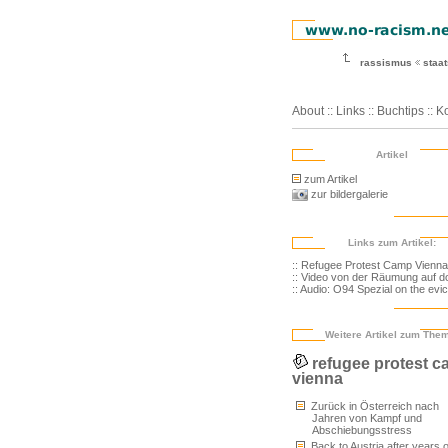
rassismus
staa
About
::
Links
::
Buchtips
::
Ko
Artikel
zum Artikel
zur bildergalerie
Links zum Artikel:
:: Refugee Protest Camp Vienna
:: Video von der Räumung auf do
:: Audio: O94 Spezial on the evic
Weitere Artikel zum The
refugee protest 
vienna
Zurück in Österreich nach
Jahren von Kampf und
Abschiebungsstress
Back to Austria after years o