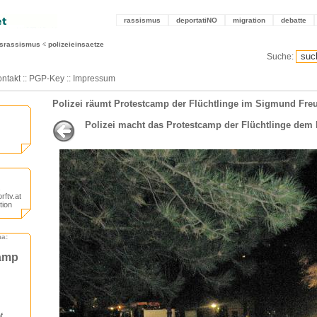
rassismus
deportatiNO
migration
debatte
tsrassismus
polizeieinsaetze
Suche:
ntakt
::
PGP-Key
::
Impressum
Polizei räumt Protestcamp der Flüchtlinge im Sigmund Fre
Polizei macht das Protestcamp der Flüchtlinge dem
rftv.at
tion
ma:
camp
f