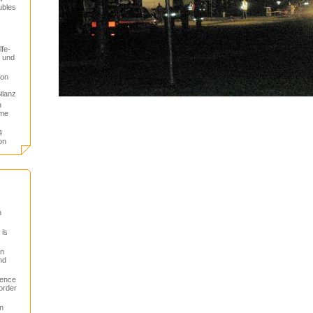
ubles
lfe-
t und
von
ilanz
n
ime
4
on
n
 is
en
nd
lence
order
n