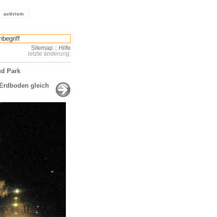
activism
Sitemap
::
Hilfe
letzte änderung:
ud Park
 Erdboden gleich