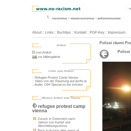
r
rassismus
staatsrassismus
polizeieinsaetze
About
::
Links
::
Buchtips
::
Kontakt
::
PGP-Key
::
Impressum
Polizei räumt Pr
Artikel
Polizei
zum Artikel
zur bildergalerie
Links zum Artikel:
:: Refugee Protest Camp Vienna
:: Video von der Räumung auf dorftv.at
:: Audio: O94 Spezial on the eviction
Weitere Artikel zum Thema:
refugee protest camp
vienna
Zurück in Österreich nach
Jahren von Kampf und
Abschiebungsstress
Back to Austria after years of