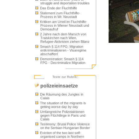
struggle and deportation troubles
Das Ende der Fluchthilfe
Statement zum Fluchthilfe-
Prozess in Wr. Neustadt
Kritiken am Urteil im Fluchthilfe-
Prozess in Wiener Neustadt und
Demoaufruf
2 Jahre nach dem Marsch von
Traiskirchen nach Wien.
Refugee-Aktivisten ziehen Bilanz
Smash § 114 FPG: Migration
entkriminalisieren - Visaregime
abschaffen!
Demonstration: Smash § 114
FPG - Decriminalize Migration
Texte zur Rubrik:
polizeieinsaetze
Die Räumung des Jungles in
Calais
The situation of the migrants is
getting worse day by day
Umfangreiche Polizeiaktionen
gegen Flüchtlinge in Paris und
Calais
Testimony: Brutal Police Violence
on the Serbian-Hungarian Border
Eviction of the two last self-
organised camps in Northern