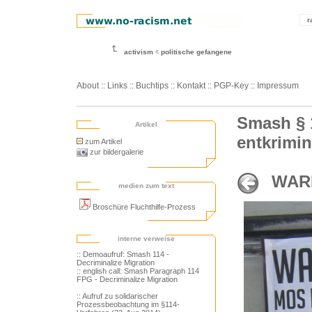
r
activism
politische gefangene
About
::
Links
::
Buchtips
::
Kontakt
::
PGP-Key
::
Impressum
Smash § 
Artikel
entkrimin
zum Artikel
zur bildergalerie
WARN
medien zum text
Broschüre Fluchthilfe-Prozess
interne verweise
:: Demoaufruf: Smash 114 -
Decriminalize Migration
:: english call: Smash Paragraph 114
FPG - Decriminalize Migration
:: Aufruf zu solidarischer
Prozessbeobachtung im §114-