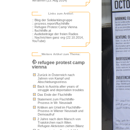
Verfahren (23. Aug 2014)
Links zum Artikel:
:: Blog der Solidaritätsgruppe
:: prozess.report/fluchthilfe
:: Refugee Protest Camp Vienna
:: fluchthilfe.at
:: Audiobeiträge der freien Radios
:: Nachrichten ganz org (22.10.2014,
YouTube)
Weitere Artikel zum Thema:
refugee protest camp
vienna
Zurück in Österreich nach
Jahren von Kampf und
Abschiebungsstress
Back to Austria after years of
struggle and deportation troubles
Das Ende der Fluchthilfe
Statement zum Fluchthilfe-
Prozess in Wr. Neustadt
Kritiken am Urteil im Fluchthilfe-
Prozess in Wiener Neustadt und
Demoaufruf
2 Jahre nach dem Marsch von
Traiskirchen nach Wien.
Refugee-Aktivisten ziehen Bilanz