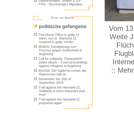
Demonstration: Smash § 114
FPG - Decriminalize Migration
Texte zur Rubrik:
politische gefangene
Vom 13.
Weite J
The Home Office is guilty of
harm, not us: Stansted 15
respond to guilty verdict
Flüch
#DW32: Kundgebung zum
Prozess gegen Geflüchtete in
Flugb
Augsburg
Call for solidarity: Donauwörth
Intern
police attack – Court proceedings
against refugees in Augsburg
:: Mehr
#noS20: Der Gipfel ist vorbei, die
Repression hält an
Remember the 16th of
September, 2015
Trial against the Harmanli 21:
Solidarity is more important than
ever!
Trial against the Harmanli 21
posponed again