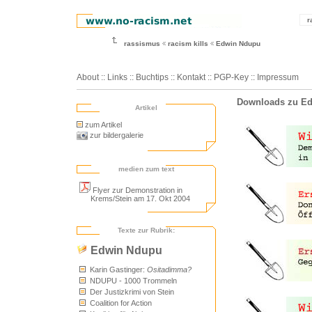
r
rassismus
racism kills
Edwin Ndupu
About
::
Links
::
Buchtips
::
Kontakt
::
PGP-Key
::
Impressum
Downloads zu Edw
Artikel
zum Artikel
zur bildergalerie
medien zum text
Flyer zur Demonstration in
Krems/Stein am 17. Okt 2004
Texte zur Rubrik:
Edwin Ndupu
Karin Gastinger:
Ositadimma?
NDUPU - 1000 Trommeln
Der Justizkrimi von Stein
Coalition for Action