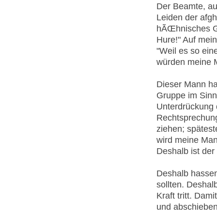
Der Beamte, au
Leiden der afgh
hÃŒhnisches Gel
Hure!" Auf mein
"Weil es so ein
würden meine M
Dieser Mann hat
Gruppe im Sinne
Unterdrückung 
Rechtsprechung 
ziehen; spätes
wird meine Mand
Deshalb ist der
Deshalb hassen 
sollten. Deshal
Kraft tritt. Dam
und abschieben