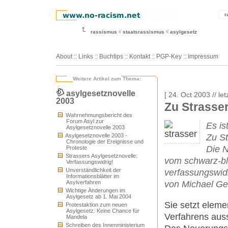
r
rassismus
staatsrassismus
asylgesetz
About
::
Links
::
Buchtips
::
Kontakt
::
PGP-Key
::
Impressum
Weitere Artikel zum Thema:
asylgesetznovelle
[ 24. Oct 2003 // le
2003
Zu Strasser
Wahrnehmungsbericht des
Forum Asyl zur
Es is
Asylgesetznovelle 2003
Asylgesetznovelle 2003 -
Zu St
Chronologie der Ereignisse und
Die N
Proteste
Strassers Asylgesetznovelle:
vom schwarz-bl
Verfassungswidrig!
Unverständlichkeit der
verfassungswid
Informationsblätter im
Asylverfahren
von Michael G
Wichtige Änderungen im
Asylgesetz ab 1. Mai 2004
Sie setzt eleme
Protestaktion zum neuen
Asylgesetz: Keine Chance für
Verfahrens auss
Mandela
Schreiben des Innenministerium