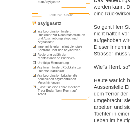
Das Neuerungsve
zum Asylgesetz
werden kann. D
eine Rückwirken
Texte zur Rubrik:
asylgesetz
So geht Herr S
asylkoordination fordert
nicht halten vo
Rückkehr zur Rechtsstaatlichkeit
und Abschiebungsstopp nach
aufgehoben wir
Afghanistan
Dieser Innenmin
Innenministerium plant die totale
Kontrolle über den Asylbereich
Strasser muss 
Regierung gefährdet
rechtsstaatliche Prinzipien
Unnötige Einmischung
Wie"s Herrl, so
Asylforum fordert Rückkehr zur
Rechtsstaatlichkeit
Asylkoordination kritisiert die
neuerlichen asylrechtlichen
Heute war ich 
Verschärfungen
Aussenstelle Ei
„Lasst sie eine Lehre machen“:
Trotz Bedarf kein Recht auf
dem Terror der I
Arbeit
umgebracht; sie 
arbeiten und sic
Tochter in eine
Leben im heutige