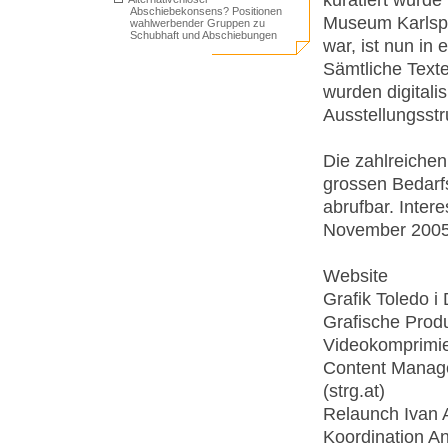
Abschiebekonsens? Positionen
Museum Karlspl
wahlwerbender Gruppen zu
Schubhaft und Abschiebungen
war, ist nun in
Sämtliche Texte
wurden digitali
Ausstellungsstr
Die zahlreichen
grossen Bedarfs
abrufbar. Inter
November 2005
Website
Grafik Toledo i
Grafische Prod
Videokomprimie
Content Manage
(strg.at)
Relaunch Ivan 
Koordination A