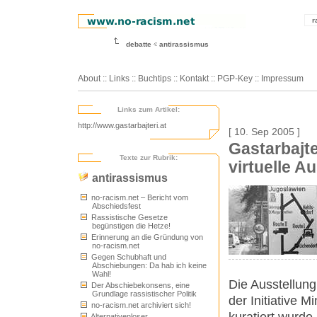
r
debatte
antirassismus
About
::
Links
::
Buchtips
::
Kontakt
::
PGP-Key
::
Impressum
Links zum Artikel:
http://www.gastarbajteri.at
[ 10. Sep 2005 ]
Gastarbajte
Texte zur Rubrik:
virtuelle A
antirassismus
no-racism.net – Bericht vom
Abschiedsfest
Rassistische Gesetze
begünstigen die Hetze!
Erinnerung an die Gründung von
no-racism.net
Gegen Schubhaft und
Abschiebungen: Da hab ich keine
Wahl!
Die Ausstellung
Der Abschiebekonsens, eine
Grundlage rassistischer Politik
der Initiative 
no-racism.net archiviert sich!
kuratiert wurde
Alternativenloser