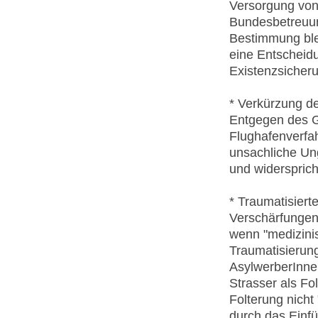
Versorgung von 
Bundesbetreuun
Bestimmung ble
eine Entscheid
Existenzsicheru
* Verkürzung de
Entgegen des G
Flughafenverfah
unsachliche Un
und widersprich
* Traumatisiert
Verschärfungen
wenn "medizini
Traumatisierun
AsylwerberInnen
Strasser als Fo
Folterung nicht
durch das Einfü