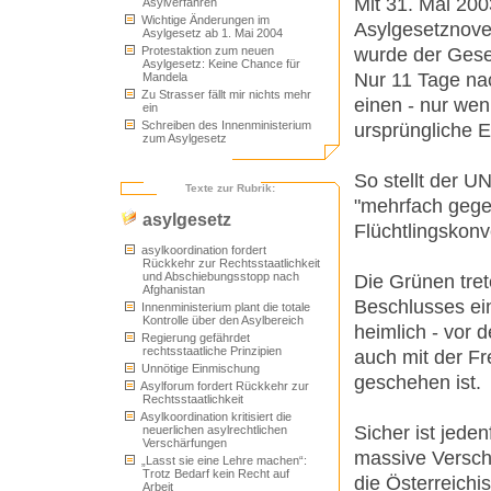
Mit 31. Mai 200
Asylverfahren
Wichtige Änderungen im
Asylgesetznovel
Asylgesetz ab 1. Mai 2004
wurde der Geset
Protestaktion zum neuen
Asylgesetz: Keine Chance für
Nur 11 Tage na
Mandela
Zu Strasser fällt mir nichts mehr
einen - nur wen
ein
Schreiben des Innenministerium
ursprüngliche En
zum Asylgesetz
So stellt der U
Texte zur Rubrik:
"mehrfach geg
asylgesetz
Flüchtlingskonve
asylkoordination fordert
Rückkehr zur Rechtsstaatlichkeit
und Abschiebungsstopp nach
Die Grünen tret
Afghanistan
Beschlusses ein.
Innenministerium plant die totale
Kontrolle über den Asylbereich
heimlich - vor
Regierung gefährdet
rechtsstaatliche Prinzipien
auch mit der F
Unnötige Einmischung
geschehen ist.
Asylforum fordert Rückkehr zur
Rechtsstaatlichkeit
Asylkoordination kritisiert die
Sicher ist jede
neuerlichen asylrechtlichen
Verschärfungen
massive Versch
„Lasst sie eine Lehre machen“:
Trotz Bedarf kein Recht auf
die Österreichi
Arbeit