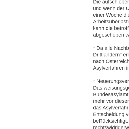
Die aufschiebe
und wenn der U
einer Woche di
Arbeitsüberlast
kann die betrof
abgeschoben w
* Da alle Nachb
Drittländern" e
nach Österreich
Asylverfahren i
* Neuerungsver
Das weisungsge
Bundesasylamt w
mehr vor diese
das Asylverfah
Entscheidung v
beRücksichtigt,
rechtswidriger