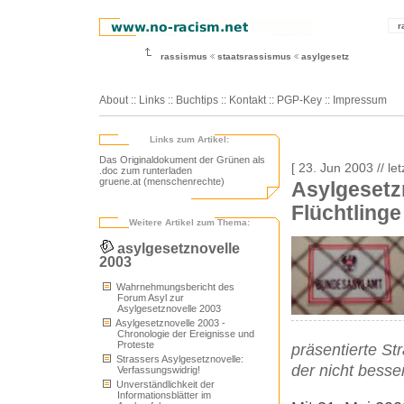
r
rassismus
staatsrassismus
asylgesetz
About
::
Links
::
Buchtips
::
Kontakt
::
PGP-Key
::
Impressum
Links zum Artikel:
Das Originaldokument der Grünen als
[ 23. Jun 2003 // le
.doc zum runterladen
gruene.at (menschenrechte)
Asylgesetzn
Flüchtlinge
Weitere Artikel zum Thema:
asylgesetznovelle
2003
Wahrnehmungsbericht des
Forum Asyl zur
Asylgesetznovelle 2003
Asylgesetznovelle 2003 -
Chronologie der Ereignisse und
Proteste
präsentierte St
Strassers Asylgesetznovelle:
der nicht besser
Verfassungswidrig!
Unverständlichkeit der
Informationsblätter im