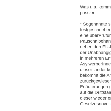
Was u.a. kommt
passiert:
* Sogenannte si
festgeschrieben
eine überPrüfun
Pauschalbehand
neben den EU-lä
der Unabhängig
in mehreren Ent
AsylwerberInnen
dieser länder k
bekommt die Ant
zurückgewiesen
Erläuterungen g
auf die Drittst
dieser wieder e
Gesetzesnovell