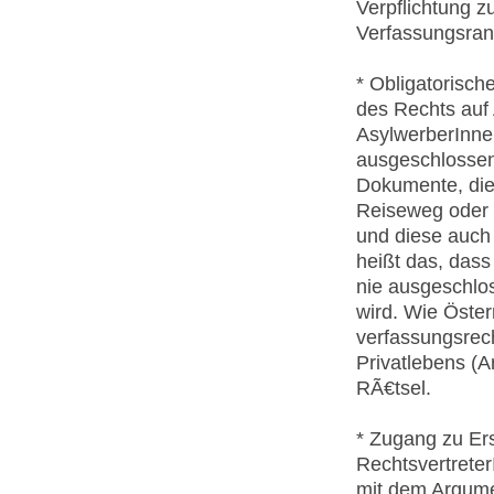
Verpflichtung z
Verfassungsrang
* Obligatorisc
des Rechts auf 
AsylwerberInnen
ausgeschlossen
Dokumente, die 
Reiseweg oder 
und diese auch 
heißt das, das
nie ausgeschlo
wird. Wie Öste
verfassungsrech
Privatlebens (Ar
RÃ€tsel.
* Zugang zu Er
Rechtsvertreter
mit dem Argume