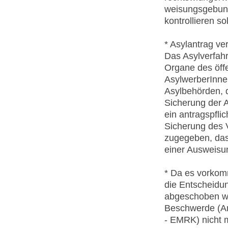
weisungsgebund
kontrollieren sol
* Asylantrag ve
Das Asylverfah
Organe des öffe
AsylwerberInne
Asylbehörden, 
Sicherung der A
ein antragspfli
Sicherung des 
zugegeben, das
einer Ausweisun
* Da es vorkom
die Entscheidun
abgeschoben wir
Beschwerde (Ar
- EMRK) nicht m