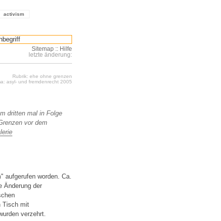
activism
Sitemap
::
Hilfe
letzte änderung:
Rubrik: ehe ohne grenzen
a: asyl- und fremdenrecht 2005
m dritten mal in Folge
 Grenzen vor dem
lerie
" aufgerufen worden. Ca.
ne Änderung der
schen
 Tisch mit
wurden verzehrt.