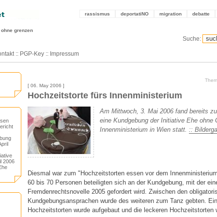
rassismus
deportatiNO
migration
debatte
 ohne grenzen
Suche:
ntakt
::
PGP-Key
::
Impressum
Them
[ 06. May 2006 ]
Hochzeitstorte fürs Innenministerium
Am Mittwoch, 3. Mai 2006 fand bereits zu
eine Kundgebung der Initiative Ehe ohne
ssen
ericht
Innenministerium in Wien statt.
:: Bilderga
ebung
pril
iative
l 2006
"Ehe
Diesmal war zum "Hochzeitstorten essen vor dem Innenministerium
60 bis 70 Personen beteiligten sich an der Kundgebung, mit der ei
Fremdenrechtsnovelle 2005 gefordert wird. Zwischen den obligatori
Kundgebungsansprachen wurde des weiteren zum Tanz gebten. Ein
Hochzeitstorten wurde aufgebaut und die leckeren Hochzeitstorten 