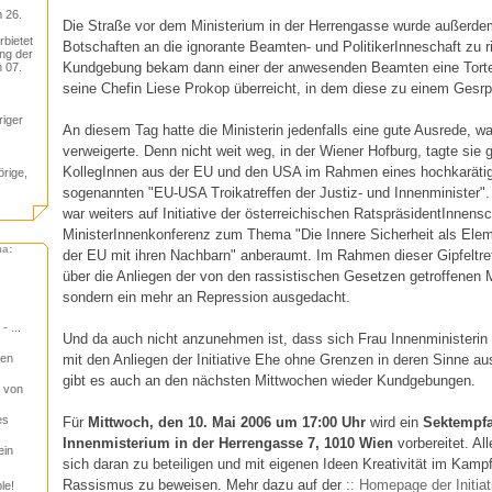
 26.
Die Straße vor dem Ministerium in der Herrengasse wurde außerdem
rbietet
Botschaften an die ignorante Beamten- und PolitikerInneschaft zu 
ng der
Kundgebung bekam dann einer der anwesenden Beamten eine Tort
 07.
seine Chefin Liese Prokop überreicht, in dem diese zu einem Gesrp
riger
An diesem Tag hatte die Ministerin jedenfalls eine gute Ausrede, 
verweigerte. Denn nicht weit weg, in der Wiener Hofburg, tagte sie
KollegInnen aus der EU und den USA im Rahmen eines hochkaräti
örige,
sogenannten "EU-USA Troikatreffen der Justiz- und Innenminister".
war weiters auf Initiative der österreichischen RatspräsidentInnensc
MinisterInnenkonferenz zum Thema "Die Innere Sicherheit als Ele
ma:
der EU mit ihren Nachbarn" anberaumt. Im Rahmen dieser Gipfeltref
über die Anliegen der von den rassistischen Gesetzen getroffenen 
sondern ein mehr an Repression ausgedacht.
 ...
Und da auch nicht anzunehmen ist, dass sich Frau Innenministerin 
mit den Anliegen der Initiative Ehe ohne Grenzen in deren Sinne au
zen
gibt es auch an den nächsten Mittwochen wieder Kundgebungen.
g von
es
Für
Mittwoch, den 10. Mai 2006 um 17:00 Uhr
wird ein
Sektempf
Innenmisterium in der Herrengasse 7, 1010 Wien
vorbereitet. All
ein
sich daran zu beteiligen und mit eigenen Ideen Kreativität im Kamp
Rassismus zu beweisen. Mehr dazu auf der
:: Homepage der Initi
le!