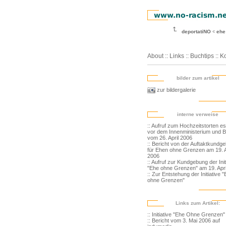
deportatiNO
ehe
About
::
Links
::
Buchtips
::
Ko
bilder zum artikel
zur bildergalerie
interne verweise
:: Aufruf zum Hochzeitstorten e
vor dem Innenministerium und B
vom 26. April 2006
:: Bericht von der Auftaktkundg
für Ehen ohne Grenzen am 19. A
2006
:: Aufruf zur Kundgebung der Init
"Ehe ohne Grenzen" am 19. Apri
:: Zur Entstehung der Initiative 
ohne Grenzen"
Links zum Artikel:
:: Initiative "Ehe Ohne Grenzen"
:: Bericht vom 3. Mai 2006 auf