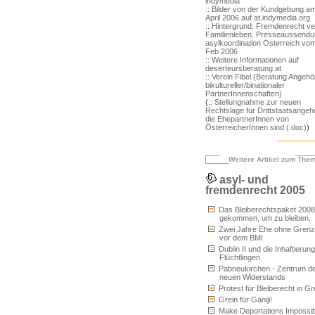
indymedia
:: Bilder von der Kundgebung am
April 2006 auf at.indymedia.org
:: Hintergrund: Fremdenrecht ve
Familienleben, Presseaussendu
asylkoordination Österreich vom
Feb 2006
:: Weitere Informationen auf
deserteursberatung.at
:: Verein Fibel (Beratung Angehö
bikultureller/binationaler
PartnerInnenschaften)
(
:: Stellungnahme zur neuen
Rechtslage für Drittstaatsangeh
die EhepartnerInnen von
ÖsterreicherInnen sind (.doc)
)
Weitere Artikel zum The
asyl- und
fremdenrecht 2005
Das Bleiberechtspaket 2008 -
gekommen, um zu bleiben.
Zwei Jahre Ehe ohne Gren
vor dem BMI
Dublin II und die Inhaftierun
Flüchtlingen
Pabneukirchen - Zentrum d
neuen Widerstands
Protest für Bleiberecht in Gr
Grein für Ganiji!
Make Deportations Impossib