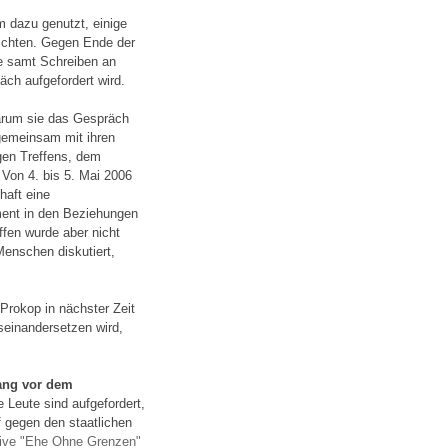
 dazu genutzt, einige
richten. Gegen Ende der
e samt Schreiben an
äch aufgefordert wird.
warum sie das Gespräch
 gemeinsam mit ihren
gen Treffens, dem
 Von 4. bis 5. Mai 2006
haft eine
ment in den Beziehungen
fen wurde aber nicht
Menschen diskutiert,
Prokop in nächster Zeit
seinandersetzen wird,
ang vor dem
e Leute sind aufgefordert,
f gegen den staatlichen
ative "Ehe Ohne Grenzen"