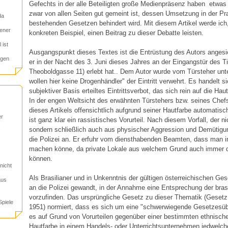
Gefechts in der alle Beteiligten große Medienpräsenz haben ­ etwa
zwar von allen Seiten gut gemeint ist, dessen Umsetzung in der Pr
da
bestehenden Gesetzen behindert wird. Mit diesem Artikel werde ic
iener
konkreten Beispiel, einen Beitrag zu dieser Debatte leisten.
 ist
Ausgangspunkt dieses Textes ist die Entrüstung des Autors angesic
egen
er in der Nacht des 3. Juni dieses Jahres an der Eingangstür des T
Theoboldgasse 11) erlebt hat.. Dem Autor wurde vom Türsteher unt
wollen hier keine Drogenhändler" der Eintritt verwehrt. Es handelt si
subjektiver Basis erteiltes Eintrittsverbot, das sich rein auf die Ha
In der engen Weltsicht des erwähnten Türstehers bzw. seines Chef
dieses Artikels offensichtlich aufgrund seiner Hautfarbe automatisc
er
ist ganz klar ein rassistisches Vorurteil. Nach diesem Vorfall, der ni
sondern schließlich auch aus physischer Aggression und Demütigung
!
die Polizei an. Er erfuhr vom diensthabenden Beamten, dass man in
machen könne, da private Lokale aus welchem Grund auch immer de
können.
nicht
Als Brasilianer und in Unkenntnis der gültigen österreichischen Ges
aus
an die Polizei gewandt, in der Annahme eine Entsprechung der bras
vorzufinden. Das ursprüngliche Gesetz zu dieser Thematik (Gesetz 
piele
1951) normiert, dass es sich um eine "schwerwiegende Gesetzesüb
es auf Grund von Vorurteilen gegenüber einer bestimmten ethnisch
Hautfarbe in einem Handels- oder Unterrichtsunternehmen jedwelche