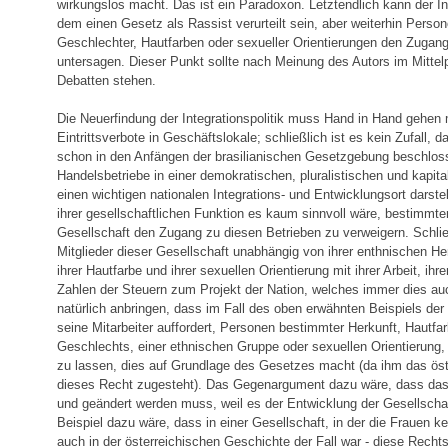
wirkungslos macht. Das ist ein Paradoxon. Letztendlich kann der I
dem einen Gesetz als Rassist verurteilt sein, aber weiterhin Perso
Geschlechter, Hautfarben oder sexueller Orientierungen den Zugang
untersagen. Dieser Punkt sollte nach Meinung des Autors im Mittelp
Debatten stehen.
Die Neuerfindung der Integrationspolitik muss Hand in Hand gehe
Eintrittsverbote in Geschäftslokale; schließlich ist es kein Zufall,
schon in den Anfängen der brasilianischen Gesetzgebung beschlos
Handelsbetriebe in einer demokratischen, pluralistischen und kapita
einen wichtigen nationalen Integrations- und Entwicklungsort darste
ihrer gesellschaftlichen Funktion es kaum sinnvoll wäre, bestimmte
Gesellschaft den Zugang zu diesen Betrieben zu verweigern. Schließ
Mitglieder dieser Gesellschaft unabhängig von ihrer enthnischen He
ihrer Hautfarbe und ihrer sexuellen Orientierung mit ihrer Arbeit, 
Zahlen der Steuern zum Projekt der Nation, welches immer dies au
natürlich anbringen, dass­ im Fall des oben erwähnten Beispiels der
seine Mitarbeiter auffordert, Personen bestimmter Herkunft, Hautfa
Geschlechts, einer ethnischen Gruppe oder sexuellen Orientierung, 
zu lassen, dies auf Grundlage des Gesetzes macht (da ihm das ös
dieses Recht zugesteht). Das Gegenargument dazu wäre, dass das
und geändert werden muss, weil es der Entwicklung der Gesellschaf
Beispiel dazu wäre, dass in einer Gesellschaft, in der die Frauen 
auch in der österreichischen Geschichte der Fall war - diese Rechts