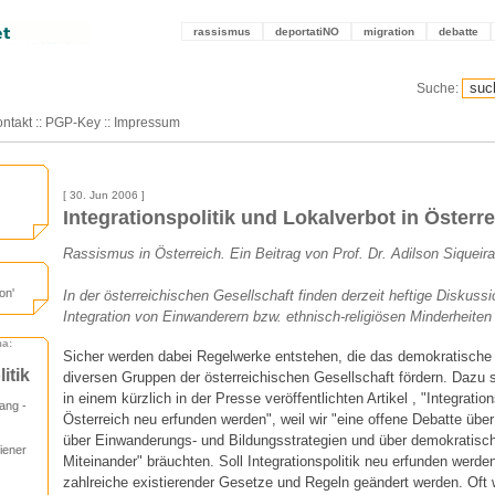
rassismus
deportatiNO
migration
debatte
Suche:
ntakt
::
PGP-Key
::
Impressum
[ 30. Jun 2006 ]
Integrationspolitik und Lokalverbot in Österr
Rassismus in Österreich. Ein Beitrag von Prof. Dr. Adilson Siqueira
on'
In der österreichischen Gesellschaft finden derzeit heftige Disku
Integration von Einwanderern bzw. ethnisch-religiösen Minderheiten 
ma:
Sicher werden dabei Regelwerke entstehen, die das demokratisch
itik
diversen Gruppen der österreichischen Gesellschaft fördern. Dazu 
in einem kürzlich in der Presse veröffentlichten Artikel , "Integratio
ang -
Österreich neu erfunden werden", weil wir "eine offene Debatte über
über Einwanderungs- und Bildungsstrategien und über demokratisc
iener
Miteinander" bräuchten. Soll Integrationspolitik neu erfunden werd
zahlreiche existierender Gesetze und Regeln geändert werden. Oft w