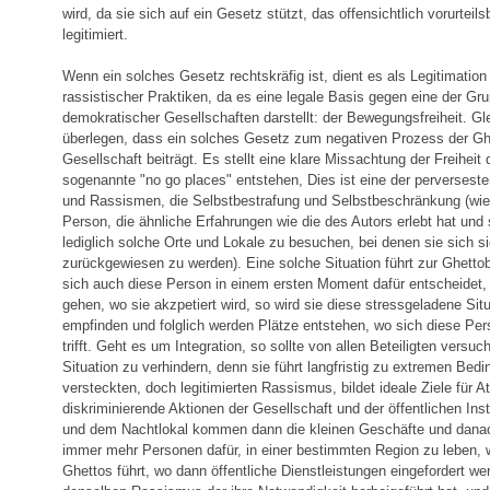
wird, da sie sich auf ein Gesetz stützt, das offensichtlich vorurtei
legitimiert.
Wenn ein solches Gesetz rechtskräfig ist, dient es als Legitimation
rassistischer Praktiken, da es eine legale Basis gegen eine der Gr
demokratischer Gesellschaften darstellt: der Bewegungsfreiheit. G
überlegen, dass ein solches Gesetz zum negativen Prozess der Ghe
Gesellschaft beiträgt. Es stellt eine klare Missachtung der Freiheit 
sogenannte "no go places" entstehen, Dies ist eine der perversest
und Rassismen, die Selbstbestrafung und Selbstbeschränkung (wie 
Person, die ähnliche Erfahrungen wie die des Autors erlebt hat und 
lediglich solche Orte und Lokale zu besuchen, bei denen sie sich sic
zurückgewiesen zu werden). Eine solche Situation führt zur Ghetto
sich auch diese Person in einem ersten Moment dafür entscheidet,
gehen, wo sie akzpetiert wird, so wird sie diese stressgeladene Sit
empfinden und folglich werden Plätze entstehen, wo sich diese Per
trifft. Geht es um Integration, so sollte von allen Beteiligten versu
Situation zu verhindern, denn sie führt langfristig zu extremen Bed
versteckten, doch legitimierten Rassismus, bildet ideale Ziele für A
diskriminierende Aktionen der Gesellschaft und der öffentlichen Inst
und dem Nachtlokal kommen dann die kleinen Geschäfte und danac
immer mehr Personen dafür, in einer bestimmten Region zu leben, 
Ghettos führt, wo dann öffentliche Dienstleistungen eingefordert we