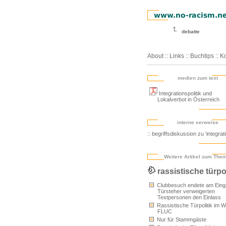
debatte
About
::
Links
::
Buchtips
::
Ko
medien zum text
Integrationspolitik und
Lokalverbot in Österreich
interne verweise
:: begriffsdiskussion zu 'integrati
Weitere Artikel zum The
rassistische türpol
Clubbesuch endete am Eing
Türsteher verweigerten
Testpersonen den Einlass
Rassistische Türpolitik im W
FLUC
Nur für Stammgäste