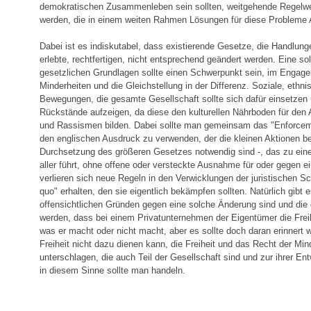
demokratischen Zusammenleben sein sollten, weitgehende Regelw
werden, die in einem weiten Rahmen Lösungen für diese Probleme A
Dabei ist es indiskutabel, dass existierende Gesetze, die Handlunge
erlebte, rechtfertigen, nicht entsprechend geändert werden. Eine s
gesetzlichen Grundlagen sollte einen Schwerpunkt sein, im Engage
Minderheiten und die Gleichstellung in der Differenz. Soziale, ethni
Bewegungen, die gesamte Gesellschaft sollte sich dafür einsetzen 
Rückstände aufzeigen, da diese den kulturellen Nährboden für den A
und Rassismen bilden. Dabei sollte man gemeinsam das "Enforcem
den englischen Ausdruck zu verwenden, der die kleinen Aktionen bez
Durchsetzung des größeren Gesetzes notwendig sind -, das zu eine
aller führt, ohne offene oder versteckte Ausnahme für oder gegen ei
verlieren sich neue Regeln in den Verwicklungen der juristischen Sc
quo" erhalten, den sie eigentlich bekämpfen sollten. Natürlich gibt e
offensichtlichen Gründen gegen eine solche Änderung sind und die
werden, dass bei einem Privatunternehmen der Eigentümer die Freih
was er macht oder nicht macht, aber es sollte doch daran erinnert 
Freiheit nicht dazu dienen kann, die Freiheit und das Recht der Min
unterschlagen, die auch Teil der Gesellschaft sind und zur ihrer En
in diesem Sinne sollte man handeln.