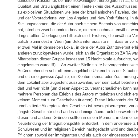
denselben Rassismus der ihre Notwendigkeit herbeigeführt hat, und
Qualität und Unzulänglichkeit einen Teufelskreis des Ausschlusses
zu explosiven Situationen wie jene der brasilianischen Favelas, de
und der Vorstadtviertel von Los Angeles und New York führen). In d
Stellungsnahmen, die der Autor nach seinem Erlebnis von verschi
hat, stechen zwei besonders hervor, die hier nochmals erwähnt werde
dargestellten Überlegungen hilfreich sind. Erstens, die erwähnte Vo
üblich ­ zumindest in Wien (ein Bekannter erzählte mir, dass er vo
er zwei Mal in demselben Lokal, in dem der Autor Zutrittsverbot erhie
anderen zurückgewiesen wurde, sich an die Organisation ZARA w
Mitarbeitern dieser Gruppe insgesamt 15 Nachtlokale aufsuchte, wob
eingelassen wurde!!!) i . An zweiter Stelle sollte hervorgehoben we
Außenstehenden sehr oft eine angebliche Unkenntniss der Situation
und oft eine gewisse Apathie, ein Konformismus oder Zustimmung
dem Lokalinhaber zugesteht auszuwählen, wer sein Lokal betreten 
darf und wer nicht (um diesen Aspekt zu veranschaulichen kann m
mehrere Personen das Erlebnis des Autors miterlebten und sich ers
keinem Moment zum Geschehen äuerten). Diese Unkenntnis der Situ
unreflektierte Akzeptanz des Gesetzes ist besorgniserregend, vor 
jüngste Geschichte des Landes und einige äuerst unlobenswerten E
diesen und anderen Gründen sollten in einem Moment, in dem einer
Neuerfindung der Integrationspolitik einfordert, in dem andererseits 
Schulwesen und im religiösen Bereich nachgedacht wird und darübe
Pflichten sowohl der Immigranten und als auch der eingesessenen 