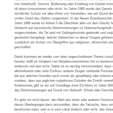
von Unterkunft, Service, Bedienung oder Empfang von Gästen kom
ob diese konsumieren oder nicht. Im Jahre 1985 wurde das Gesetz n
rechtlicher Schutz vor allen Arten von Vorurteilen, wie auf Grund 
zivilen Stand des Opfers vorgesehen. In der Neuen Brasilianische
Jahre 1988 wurde im Artikel 5 die Gleichheit aller vor dem Gesetz 
Verdacht auf rassistische Diskriminierungen ist Untersuchungshaft
vorgeschrieben, die Tat wird mit Gefängnisstrafe geahndet und verj
gesetzlich festgelegt, welche Verbrechen zu dieser Gruppe gehöre
zusätzlich ein Schutz vor Übergriffen aus religiösen, ethnischen u
geschaffen.
Damit kommen wir wieder zum oben angeschnittenen Thema zurück
Gesetz stellt es Inhabern von Handelsunternehmen frei zu bestimme
einlassen und wen nicht. Dabei ist es wichtig hervorzuheben, dass 
alkoholisierte oder unter Einfluss anderer Drogen stehende Person
die aus welchen Gründen auch immer als gewalttätig oder störend 
sondern, dass aus jeglichen subjektiven Gründen der Eintritt verwe
Andererseits gibt es ein auf Grundlage einer EU-Norm im Jahre 20
das Diskriminierungen auf Grund von Herkunft, Ethnie oder Geschle
Es geht mir nicht darum, den Wert des einen oder anderen Gesetze
darum Überlegungen dazu anzustellen, dass die Tatsache, dass ein
bestimmen kann, wen er in sein Lokal einlässt oder nicht, das Ges