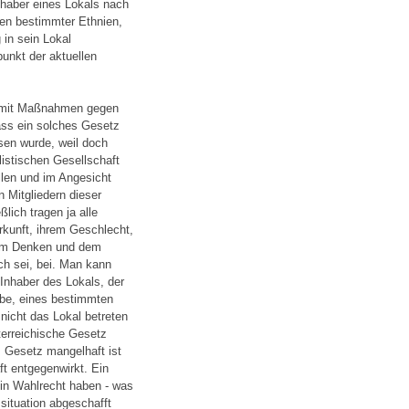
nhaber eines Lokals nach
nen bestimmter Ethnien,
 in sein Lokal
unkt der aktuellen
n mit Maßnahmen gegen
 dass ein solches Gesetz
sen wurde, weil doch
listischen Gesellschaft
llen und im Angesicht
n Mitgliedern dieser
lich tragen ja alle
rkunft, ihrem Geschlecht,
ihrem Denken und dem
ch sei, bei. Man kann
 Inhaber des Lokals, der
rbe, eines bestimmten
nicht das Lokal betreten
terreichische Gesetz
 Gesetz mangelhaft ist
t entgegenwirkt. Ein
kein Wahlrecht haben - was
situation abgeschafft