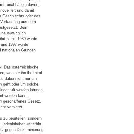
mt, unabhängig davon,
ovelliert und damit
des Geschlechts oder des
n Verfassung aus dem
festgesetzt. Beim
 unausweichlich
ährt nicht. 1989 wurde
n und 1997 wurde
nd nationalen Gründen
. Das österreichische
n, wen sie ihn ihr Lokal
es dabei nicht nur um
en geht oder um solche,
eingestuft werden können,
hrt werden kann.
04 geschaffenes Gesetz,
cht verbietet.
s zu beurteilen, sondern
 Ladeninhaber weiterhin
etz gegen Diskriminierung