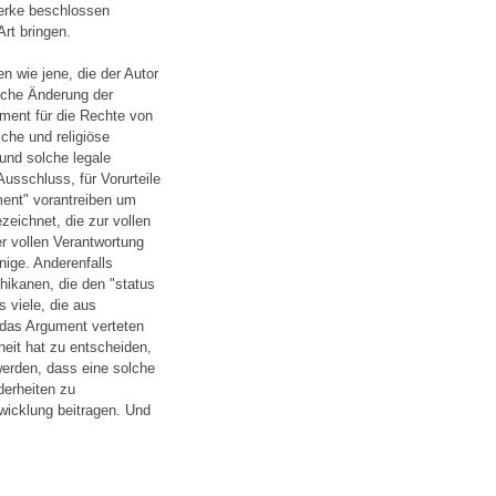
erke beschlossen
rt bringen.
n wie jene, die der Autor
olche Änderung der
ment für die Rechte von
sche und religiöse
und solche legale
usschluss, für Vorurteile
ent" vorantreiben um
eichnet, die zur vollen
r vollen Verantwortung
nige. Anderenfalls
hikanen, die den "status
s viele, die aus
 das Argument verteten
eit hat zu entscheiden,
werden, dass eine solche
derheiten zu
twicklung beitragen. Und