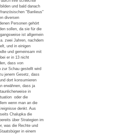
 durch ihre schlechte
 bilden und bald danach
r französischen "Banlieus"
en diversen
edenen Personen gehört
n sollen, da sie für die
rgangsweise ist allgemein
r ca. zwei Jahren, nachdem
lt, und in einigen
andte und gemeinsam mit
ei er in 13 nicht
rden, dass von
 zur Schau gestellt wird
 zu jenem Gesetz, dass
und dort konsumieren
an erwähnen, dass ja
taunlicherweise in
ation ­ oder die
allem wenn man an die
reignisse denkt. Aus
seits Chalupka die
bereits über Strategien im
r, was die Rechte und
Staatsbüger in einem