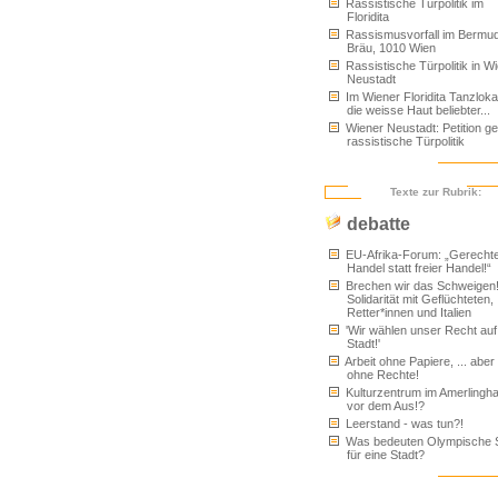
Rassistische Türpolitik im
Floridita
Rassismusvorfall im Bermu
Bräu, 1010 Wien
Rassistische Türpolitik in W
Neustadt
Im Wiener Floridita Tanzlokal
die weisse Haut beliebter...
Wiener Neustadt: Petition g
rassistische Türpolitik
Texte zur Rubrik:
debatte
EU-Afrika-Forum: „Gerecht
Handel statt freier Handel!“
Brechen wir das Schweigen
Solidarität mit Geflüchteten,
Retter*innen und Italien
'Wir wählen unser Recht auf
Stadt!'
Arbeit ohne Papiere, ... aber 
ohne Rechte!
Kulturzentrum im Amerlingh
vor dem Aus!?
Leerstand - was tun?!
Was bedeuten Olympische S
für eine Stadt?