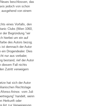
s Neues beschlossen, das
axis jedoch von schon
h, ausgehend von einem
hts eines Vorfalls, den
itanic Clubs (Wien 1060,
er der Begründung "wir
ch hierbei um ein auf
utfarbe des Autors bezog.
s ist demnach der Autor
h ein Drogendealer. Dies
cht nur aus verbaler,
 bestand, rief der Autor
 diesem Fall nichts
n Zutritt verweigern
etze hat sich der Autor
ilianischen Rechtslage
Afonso Arinos ­ vom Juli
ertregung" handelt, wenn
en Herkunft oder
r Art zur Verweigerung