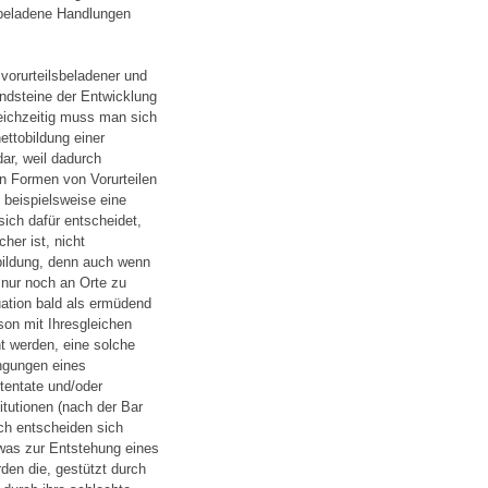
lsbeladene Handlungen
 vorurteilsbeladener und
undsteine der Entwicklung
leichzeitig muss man sich
ttobildung einer
dar, weil dadurch
en Formen von Vorurteilen
beispielsweise eine
sich dafür entscheidet,
her ist, nicht
bildung, denn auch wenn
 nur noch an Orte zu
uation bald als ermüdend
son mit Ihresgleichen
cht werden, eine solche
ingungen eines
ttentate und/oder
itutionen (nach der Bar
h entscheiden sich
was zur Entstehung eines
rden die, gestützt durch