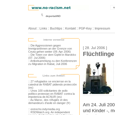
r
deportatiNO
About
::
Links
::
Buchtips
::
Kontakt
::
PGP-Key
::
Impressum
interne verweise
:: Die Aggressionen gegen
[ 28. Jul 2006 ]
ImmigrantInnen an der Grenze von
Ceuta gehen weiter (09. Apr 2006)
Flüchtling
:: Die Toten vor dem Gipfel in Marokko
(07. Jul 2006)
:: Artikelsammlung zu den Konferenzen
zu Migration in Rabat, Juli 2006
Links zum Artikel:
:: 27 refugiados se encierran en la
catedral de RABAT pidiendo protección
(es)
:: Unos 100 solicitantes de asilo
político protestan en RABAT contra la
impotencia de ACNUR (es)
:: Au Maroc, des réfugiés et des
demandeurs d'asile en danger (fr)
Am 24. Juli 200
:: estrecho.indymedia.org
und Kinder -, m
:: RSDWatch.org. An independent