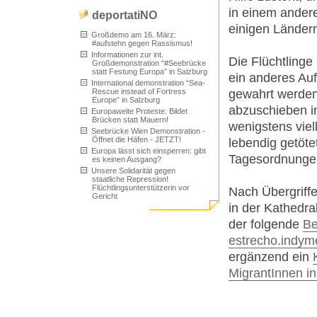
in einem ander
deportatiNO
einigen Ländern
Großdemo am 16. März:
#aufstehn gegen Rassismus!
Informationen zur int.
Die Flüchtlinge
Großdemonstration “#Seebrücke
statt Festung Europa” in Salzburg
ein anderes Auf
International demonstration “Sea-
gewahrt werden
Rescue instead of Fortress
Europe” in Salzburg
abzuschieben in
Europaweite Proteste: Bildet
Brücken statt Mauern!
wenigstens viel
Seebrücke Wien Demonstration -
Öffnet die Häfen - JETZT!
lebendig getöte
Europa lässt sich einsperren: gibt
Tagesordnunge
es keinen Ausgang?
Unsere Solidarität gegen
staatliche Repression!
Flüchtlingsunterstützerin vor
Nach Übergriffe
Gericht
in der Kathedra
der folgende
Be
estrecho.indym
ergänzend ein
MigrantInnen i