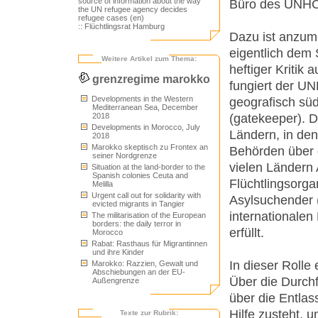
source of information about the way
Büro des UNHCR
the UN refugee agency decides
refugee cases (en)
:: Flüchtlingsrat Hamburg
Dazu ist anzum
eigentlich dem 
Weitere Artikel zum Thema:
heftiger Kritik a
grenzregime marokko
fungiert der UN
Developments in the Western
geografisch süd
Mediterranean Sea, December
(gatekeeper). 
2018
Developments in Morocco, July
Ländern, in de
2018
Marokko skeptisch zu Frontex an
Behörden über d
seiner Nordgrenze
vielen Länder
Situation at the land-border to the
Spanish colonies Ceuta and
Flüchtlingsorgan
Melilla
Urgent call out for solidarity with
Asylsuchender (
evicted migrants in Tangier
internationalen
The militarisation of the European
borders: the daily terror in
erfüllt.
Morocco
Rabat: Rasthaus für Migrantinnen
und ihre Kinder
In dieser Roll
Marokko: Razzien, Gewalt und
Abschiebungen an der EU-
Über die Durchf
Außengrenze
über die Entlas
Hilfe zusteht, 
Texte zur Rubrik: