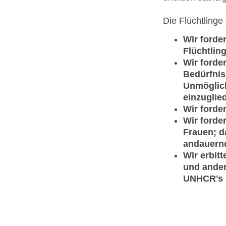
Die Flüchtlinge 
Wir forde
Flüchtlin
Wir forde
Bedürfni
Unmöglich
einzuglie
Wir forde
Wir forde
Frauen; d
andauernd
Wir erbit
und ander
UNHCR's 