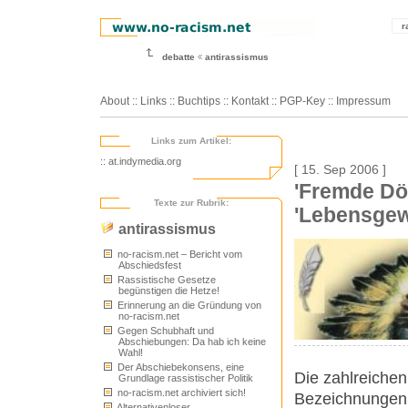
r
debatte
antirassismus
About
::
Links
::
Buchtips
::
Kontakt
::
PGP-Key
::
Impressum
Links zum Artikel:
:: at.indymedia.org
[ 15. Sep 2006 ]
'Fremde Dör
Texte zur Rubrik:
'Lebensgewo
antirassismus
no-racism.net – Bericht vom
Abschiedsfest
Rassistische Gesetze
begünstigen die Hetze!
Erinnerung an die Gründung von
no-racism.net
Gegen Schubhaft und
Abschiebungen: Da hab ich keine
Wahl!
Der Abschiebekonsens, eine
Die zahlreichen 
Grundlage rassistischer Politik
no-racism.net archiviert sich!
Bezeichnungen,
Alternativenloser