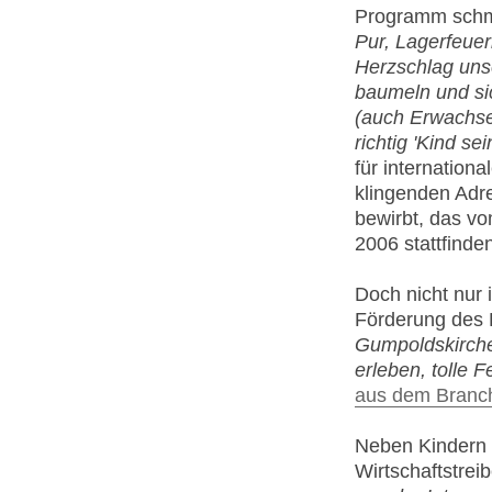
Programm schm
Pur, Lagerfeue
Herzschlag uns
baumeln und s
(auch Erwachse
richtig 'Kind sein
für internation
klingenden Ad
bewirbt, das vo
2006 stattfinden
Doch nicht nur i
Förderung des
Gumpoldskirche
erleben, tolle Fe
aus dem Branc
Neben Kindern 
Wirtschaftstre