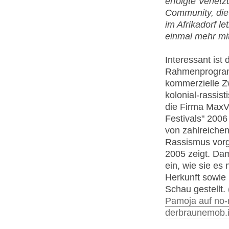
erfolgte Verlet
Community, die
im Afrikadorf l
einmal mehr mit
Interessant ist 
Rahmenprogramm 
kommerzielle Zw
kolonial-rassis
die Firma MaxVi
Festivals" 2006
von zahlreiche
Rassismus vorge
2005 zeigt. Da
ein, wie sie es
Herkunft sowie
Schau gestellt.
Pamoja auf no-
derbraunemob.i