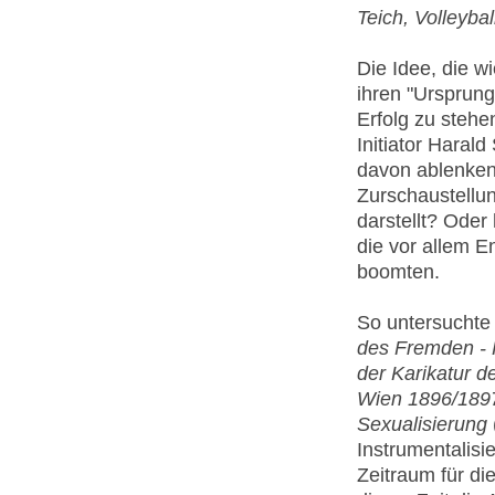
Teich, Volleybal
Die Idee, die w
ihren "Ursprung"
Erfolg zu stehe
Initiator Haral
davon ablenken,
Zurschaustellu
darstellt? Oder
die vor allem E
boomten.
So untersuchte 
des Fremden - 
der Karikatur d
Wien 1896/1897
Sexualisierung
Instrumentalisi
Zeitraum für di