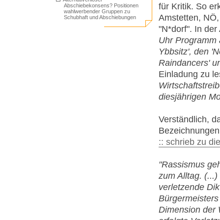
für Kritik. So 
Abschiebekonsens? Positionen
wahlwerbender Gruppen zu
Amstetten, NÖ,
Schubhaft und Abschiebungen
"N*dorf". In de
Uhr Programm a
Ybbsitz', den '
Raindancers' und
Einladung zu l
Wirtschaftstrei
diesjährigen Mot
Verständlich, d
Bezeichnungen
:: schrieb zu di
"Rassismus geh
zum Alltag. (...
verletzende Dik
Bürgermeisters
Dimension der 