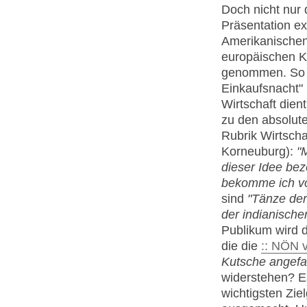
Doch nicht nur 
Präsentation e
Amerikanischen
europäischen K
genommen. So zä
Einkaufsnacht" 
Wirtschaft dien
zu den absolute
Rubrik Wirtscha
Korneuburg):
"
dieser Idee be
bekomme ich vo
sind
"Tänze der
der indianisch
Publikum wird d
die die
:: NÖN 
Kutsche angefa
widerstehen? Es
wichtigsten Zie