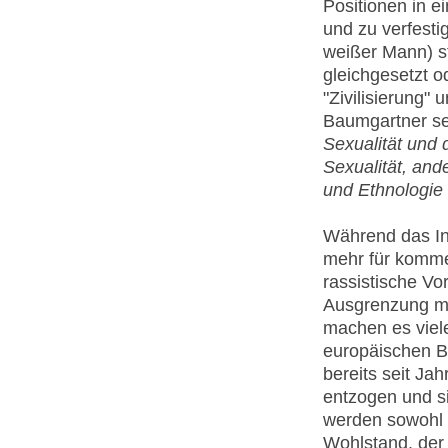
Positionen in e
und zu verfestig
weißer Mann) st
gleichgesetzt o
"Zivilisierung" 
Baumgartner s
Sexualität und d
Sexualität, and
und Ethnologie 
Während das In
mehr für komme
rassistische Vo
Ausgrenzung meh
machen es viel
europäischen B
bereits seit Ja
entzogen und s
werden sowohl 
Wohlstand, der 