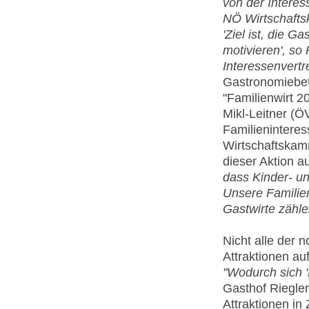
von der Intere
NÖ Wirtschafts
'Ziel ist, die G
motivieren', so
Interessenvertr
Gastronomiebet
"Familienwirt 2
Mikl-Leitner (Ö
Familienintere
Wirtschaftskamm
dieser Aktion a
dass Kinder- und
Unsere Familien
Gastwirte zähle
Nicht alle der 
Attraktionen auf
"Wodurch sich '
Gasthof Riegle
Attraktionen in