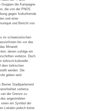
che Gruppen die Kampagne
en, die von der PNOS
bung gegen 'kulturfremde
gten und einer
muniqué und Bericht von
tts im schweizerischen
ssistInnen bis vor das
das Minarett
nten, denen zufolge ein
schriften verletze. Doch
 türkisch-kulturelle
f dem türkischen
tellt werden. Die
rufe geben wird.
s Berner Stadtparlament
ensfreiheit verletze.
t «an der Grenze zu
 des angestrebten
e seien ein Symbol der
en Lokalen jedoch keine