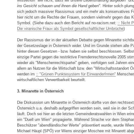
Missethon
"will nicht, dass wir unsere Lebenshaltung aufgeben"
un
ins Gesicht schauen und ihnen die Hand geben"
. Hinter solch plu
sich jedoch massiver Rassismus und ein mehr als konservatives F
hier nicht um die Rechte der Frauen, sondern vielmehr gegen das Ko
Symbol. (Siehe dazu auch den Bericht auf no-racism.net:
:: Nicht P
Die »iranische Frau« als Symbol gesellschaftlicher Umbrüche
)
Der Rassismus der in der aktuellen Debatte gegen Minarette sichtbar
der Gesetzeslage in Österreich wider. Und im Grunde stehen alle Pa
hinter diesen Gesetzen - bzw. haben sie selbst beschlossen. Selbst
einzige Partei gegen die restriktive Fremdenrechtsnovelle 2005 st
wieder als "Menschenrechtspartei" geben, verfolgen seit Jahren eine 
allem an Nutzen für die Wirtschaft bzw. den "Wirtschaftsstandort Öst
werden im
:: "Grünen Punktesystem für EinwanderInnen"
Menschen 
wirtschaftlichen Verwertbarkeit beurteilt.
3. Minarette in Österreich
Die Diskussion um Minarette in Österreich dürfte von den rechtsex
Österreich u.a. deshalb aufgegriffen worden sein, weil sie in der Sch
läuft. Doch sei hier an die letzten Gemeinderatswahlen in Wien eri
ein "Duell um Wien" propagierte. Während Strache vor dem Stepha
Beschützer "abendländischer Werte" präsentiert wurde, wurde Wie
Michael Häupl (SPÖ) vor Wiens einziger Moschee mit Minarett abgeb