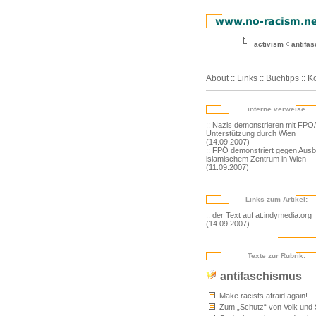
activism
antifa
About
::
Links
::
Buchtips
::
Ko
interne verweise
:: Nazis demonstrieren mit FP
Unterstützung durch Wien
(14.09.2007)
:: FPÖ demonstriert gegen Aus
islamischem Zentrum in Wien
(11.09.2007)
Links zum Artikel:
:: der Text auf at.indymedia.org
(14.09.2007)
Texte zur Rubrik:
antifaschismus
Make racists afraid again!
Zum „Schutz“ von Volk und 