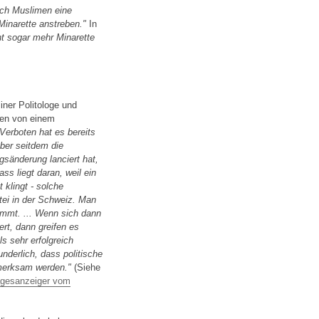
auch Muslimen eine
Minarette anstreben."
In
cht sogar mehr Minarette
iner Politologe und
den von einem
Verboten hat es bereits
ber seitdem die
gsänderung lanciert hat,
ss liegt daran, weil ein
 klingt - solche
tei in der Schweiz. Man
ommt. ... Wenn sich dann
rt, dann greifen es
s sehr erfolgreich
nderlich, dass politische
fmerksam werden."
(Siehe
agesanzeiger vom