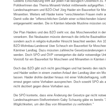
Gedens Einschätzung trifft auf jeden Fall bezüglich Österreich zu.
PolitikerInnen das Thema Minarett-Verbot mittlerweile aufgegriffen. 
Landeshauptmann und BZÖ-Chef Jörg Haider ein Bauverbot für Mo
Minaretten. Weiters will Haider keine "verschleierten Frauen mehr 
Damit solle der
"offensichtlichen Gefahr einer schleichenden Islami
entgegenwirkt werden. Die in Kärnten lebende Muslime müssten sich
Der Plan Haiders und des BZÖ sieht vor, das Moscheeverbot in den
verankern. Bei Neubauten müsste demnach die örtliche Bautradition 
sondern auch in religiös-kultureller Hinsicht beachtet werden. Am 1
BZÖ-Wohnbau-Landesrat Uwe Scheuch ein Bauverbot für Moscheen
Kärntner Landtag. Dazu müssten zahlreiche Gesetzesänderungen m
werden. Doch SPÖ und ÖVP verweigerten die dafür notwendige Unt
Vorstoß für ein Bauverbot für Moscheen und Minaretten in Kärnten is
Doch das BZÖ gibt sich nicht geschlagen und hat bereits den näch
und Haider wollen in einem zweiten Anlauf den Landtag über ein 
lassen. Haider drohte darüber hinaus mit einer Volksbefragung, soll
erneut gegen seine Vorhaben aussprechen. Doch sowohl SPÖ als 
nicht dezitiert gegen diese Vorhaben aus.
Die SPÖ konterte, dass eine Änderung der Gesetze gar nicht notwe
Landeshauptmann-Stellvertreterin Gaby Schaunig gäbe es bereits
"
Möglichkeiten, um den Bau von Minaretten zu verhindern."