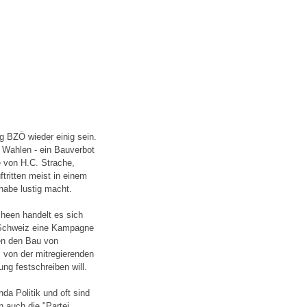
g BZÖ wieder einig sein.
 Wahlen - ein Bauverbot
 von H.C. Strache,
tritten meist in einem
habe lustig macht.
heen handelt es sich
r Schweiz eine Kampagne
gen den Bau von
m von der mitregierenden
ung festschreiben will.
da Politik und oft sind
n auch die "Partei