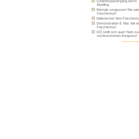
Gedenkspaziergang durch
Meidling
Niemals vergessen! Nie wie
Faschismus!
Italienischer Neo-Faschism
Demonstration 8. Mai: Nie w
Faschismus!
OÖ stellt sich quer! Nein z
rechtsextremen Kongress!