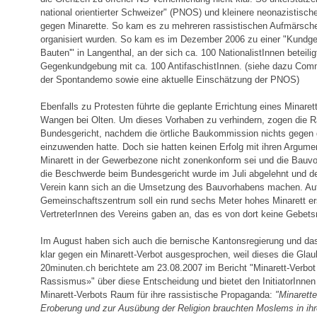
national orientierter Schweizer" (PNOS) und kleinere neonazistis
gegen Minarette. So kam es zu mehreren rassistischen Aufmärsch
organisiert wurden. So kam es im Dezember 2006 zu einer "Kundge
Bauten'" in Langenthal, an der sich ca. 100 NationalistInnen beteili
Gegenkundgebung mit ca. 100 AntifaschistInnen. (siehe dazu Com
der Spontandemo sowie eine aktuelle Einschätzung der PNOS)
Ebenfalls zu Protesten führte die geplante Errichtung eines Minare
Wangen bei Olten. Um dieses Vorhaben zu verhindern, zogen die Ra
Bundesgericht, nachdem die örtliche Baukommission nichts gegen 
einzuwenden hatte. Doch sie hatten keinen Erfolg mit ihren Argume
Minarett in der Gewerbezone nicht zonenkonform sei und die Bauvor
die Beschwerde beim Bundesgericht wurde im Juli abgelehnt und der
Verein kann sich an die Umsetzung des Bauvorhabens machen. Au
Gemeinschaftszentrum soll ein rund sechs Meter hohes Minarett ers
VertreterInnen des Vereins gaben an, das es von dort keine Gebets
Im August haben sich auch die bernische Kantonsregierung und da
klar gegen ein Minarett-Verbot ausgesprochen, weil dieses die Glaub
20minuten.ch berichtete am 23.08.2007 im Bericht "Minarett-Verbo
Rassismus»" über diese Entscheidung und bietet den InitiatorInnen
Minarett-Verbots Raum für ihre rassistische Propaganda:
"Minarett
Eroberung und zur Ausübung der Religion brauchten Moslems in ihr