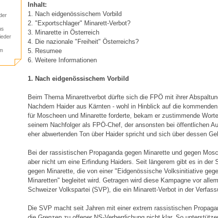
Inhalt:
1. Nach eidgenössischem Vorbild
der
2. "Exportschlager" Minarett-Verbot?
us
3. Minarette in Österreich
ieder
4. Die nazionale "Freiheit" Österreichs?
5. Resumee
um
6. Weitere Informationen
1. Nach eidgenössischem Vorbild
Beim Thema Minarettverbot dürfte sich die FPÖ mit ihrer Abspaltun
Nachdem Haider aus Kärnten - wohl in Hinblick auf die kommenden
für Moscheen und Minarette forderte, bekam er zustimmende Worte
seinem Nachfolger als FPÖ-Chef, der ansonsten bei öffentlichen Auf
eher abwertenden Ton über Haider spricht und sich über dessen Ge
Bei der rassistischen Propaganda gegen Minarette und gegen Mosc
aber nicht um eine Erfindung Haiders. Seit längerem gibt es in de
gegen Minarette, die von einer "Eidgenössische Volksinitiative ge
Minaretten" begleitet wird. Getragen wird diese Kampagne vor alle
Schweizer Volkspartei (SVP), die ein Minarett-Verbot in der Verfass
Die SVP macht seit Jahren mit einer extrem rassistischen Propagan
die Grenzen zu offener NS-Verherrlichung nicht klar. So unterstütze