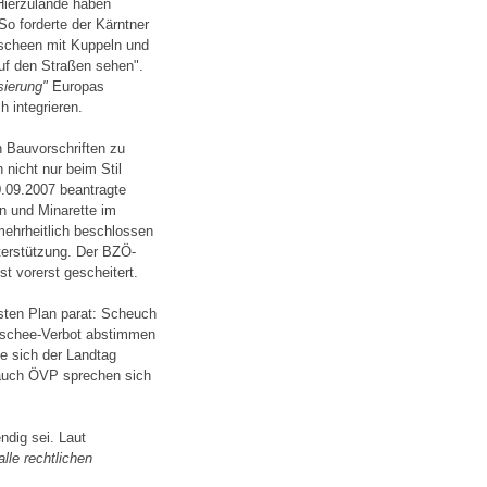
 Hierzulande haben
So forderte der Kärntner
scheen mit Kuppeln und
auf den Straßen sehen".
sierung"
Europas
 integrieren.
 Bauvorschriften zu
nicht nur beim Stil
0.09.2007 beantragte
 und Minarette im
ehrheitlich beschlossen
erstützung. Der BZÖ-
t vorerst gescheitert.
sten Plan parat: Scheuch
Moschee-Verbot abstimmen
te sich der Landtag
auch ÖVP sprechen sich
ndig sei. Laut
alle rechtlichen