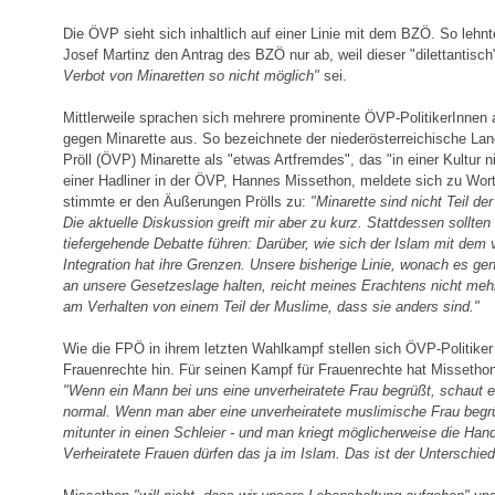
Die ÖVP sieht sich inhaltlich auf einer Linie mit dem BZÖ. So leh
Josef Martinz den Antrag des BZÖ nur ab, weil dieser "dilettantisch
Verbot von Minaretten so nicht möglich"
sei.
Mittlerweile sprachen sich mehrere prominente ÖVP-PolitikerInnen
gegen Minarette aus. So bezeichnete der niederösterreichische L
Pröll (ÖVP) Minarette als "etwas Artfremdes", das "in einer Kultur n
einer Hadliner in der ÖVP, Hannes Missethon, meldete sich zu Wort
stimmte er den Äußerungen Prölls zu:
"Minarette sind nicht Teil der
Die aktuelle Diskussion greift mir aber zu kurz. Stattdessen sollten
tiefergehende Debatte führen: Darüber, wie sich der Islam mit dem ve
Integration hat ihre Grenzen. Unsere bisherige Linie, wonach es ge
an unsere Gesetzeslage halten, reicht meines Erachtens nicht meh
am Verhalten von einem Teil der Muslime, dass sie anders sind."
Wie die FPÖ in ihrem letzten Wahlkampf stellen sich ÖVP-Politiker
Frauenrechte hin. Für seinen Kampf für Frauenrechte hat Missethon 
"Wenn ein Mann bei uns eine unverheiratete Frau begrüßt, schaut er
normal. Wenn man aber eine unverheiratete muslimische Frau begr
mitunter in einen Schleier - und man kriegt möglicherweise die Hand
Verheiratete Frauen dürfen das ja im Islam. Das ist der Unterschied