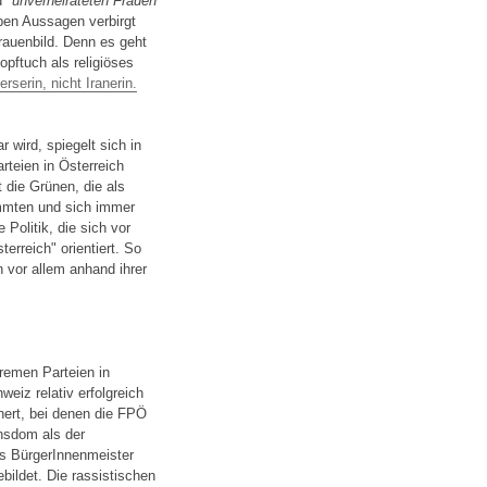
d
"unverheirateten Frauen
mpen Aussagen verbirgt
rauenbild. Denn es geht
pftuch als religiöses
erserin, nicht Iranerin.
 wird, spiegelt sich in
rteien in Österreich
 die Grünen, die als
immten und sich immer
Politik, die sich vor
erreich" orientiert. So
vor allem anhand ihrer
tremen Parteien in
weiz relativ erfolgreich
nnert, bei denen die FPÖ
nsdom als der
ns BürgerInnenmeister
ildet. Die rassistischen