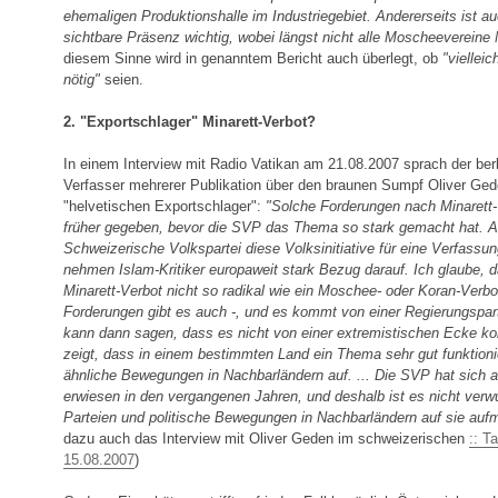
ehemaligen Produktionshalle im Industriegebiet. Andererseits ist 
sichtbare Präsenz wichtig, wobei längst nicht alle Moscheevereine 
diesem Sinne wird in genanntem Bericht auch überlegt, ob
"viellei
nötig"
seien.
2. "Exportschlager" Minarett-Verbot?
In einem Interview mit Radio Vatikan am 21.08.2007 sprach der berl
Verfasser mehrerer Publikation über den braunen Sumpf Oliver Ge
"helvetischen Exportschlager":
"Solche Forderungen nach Minarett-
früher gegeben, bevor die SVP das Thema so stark gemacht hat. A
Schweizerische Volkspartei diese Volksinitiative für eine Verfassun
nehmen Islam-Kritiker europaweit stark Bezug darauf. Ich glaube, da
Minarett-Verbot nicht so radikal wie ein Moschee- oder Koran-Verbot
Forderungen gibt es auch -, und es kommt von einer Regierungspar
kann dann sagen, dass es nicht von einer extremistischen Ecke k
zeigt, dass in einem bestimmten Land ein Thema sehr gut funktionie
ähnliche Bewegungen in Nachbarländern auf. ... Die SVP hat sich al
erwiesen in den vergangenen Jahren, und deshalb ist es nicht verwu
Parteien und politische Bewegungen in Nachbarländern auf sie au
dazu auch das Interview mit Oliver Geden im schweizerischen
:: T
15.08.2007
)