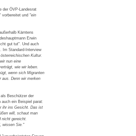
nte der ÖVP-Landesrat
" vorbereitet und
"ein
 außerhalb Kärntens
andeshauptmann Erwin
icht gut tut". Und auch
. Im Standard-Interview
 österreichischen Kultur.
 wir nun eine
rträgt, wie wir leben.
nügt, wenn sich Migranten
r aus. Denn wir merken
 als Beschützer der
auch ein Beispiel parat:
 ihr ins Gesicht. Das ist
üßen will, schaut man
 nicht gereicht.
, wissen Sie."