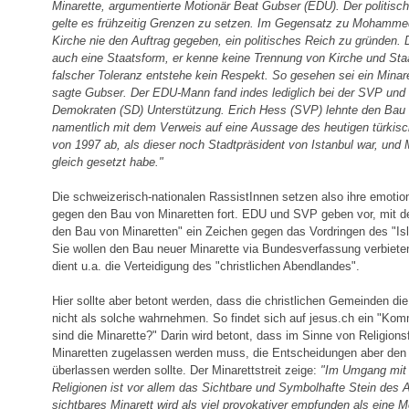
Minarette, argumentierte Motionär Beat Gubser (EDU). Der politis
gelte es frühzeitig Grenzen zu setzen. Im Gegensatz zu Mohamme
Kirche nie den Auftrag gegeben, ein politisches Reich zu gründen.
auch eine Staatsform, er kenne keine Trennung von Kirche und Sta
falscher Toleranz entstehe kein Respekt. So gesehen sei ein Minaret
sagte Gubser. Der EDU-Mann fand indes lediglich bei der SVP und
Demokraten (SD) Unterstützung. Erich Hess (SVP) lehnte den Bau 
namentlich mit dem Verweis auf eine Aussage des heutigen türkis
von 1997 ab, als dieser noch Stadtpräsident von Istanbul war, und 
gleich gesetzt habe."
Die schweizerisch-nationalen RassistInnen setzen also ihre emotio
gegen den Bau von Minaretten fort. EDU und SVP geben vor, mit der
den Bau von Minaretten" ein Zeichen gegen das Vordringen des "Is
Sie wollen den Bau neuer Minarette via Bundesverfassung verbiete
dient u.a. die Verteidigung des "christlichen Abendlandes".
Hier sollte aber betont werden, dass die christlichen Gemeinden d
nicht als solche wahrnehmen. So findet sich auf jesus.ch ein "Kom
sind die Minarette?" Darin wird betont, dass im Sinne von Religions
Minaretten zugelassen werden muss, die Entscheidungen aber den
überlassen werden sollte. Der Minarettstreit zeige:
"Im Umgang mit 
Religionen ist vor allem das Sichtbare und Symbolhafte Stein des 
sichtbares Minarett wird als viel provokativer empfunden als eine M