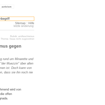
activism
Sitemap
::
Hilfe
letzte änderung:
Rubrik: antifaschismus
Thema: 0aaa nicht zugeordnet
simus gegen
ng rund um Minarette und
der Muezzin" über allen
men ist. Doch kann von
n, dass sie ihn noch nie
ehmend wird von
die offen
gnada.