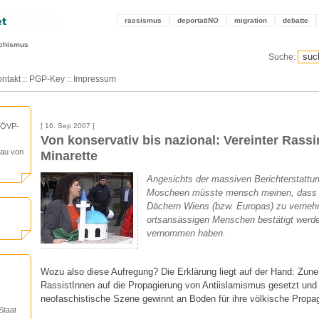
rassismus
deportatiNO
migration
debatte
schismus
Suche:
ntakt
::
PGP-Key
::
Impressum
Ö/ÖVP-
[ 16. Sep 2007 ]
Von konservativ bis nazional: Vereinter Ras
bau von
Minarette
Angesichts der massiven Berichterstattu
Moscheen müsste mensch meinen, dass "
Dächern Wiens (bzw. Europas) zu verneh
ortsansässigen Menschen bestätigt werde
vernommen haben.
Wozu also diese Aufregung? Die Erklärung liegt auf der Hand: Zun
RassistInnen auf die Propagierung von Antiislamismus gesetzt und 
neofaschistische Szene gewinnt an Boden für ihre völkische Propa
Staat