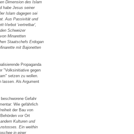
chen Dimension des Islam
d habe Jesus seiner
 Der Islam dagegen sei
at. Aus Passivität und
t-Verbot 'vertretbar',
 den Schweizer
von Minaretten
chen Staatschefs Erdogan
Minarette mit Bajonetten
nalisierende Propaganda
 "Volksinitiative gegen
lam" setzen zu wollen.
n lassen. Als Argument
ie beschworene Gefahr
mentar: Wie gefährlich
freiheit der Bau von
 Behörden vor Ort
andern Kulturen und
Anstosses. Ein weithin
oschee in einer