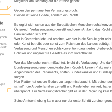
Mitglieder am Dienstag auf die Straße gehen:
n
Gegen den permanenten Verfassungsbruch.
Bleiben ist keine Gnade, sondern ein Recht!
le
Es ergibt sich schon aus der Europäischen Menschenrechtskonvent
Österreich Verfassungsrang genießt und deren Artikel 8 das Recht a
 St.
Familienleben schützt:
greich
Wer in Österreich lebt und arbeitet, wer hier in die Schule geht oder 
oder Kunst betreibt oder sonst zum Reichtum des Landes beiträgt, h
chten
 statt
Verfassung und Menschenrechtskonvention garantiertes Bleiberec
Politiker und ungerechte Gesetze es ihm vorenthalten.
gen
Wer das Menschenrecht mißachtet, bricht die Verfassung. Und darf 
Bundesregierung einer demokratischen Republik keinen Platz mehr h
Abgeordneten des Parlaments, sollten Bundeskanzler und Bundespr
sorgen.
Herr Platter hat unsere Geduld zu lange missbraucht. Mit seiner s
ngen
scharf", die Arbeiterfamilien zerreißt und Kinderleben ruiniert, hat 
überspannt. Für Verfassungsbrecher gibt es in der Regierung kein B
Seine Amtsenthebung kann aber nur der erste Schritt zu einer gru