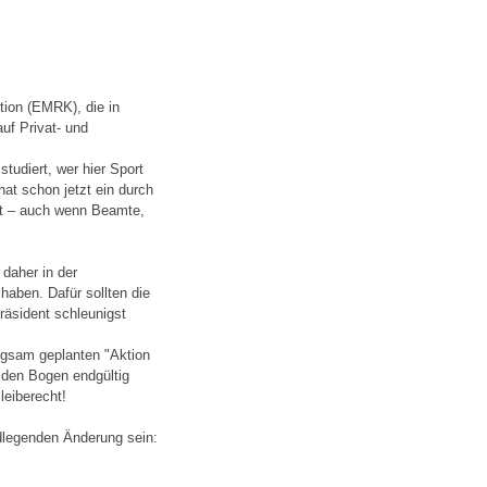
ion (EMRK), die in
uf Privat- und
studiert, wer hier Sport
at schon jetzt ein durch
ht – auch wenn Beamte,
daher in der
aben. Dafür sollten die
äsident schleunigst
orgsam geplanten "Aktion
er den Bogen endgültig
leiberecht!
ndlegenden Änderung sein: