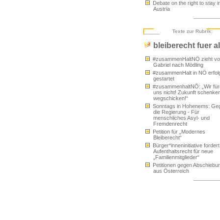
Debate on the right to stay i
Austria
Texte zur Rubrik:
bleiberecht fuer al
#zusammenHaltNÖ zieht von
Gabriel nach Mödling
#zusammenHalt in NÖ erfol
gestartet
#zusammenhaltNÖ: „Wir für
uns nicht! Zukunft schenken
wegschicken!“
Sonntags in Hohenems: Ge
die Regierung - Für
menschliches Asyl- und
Fremdenrecht
Petition für „Modernes
Bleiberecht“
Bürger*inneninitiative fordert
Aufenthaltsrecht für neue
„Familienmitglieder“
Petitionen gegen Abschiebu
aus Österreich