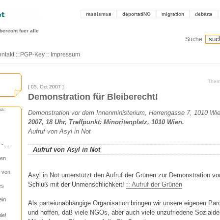
rassismus
deportatiNO
migration
debatte
berecht fuer alle
Suche:
ntakt
::
PGP-Key
::
Impressum
Them
[ 05. Oct 2007 ]
Demonstration für Bleiberecht!
ma:
Demonstration vor dem Innenministerium, Herrengasse 7, 1010 Wi
2007, 18 Uhr, Treffpunkt: Minoritenplatz, 1010 Wien.
Aufruf von Asyl in Not
 ...
Aufruf von Asyl in Not
zen
g von
Asyl in Not unterstützt den Aufruf der Grünen zur Demonstration v
Schluß mit der Unmenschlichkeit!
:: Aufruf der Grünen
es
ein
Als parteiunabhängige Organisation bringen wir unsere eigenen Par
und hoffen, daß viele NGOs, aber auch viele unzufriedene Sozial
le!