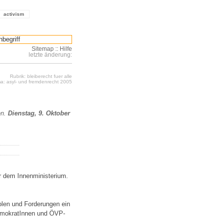
activism
Sitemap
::
Hilfe
letzte änderung:
Rubrik: bleiberecht fuer alle
a: asyl- und fremdenrecht 2005
en.
Dienstag, 9. Oktober
or dem Innenministerium.
olen und Forderungen ein
demokratInnen und ÖVP-