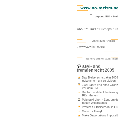
deportatiNO
blei
About
::
Links
::
Buchtips
::
Ko
Links zum Artikel:
:: www.asyl-in-not.org
Weitere Artikel zum The
asyl- und
fremdenrecht 2005
Das Bleiberechtspaket 2008 -
gekommen, um zu bleiben.
Zwei Jahre Ehe ohne Gren
vor dem BMI
Dublin II und die Inhaftierun
Flüchtlingen
Pabneukirchen - Zentrum d
neuen Widerstands
Protest für Bleiberecht in Gr
Grein für Ganiji!
Make Deportations Impossib