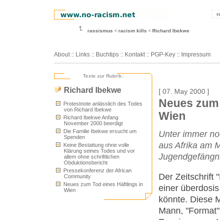
r
rassismus
racism kills
Richard Ibekwe
About
::
Links
::
Buchtips
::
Kontakt
::
PGP-Key
::
Impressum
Texte zur Rubrik:
Richard Ibekwe
[ 07. May 2000 ]
Neues zum T
Protestnote anlässlich des Todes
von Richard Ibekwe
Wien
Richard Ibekwe Anfang
November 2000 beerdigt
Die Familie Ibekwe ersucht um
Unter immer no
Spenden
aus Afrika am M
Keine Bestattung ohne volle
Klärung seines Todes und vor
Jugendgefängni
allem ohne schriftlichen
Obduktionsbericht
Pressekonferenz der African
Der Zeitschrift
Community
Neues zum Tod eines Häftlings in
einer überdosi
Wien
könnte. Diese M
Mann, "Format" 