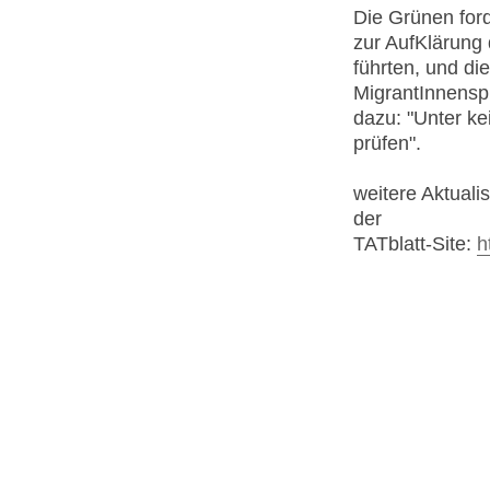
Die Grünen for
zur AufKlärung
führten, und die
MigrantInnensp
dazu: "Unter ke
prüfen".
weitere Aktuali
der
TATblatt-Site:
h