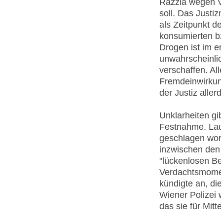
Razzia wegen V
soll. Das Justi
als Zeitpunkt 
konsumierten b
Drogen ist im e
unwahrscheinlic
verschaffen. Al
Fremdeinwirkung
der Justiz aller
Unklarheiten gi
Festnahme. Laut
geschlagen wor
inzwischen den 
"lückenlosen B
Verdachtsmoment
kündigte an, d
Wiener Polizei 
das sie für Mit