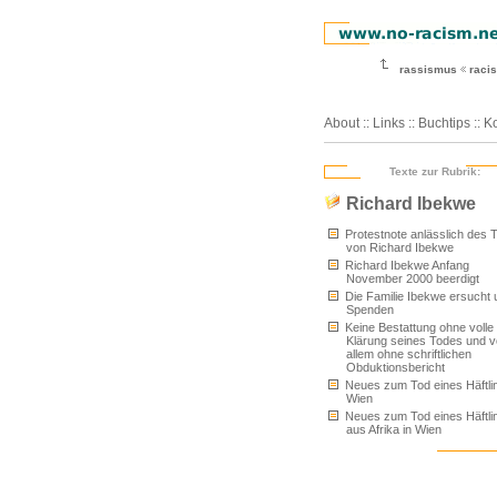
rassismus
racis
About
::
Links
::
Buchtips
::
Ko
Texte zur Rubrik:
Richard Ibekwe
Protestnote anlässlich des 
von Richard Ibekwe
Richard Ibekwe Anfang
November 2000 beerdigt
Die Familie Ibekwe ersucht
Spenden
Keine Bestattung ohne volle
Klärung seines Todes und v
allem ohne schriftlichen
Obduktionsbericht
Neues zum Tod eines Häftlin
Wien
Neues zum Tod eines Häftli
aus Afrika in Wien