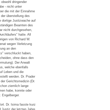
 obwohl dringender
e - nicht unter
ber die mit der Einnahme
 der überstellung des
e dortige Justizwache auf
uständigen Beamten des
gar nicht durchgesehen,
urchläufers" hatte. All
örigen von Richard W.
enat wegen Verletzung
erung an den
ks" verschluckt haben,
uscheiden, ohne dass den
rmutung). Der Anwalt
s, welche ebenfalls
uf Leben und die
tellt werden. Dr. Prader
der Gerichtsmedizin (Dr.
schon ziemlich lange
mmen habe, konnte oder
. Engelberger.
t. Dr. Isima fasste kurz
d Justiz der letzten Jahre