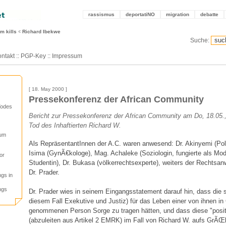
rassismus
deportatiNO
migration
debatte
m kills
Richard Ibekwe
Suche:
ntakt
::
PGP-Key
::
Impressum
[ 18. May 2000 ]
Pressekonferenz der African Community
Todes
Bericht zur Pressekonferenz der African Community am Do, 18.05.,
Tod des Inhaftierten Richard W.
 um
Als RepräsentantInnen der A.C. waren anwesend: Dr. Akinyemi (Poli
Isima (GynÃ€kologe), Mag. Achaleke (Soziologin, fungierte als Mode
or
Studentin), Dr. Bukasa (völkerrechtsexperte), weiters der Rechtsanw
Dr. Prader.
gs in
ngs
Dr. Prader wies in seinem Eingangsstatement darauf hin, dass die s
diesem Fall Exekutive und Justiz) für das Leben einer von ihnen 
genommenen Person Sorge zu tragen hätten, und dass diese "positi
(abzuleiten aus Artikel 2 EMRK) im Fall von Richard W. aufs GrÃŒb