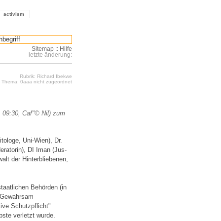
activism
Sitemap
::
Hilfe
letzte änderung:
Rubrik: Richard Ibekwe
Thema: 0aaa nicht zugeordnet
 09:30, Caf"© Nil) zum
tologe, Uni-Wien), Dr.
ratorin), DI Iman (Jus-
alt der Hinterbliebenen,
taatlichen Behörden (in
in Gewahrsam
ve Schutzpflicht"
ste verletzt wurde.