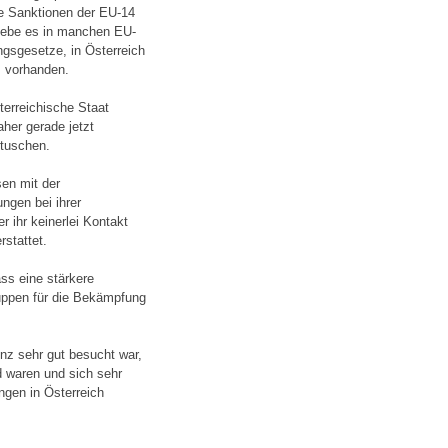
ie Sanktionen der EU-14
gebe es in manchen EU-
ngsgesetze, in Österreich
s vorhanden.
erreichische Staat
aher gerade jetzt
rtuschen.
sen mit der
ngen bei ihrer
 ihr keinerlei Kontakt
rstattet.
ass eine stärkere
ruppen für die Bekämpfung
z sehr gut besucht war,
 waren und sich sehr
ngen in Österreich