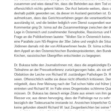
zusammen und wies darauf hin, dass die Behörden aus dem Tod 
offensichtlich nichts gelernt hätten. Der Arzt betonte weiters, das
deshalb publik geworden sei, da dieser im Ausland gestorben ist. E
aufmerksam, dass das Gerichtsverfahren gegen die verantwortlich
ausständig ist, und die beiden lediglich vom Dienst suspendiert wu
Kommentar ging Dr. Isima auf die Zusammenhänge zwischen der der
Lage in Österreich und zunehmender Xenophobie, Rassismus und 
Frage an die PolitikerInnen lautete: "Wollen Sie in Österreich keine
eine Parallele zum NS-Regime der 30er Jahre und verglich die Situ
Jödinnen damals mit der von AfrikanerInnen heute. Dr. Isima schlo
dem Appell an den Österreichischen Bundespräsidenten, den Bunde
Kirchen, rassistischen Übergriffen entschieden zu begegnen.
Dr. Bukasa teilte den JournalistInnen mit, dass die angekündigte Ex
Teilnahme an der Pressekonferenz zurückgezogen habe, als sie erfu
Obduktion der Leiche von Richard W. zuständigen Pathologen Dr. R
seien. Offensichtlich wollte sie diese nicht öffentlich kritisieren. 
mitgeteilt, dass ihrer Meinung nach der Tod schon hätte viel frühe
eintreten und Richard W. im Falle eines Drogentodes schlimme Qual
müssen. Dr. Bukasa las danach einige Zitate aus einem von ihm gef
Riesser vor, aus denen hervorging, dass der Pathologe nur zu seh
bezüglich der Todesursache imstande ist. Anzeichen körperlicher
keine gefunden obwohl Richard W. laut Zeugenberichten bei seiner