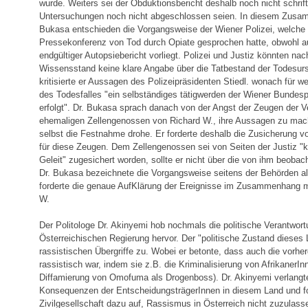
wurde. Weiters sei der Obduktionsbericht deshalb noch nicht schriftl
Untersuchungen noch nicht abgeschlossen seien. In diesem Zusamm
Bukasa entschieden die Vorgangsweise der Wiener Polizei, welche b
Pressekonferenz von Tod durch Opiate gesprochen hatte, obwohl au
endgültiger Autopsiebericht vorliegt. Polizei und Justiz könnten nac
Wissensstand keine klare Angabe über die Tatbestand der Todesu
kritisierte er Aussagen des Polizeipräsidenten Stiedl. wonach für 
des Todesfalles "ein selbständiges tätigwerden der Wiener Bundespo
erfolgt". Dr. Bukasa sprach danach von der Angst der Zeugen der V
ehemaligen Zellengenossen von Richard W., ihre Aussagen zu mac
selbst die Festnahme drohe. Er forderte deshalb die Zusicherun
für diese Zeugen. Dem Zellengenossen sei von Seiten der Justiz "ko
Geleit" zugesichert worden, sollte er nicht über die von ihm beobach
Dr. Bukasa bezeichnete die Vorgangsweise seitens der Behörden al
forderte die genaue AufKlärung der Ereignisse im Zusammenhang 
W.
Der Politologe Dr. Akinyemi hob nochmals die politische Verantwort
Österreichischen Regierung hervor. Der "politische Zustand dieses
rassistischen Übergriffe zu. Wobei er betonte, dass auch die vorh
rassistisch war, indem sie z.B. die Kriminalisierung von AfrikanerIn
Diffamierung von Omofuma als Drogenboss). Dr. Akinyemi verlangte
Konsequenzen der EntscheidungsträgerInnen in diesem Land und for
Zivilgesellschaft dazu auf, Rassismus in Österreich nicht zuzulas