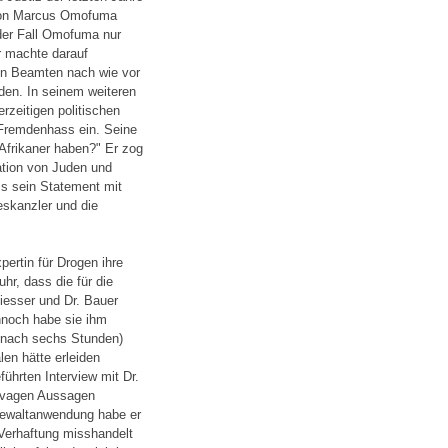
von Marcus Omofuma
s der Fall Omofuma nur
r machte darauf
en Beamten nach wie vor
rden. In seinem weiteren
zeitigen politischen
Fremdenhass ein. Seine
 Afrikaner haben?" Er zog
ation von Juden und
ss sein Statement mit
skanzler und die
pertin für Drogen ihre
hr, dass die für die
iesser und Dr. Bauer
Dennoch habe sie ihm
r (nach sechs Stunden)
en hätte erleiden
ührten Interview mit Dr.
r vagen Aussagen
 Gewaltanwendung habe er
 Verhaftung misshandelt