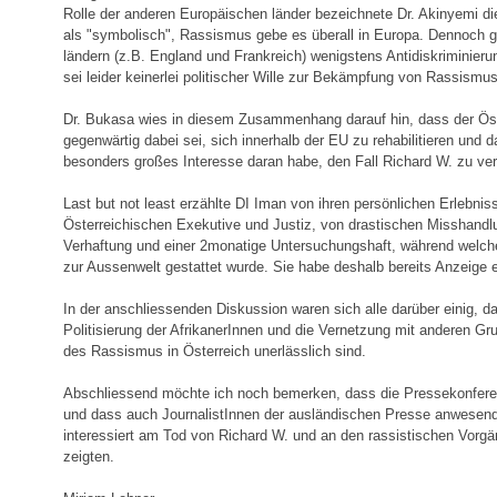
Rolle der anderen Europäischen länder bezeichnete Dr. Akinyemi d
als "symbolisch", Rassismus gebe es überall in Europa. Dennoch 
ländern (z.B. England und Frankreich) wenigstens Antidiskriminieru
sei leider keinerlei politischer Wille zur Bekämpfung von Rassismu
Dr. Bukasa wies in diesem Zusammenhang darauf hin, dass der Öst
gegenwärtig dabei sei, sich innerhalb der EU zu rehabilitieren und d
besonders großes Interesse daran habe, den Fall Richard W. zu ve
Last but not least erzählte DI Iman von ihren persönlichen Erlebnis
Österreichischen Exekutive und Justiz, von drastischen Misshandlu
Verhaftung und einer 2monatige Untersuchungshaft, während welcher
zur Aussenwelt gestattet wurde. Sie habe deshalb bereits Anzeige e
In der anschliessenden Diskussion waren sich alle darüber einig, d
Politisierung der AfrikanerInnen und die Vernetzung mit anderen G
des Rassismus in Österreich unerlässlich sind.
Abschliessend möchte ich noch bemerken, dass die Pressekonferen
und dass auch JournalistInnen der ausländischen Presse anwesend
interessiert am Tod von Richard W. und an den rassistischen Vorgä
zeigten.