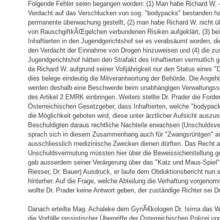
Folgende Fehler seien begangen worden: (1) Man habe Richard W. -
Verdacht auf das Verschlucken von sog. "bodypacks" bestanden hab
permanente überwachung gestellt, (2) man habe Richard W. nicht ü
von RauschgiftkÃŒgelchen verbundenen Risiken aufgeklärt, (3) bei
Inhaftierten in den Jugendgerichtshof sei es verabsäumt worden, di
den Verdacht der Einnahme von Drogen hinzuweisen und (4) die z
Jugendgerichtshof hätten den Strafakt des Inhaftierten vermutlich 
da Richard W. aufgrund seiner Volljährigkeit nur den Status eines "D
dies belege eindeutig die Mitverantwortung der Behörde. Die Angeh
werden deshalb eine Beschwerde beim unabhängigen Verwaltungss
des Artikel 2 EMRK einbringen. Weiters stellte Dr. Prader die Ford
Österreichischen Gesetzgeber, dass Inhaftierten, welche "bodypac
die Möglichkeit geboten wird, diese unter ärztlicher Aufsicht ausz
Beschuldigten daraus rechtliche Nachteile erwachsen (Unschuldsve
sprach sich in diesem Zusammenhang auch für "Zwangsrüntgen" au
ausschliesslich medizinische Zwecken dienen dürften. Das Recht a
Unschuldsvermutung müssten hier über die Beweissicherstellung ges
gab ausserdem seiner Verärgerung über das "Katz und Maus-Spiel" 
Riesser, Dr. Bauer) Ausdruck, er laufe dem Obduktionsbericht nun 
hinterher. Auf die Frage, welche Abteilung die Verhaftung vorgeno
wollte Dr. Prader keine Antwort geben, der zuständige Richter sei Dr
Danach erteilte Mag. Achaleke dem GynÃ€kologen Dr. Isima das Wor
die Vorfälle rassistischer Übergriffe der Österreichischen Polizei un