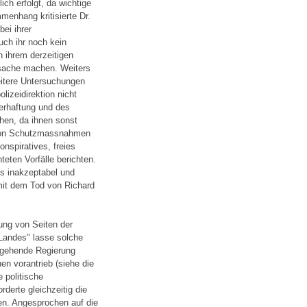
ich erfolgt, da wichtige
enhang kritisierte Dr.
ei ihrer
ch ihr noch kein
h ihrem derzeitigen
rsache machen. Weiters
weitere Untersuchungen
lizeidirektion nicht
erhaftung und des
hen, da ihnen sonst
g von Schutzmassnahmen
nspiratives, freies
teten Vorfälle berichten.
s inakzeptabel und
mit dem Tod von Richard
ung von Seiten der
 Landes" lasse solche
ergehende Regierung
nen vorantrieb (siehe die
 politische
derte gleichzeitig die
sen. Angesprochen auf die