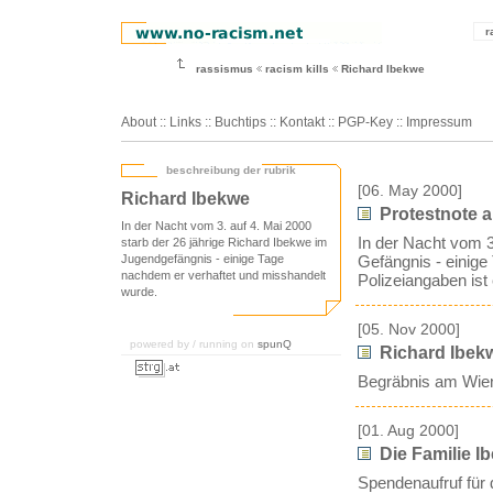
r
rassismus
racism kills
Richard Ibekwe
About
::
Links
::
Buchtips
::
Kontakt
::
PGP-Key
::
Impressum
beschreibung der rubrik
[06. May 2000]
Richard Ibekwe
Protestnote a
In der Nacht vom 3. auf 4. Mai 2000
In der Nacht vom 3
starb der 26 jährige Richard Ibekwe im
Jugendgefängnis - einige Tage
Gefängnis - einige
nachdem er verhaftet und misshandelt
Polizeiangaben ist
wurde.
[05. Nov 2000]
powered by / running on
spunQ
Richard Ibek
Begräbnis am Wiene
[01. Aug 2000]
Die Familie 
Spendenaufruf für