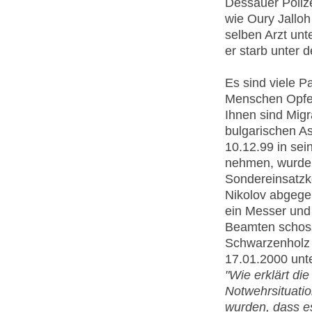
Dessauer Polize
wie Oury Jallo
selben Arzt unt
er starb unter 
Es sind viele P
Menschen Opfer 
Ihnen sind Migr
bulgarischen A
10.12.99 in se
nehmen, wurde
Sondereinsatzk
Nikolov abgege
ein Messer und
Beamten schoss
Schwarzenholz 
17.01.2000 unt
"Wie erklärt di
Notwehrsituati
wurden, dass es