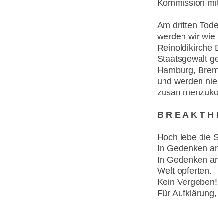
Kommission mit
Am dritten Tod
werden wir wie
Reinoldikirche
Staatsgewalt g
Hamburg, Brem
und werden nie
zusammenzuk
B R E A K T H 
Hoch lebe die S
In Gedenken an a
In Gedenken an 
Welt opferten.
Kein Vergeben!
Für Aufklärung,