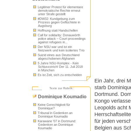
Legitimer Protest für elementare
demokratische Rechte erneut
unter Strafe gestellt
#DW32: Kundgebung zum
Prozess gegen Geflüchtete in
Augsburg
Hoffnung statt Handschellen
Call for solidarity: Donauwörth
police attack – Court proceedings
against refugees in...
Der NSU war und ist ein
Netzwerk und kein isoliertes Trio
Suizid eines aus Deutschland
abgeschobenen Afghanen
5 Jahre NSU-Komplex - Kein
Schlussstrich! Der 11. Juli 2018
in München
Es ist Zeit, sich zu entscheiden
Ein Jahr, drei
starb Dominiqu
Texte zur Rubrik:
Dortmund. Domi
Dominique Koumadio
Kongo verlasse
Keine Gerechtigkeit für
Leopolds acht 
Dominique?
Tribunal in Gedenken an
Herrschaftselit
Dominique Koumadio
für jeden vers
Karawane '07 in Dortmund:
Gedenken an Dominique
Belgien aus Sch
Koumadio