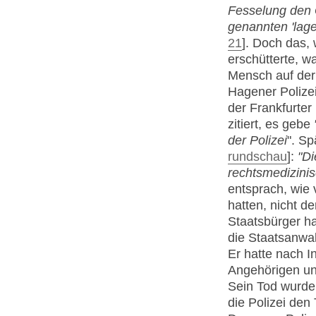
Fesselung den 
genannten 'lag
21
]. Doch das,
erschütterte, w
Mensch auf der
Hagener Polizei
der Frankfurte
zitiert, es gebe
der Polizei
". Sp
rundschau
]:
"D
rechtsmedizinis
entsprach, wie 
hatten, nicht d
Staatsbürger h
die Staatsanwalt
Er hatte nach I
Angehörigen und
Sein Tod wurde 
die Polizei de