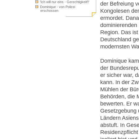
'Ich will nur eins - Gerechtigkeit!!'
der Befreiung v
Dominique - von Polizei
Kongolesen dem
erschossen
ermordet. Danac
dominierenden 
Region. Das is
Deutschland ge
modernsten Waf
Dominique kam a
der Bundesrepub
er sicher war, 
kann. In der Zw
Mühlen der Büro
Behörden, die M
bewerten. Er wa
Gesetzgebung u
Ländern Asiens,
abstuft. In Ges
Residenzpflicht