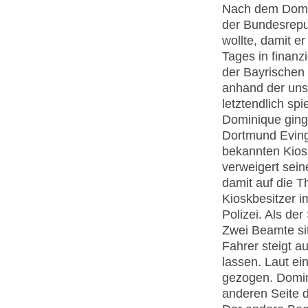
Nach dem Domini
der Bundesrepu
wollte, damit e
Tages in finanz
der Bayrischen
anhand der uns
letztendlich spi
Dominique ging
Dortmund Eving
bekannten Kiosk
verweigert sein
damit auf die T
Kioskbesitzer im
Polizei. Als der
Zwei Beamte si
Fahrer steigt a
lassen. Laut ei
gezogen. Domin
anderen Seite d