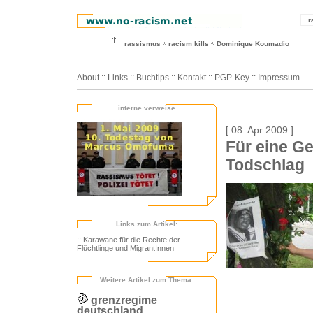
r
rassismus
racism kills
Dominique Koumadio
About
::
Links
::
Buchtips
::
Kontakt
::
PGP-Key
::
Impressum
interne verweise
[ 08. Apr 2009 ]
Für eine Ge
Todschlag
Links zum Artikel:
:: Karawane für die Rechte der
Flüchtlinge und MigrantInnen
Weitere Artikel zum Thema:
grenzregime
deutschland