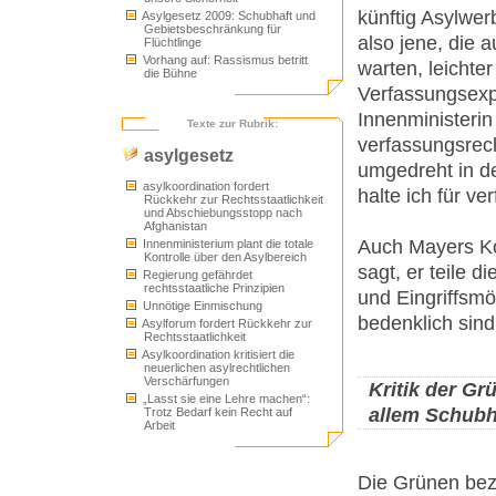
künftig Asylwer
Asylgesetz 2009: Schubhaft und
Gebietsbeschränkung für
also jene, die 
Flüchtlinge
Vorhang auf: Rassismus betritt
warten, leicht
die Bühne
Verfassungsexp
Innenministerin
Texte zur Rubrik:
verfassungsrech
asylgesetz
umgedreht in d
asylkoordination fordert
halte ich für ve
Rückkehr zur Rechtsstaatlichkeit
und Abschiebungsstopp nach
Afghanistan
Auch Mayers Ko
Innenministerium plant die totale
Kontrolle über den Asylbereich
sagt, er teile 
Regierung gefährdet
rechtsstaatliche Prinzipien
und Eingriffsmö
Unnötige Einmischung
bedenklich sind
Asylforum fordert Rückkehr zur
Rechtsstaatlichkeit
Asylkoordination kritisiert die
neuerlichen asylrechtlichen
Verschärfungen
Kritik der G
„Lasst sie eine Lehre machen“:
allem Schubh
Trotz Bedarf kein Recht auf
Arbeit
Die Grünen bez