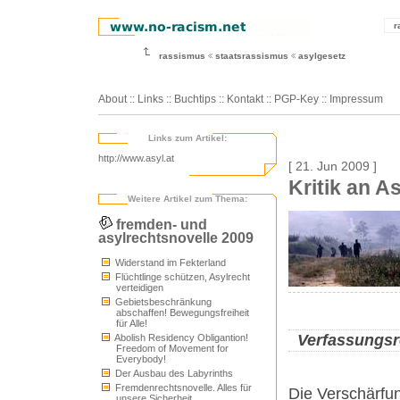
r
rassismus
staatsrassismus
asylgesetz
About
::
Links
::
Buchtips
::
Kontakt
::
PGP-Key
::
Impressum
Links zum Artikel:
http://www.asyl.at
[ 21. Jun 2009 ]
Kritik an A
Weitere Artikel zum Thema:
fremden- und
asylrechtsnovelle 2009
Widerstand im Fekterland
Flüchtlinge schützen, Asylrecht
verteidigen
Gebietsbeschränkung
abschaffen! Bewegungsfreiheit
für Alle!
Verfassungsr
Abolish Residency Obligantion!
Freedom of Movement for
Everybody!
Der Ausbau des Labyrinths
Fremdenrechtsnovelle. Alles für
Die Verschärfu
unsere Sicherheit