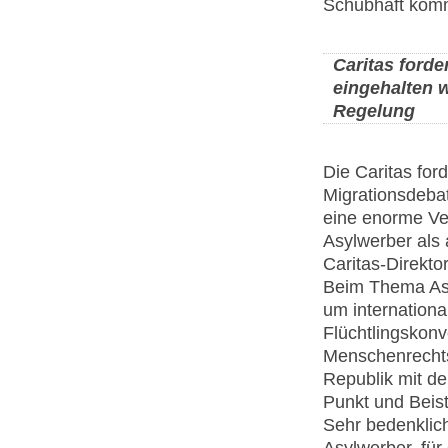
Schubhaft kom
Caritas forde
eingehalten w
Regelung
Die Caritas for
Migrationsdebat
eine enorme Ve
Asylwerber als 
Caritas-Direkto
Beim Thema Asy
um internationa
Flüchtlingskonv
Menschenrechts
Republik mit de
Punkt und Beist
Sehr bedenklich
Asylwerber, fü