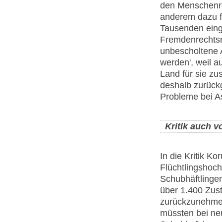
den Menschenre
anderem dazu f
Tausenden eing
Fremdenrechtsn
unbescholtene 
werden', weil 
Land für sie zu
deshalb zurück
Probleme bei As
Kritik auch 
In die Kritik 
Flüchtlingshoc
Schubhäftlinge
über 1.400 Zus
zurückzunehmen
müssten bei ne