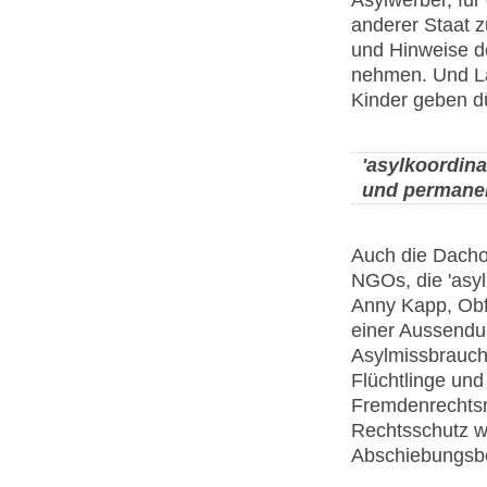
anderer Staat zu
und Hinweise d
nehmen. Und Lan
Kinder geben dü
'asylkoordina
und permanen
Auch die Dachor
NGOs, die 'asylk
Anny Kapp, Obfr
einer Aussendu
Asylmissbrauch 
Flüchtlinge und
Fremdenrechtsno
Rechtsschutz we
Abschiebungsb