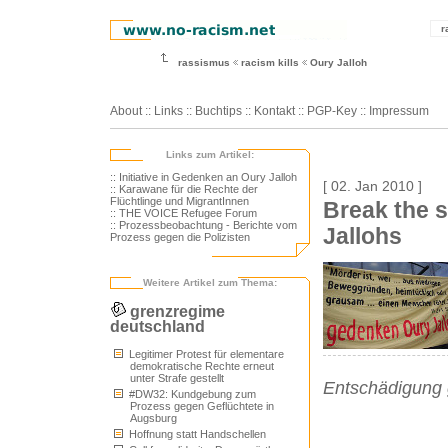
r
rassismus
racism kills
Oury Jalloh
About
::
Links
::
Buchtips
::
Kontakt
::
PGP-Key
::
Impressum
Links zum Artikel:
:: Initiative in Gedenken an Oury Jalloh
[ 02. Jan 2010 ]
:: Karawane für die Rechte der
Flüchtlinge und MigrantInnen
Break the 
:: THE VOICE Refugee Forum
:: Prozessbeobachtung - Berichte vom
Jallohs
Prozess gegen die Polizisten
Weitere Artikel zum Thema:
grenzregime
deutschland
Legitimer Protest für elementare
demokratische Rechte erneut
unter Strafe gestellt
Entschädigung 
#DW32: Kundgebung zum
Prozess gegen Geflüchtete in
Augsburg
Hoffnung statt Handschellen