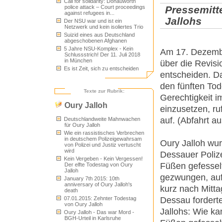
Call for solidarity: Donauwörth
Pressemitt
police attack – Court proceedings
against refugees in...
Jallohs
Der NSU war und ist ein
Netzwerk und kein isoliertes Trio
Suizid eines aus Deutschland
abgeschobenen Afghanen
5 Jahre NSU-Komplex - Kein
Am 17. Dezembe
Schlussstrich! Der 11. Juli 2018
in München
über die Revis
Es ist Zeit, sich zu entscheiden
entscheiden. Da
den fünften To
Texte zur Rubrik:
Gerechtigkeit i
Oury Jalloh
einzusetzen, r
auf. (Abfahrt a
Deutschlandweite Mahnwachen
für Oury Jalloh
Wie ein rassistisches Verbrechen
in deutschem Polizeigewahrsam
Oury Jalloh wu
von Polizei und Justiz vertuscht
wird
Dessauer Polize
Kein Vergeben - Kein Vergessen!
Füßen gefessel
Der elfte Todestag von Oury
Jalloh
gezwungen, auf 
January 7th 2015: 10th
anniversary of Oury Jalloh's
kurz nach Mitta
death
07.01.2015: Zehnter Todestag
Dessau fordert
von Oury Jalloh
Jallohs: Wie ka
Oury Jalloh - Das war Mord -
BGH-Urteil in Karlsruhe