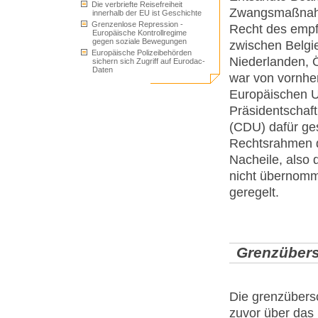
Die verbriefte Reisefreiheit
Zwangsmaßnahme
innerhalb der EU ist Geschichte
Grenzenlose Repression -
Recht des emp
Europäische Kontrollregime
gegen soziale Bewegungen
zwischen Belgi
Europäische Polizeibehörden
Niederlanden, 
sichern sich Zugriff auf Eurodac-
Daten
war von vornher
Europäischen U
Präsidentschaf
(CDU) dafür ges
Rechtsrahmen d
Nacheile, also 
nicht übernom
geregelt.
Grenzübers
Die grenzübers
zuvor über da