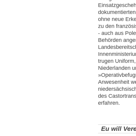
Einsatzgeschehe
dokumentierten 
ohne neue Erke
zu den französi
- auch aus Pol
Behörden ange
Landesbereitscha
Innenministeri
trugen Uniform,
Niederlanden un
»Operativbefug
Anwesenheit we
niedersächsisc
des Castortran
erfahren.
Eu will Ver