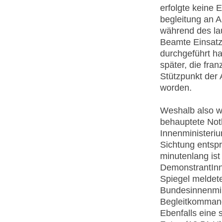
erfolgte keine 
begleitung an A
während des la
Beamte Einsatz
durchgeführt h
später, die fra
Stützpunkt der 
worden.
Weshalb also w
behauptete Not
Innenministeriu
Sichtung entspr
minutenlang is
DemonstrantInn
Spiegel meldete
Bundesinnenmin
Begleitkommand
Ebenfalls eine 