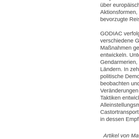
über europäis
Aktionsformen, 
bevorzugte Reis
GODIAC verfolgt
verschiedene G
Maßnahmen geg
entwickeln. Unt
Gendarmerien, 
Ländern. In zeh
politische Demo
beobachten und 
Veränderungen v
Taktiken entwic
Alleinstellung
Castortranspo
in dessen Empf
Artikel von Ma