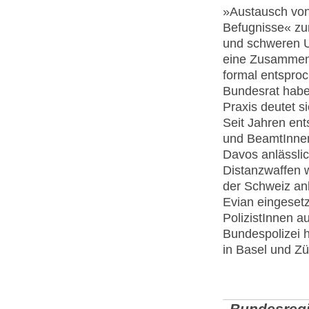
»Austausch von
Befugnisse« zur
und schweren Un
eine Zusammena
formal entsproc
Bundesrat haben
Praxis deutet 
Seit Jahren en
und BeamtInnen 
Davos anlässli
Distanzwaffen 
der Schweiz an
Evian eingesetz
PolizistInnen 
Bundespolizei 
in Basel und Zü
Bundesregi