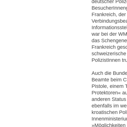
deutscher Poliz
BesucherInneng
Frankreich, de
Verbindungsbea
Informationsste
war bei der WM
das Schengene
Frankreich ges
schweizerische
PolizistInnen 
Auch die Bunde
Beamte beim Ca
Pistole, einem
Protektoren« au
anderen Status 
ebenfalls im w
kroatischen Po
Innenministeriu
»Möglichkeiten