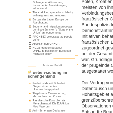
Polen, Kroatie
Schengener Abkommen,
Instrumente, Auswirkungen,
meisten von ih
Widerstand
Verbindungsbea
The shrinking space for solidarity
with migrants and refugees
französischer C
Europa der Lager, Europa der
Abschottung
Bundespolizist
Security and migration proposals
DemonstrantInn
dominate Juncker`s `State of the
Union` announcements
Initiativen beh
FRONTEX celebrates as people
suffer
französischen 
Appell an den UNHCR
zugeordnet gew
NGOs concerned about
UNHCRs position on European
bei der Gesamte
migration policy
war. Grundlage
der prügelnde 
Texte zur Rubrik:
ausgestattet w
ueberwachung im
schengenland
Der Vertrag von
Freiheit stirbt mit Sicherheit!
Gegen ein erneutes
Datentausch und
Überwachungspaket!
Hoheitsgebiet a
'Illegalisierte Einwanderung,
Verbrechen und Krisen'
grenzüberschrei
Rassistische Kontrollen als
Menschenjagd: Die EU Aktion
Observationen 
Mos Maiorum!
Anti - Schengen Declaration
Entsandte Beam