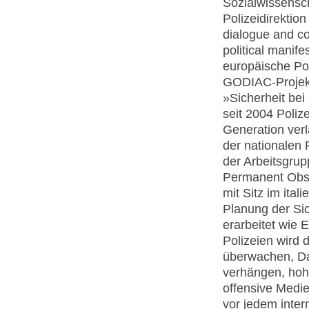
Sozialwissensch
Polizeidirektio
dialogue and co
political mani
europäische Pol
GODIAC-Projek
»Sicherheit be
seit 2004 Poliz
Generation ver
der nationalen 
der Arbeitsgrup
Permanent Obse
mit Sitz im ita
Planung der Sic
erarbeitet wie
Polizeien wird 
überwachen, Da
verhängen, hoh
offensive Medie
vor jedem inter