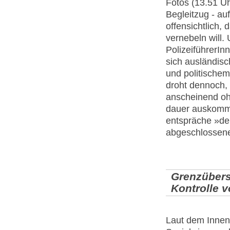
Fotos (13.51 Uh
Begleitzug - au
offensichtlich,
vernebeln will.
PolizeiführerIn
sich ausländisc
und politischem
droht dennoch, 
anscheinend ohn
dauer auskommt
entspräche »dem
abgeschlossene
Grenzübers
Kontrolle 
Laut dem Innen