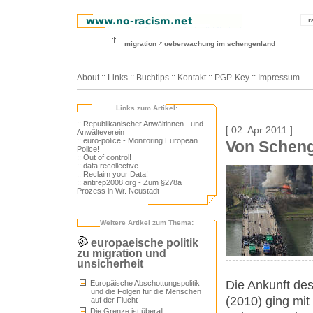
r
migration
ueberwachung im schengenland
About
::
Links
::
Buchtips
::
Kontakt
::
PGP-Key
::
Impressum
Links zum Artikel:
:: Republikanischer Anwältinnen - und
[ 02. Apr 2011 ]
Anwälteverein
:: euro-police - Monitoring European
Von Scheng
Police!
:: Out of control!
:: data:recollective
:: Reclaim your Data!
:: antirep2008.org - Zum §278a
Prozess in Wr. Neustadt
Weitere Artikel zum Thema:
europaeische politik
zu migration und
unsicherheit
Die Ankunft des
Europäische Abschottungspolitik
und die Folgen für die Menschen
(2010) ging mit
auf der Flucht
Die Grenze ist überall.