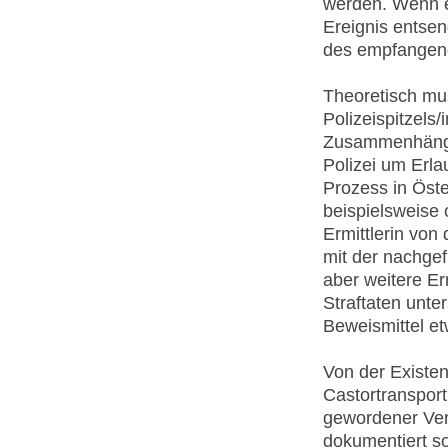
werden. Wenn e
Ereignis entse
des empfangen
Theoretisch mus
Polizeispitzels/
Zusammenhängen
Polizei um Erl
Prozess in Öst
beispielsweise 
Ermittlerin von
mit der nachge
aber weitere E
Straftaten unte
Beweismittel et
Von der Existen
Castortransport
gewordener Ver
dokumentiert s