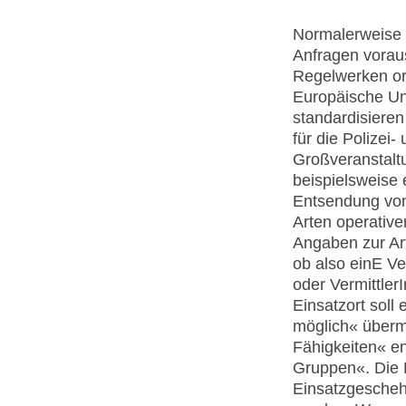
Normalerweise 
Anfragen vorau
Regelwerken ori
Europäische Un
standardisieren
für die Polizei
Großveranstaltu
beispielsweise 
Entsendung vo
Arten operative
Angaben zur Ar
ob also einE 
oder Vermittler
Einsatzort soll
möglich« übermi
Fähigkeiten« en
Gruppen«. Die B
Einsatzgescheh