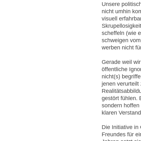
Unsere politisc
nicht umhin ko
visuell erfahrb
Skrupellosigkei
scheffeln (wie
schweigen vom M
werben nicht fü
Gerade weil wir 
öffentliche Igno
nicht(s) begrif
jenen verurtei
Realitätsabbild
gestört fühlen.
sondern hoffen
klaren Verstand
Die Initiative 
Freundes für ei