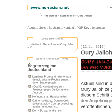
r
rassismus
racism kills
Oury Jalloh
About
::
Links
::
Buchtips
::
Kontakt
::
PGP-Key
::
Impressum
Links zum Artikel:
:: Initiative in Gedenken an Oury Jalloh
[ 12. Jan 2012 ]
e.V.
Oury Jalloh
Weitere Artikel zum Thema:
grenzregime
deutschland
Legitimer Protest für elementare
demokratische Rechte erneut
Aktuell sind in
unter Strafe gestellt
#DW32: Kundgebung zum
Oury Jalloh zei
Prozess gegen Geflüchtete in
Augsburg
diesem Schritt
Hoffnung statt Handschellen
den Angehörige
Call for solidarity: Donauwörth
police attack – Court proceedings
veröffentlichen
against refugees in...
Der NSU war und ist ein