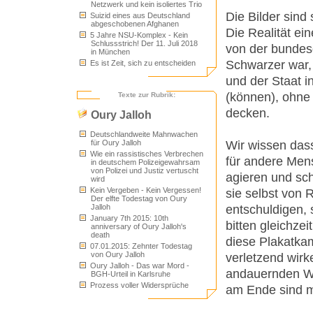
Netzwerk und kein isoliertes Trio
Die Bilder sind 
Suizid eines aus Deutschland
abgeschobenen Afghanen
Die Realität e
5 Jahre NSU-Komplex - Kein
Schlussstrich! Der 11. Juli 2018
von der bundesd
in München
Schwarzer war, 
Es ist Zeit, sich zu entscheiden
und der Staat 
(können), ohne
Texte zur Rubrik:
decken.
Oury Jalloh
Deutschlandweite Mahnwachen
Wir wissen dass
für Oury Jalloh
Wie ein rassistisches Verbrechen
für andere Men
in deutschem Polizeigewahrsam
von Polizei und Justiz vertuscht
agieren und sch
wird
Kein Vergeben - Kein Vergessen!
sie selbst von 
Der elfte Todestag von Oury
entschuldigen, 
Jalloh
January 7th 2015: 10th
bitten gleichze
anniversary of Oury Jalloh's
death
diese Plakatka
07.01.2015: Zehnter Todestag
von Oury Jalloh
verletzend wirk
Oury Jalloh - Das war Mord -
andauernden Wi
BGH-Urteil in Karlsruhe
Prozess voller Widersprüche
am Ende sind m