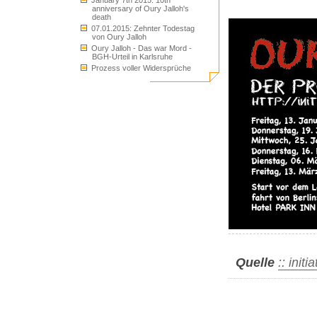
January 7th 2015: 10th
anniversary of Oury Jalloh's
death
07.01.2015: Zehnter Todestag
von Oury Jalloh
Oury Jalloh - Das war Mord -
BGH-Urteil in Karlsruhe
Prozess voller Widersprüche
Quelle
:: init