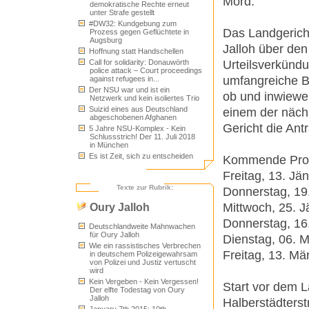
Mord.
demokratische Rechte erneut
unter Strafe gestellt
#DW32: Kundgebung zum
Das Landgerich
Prozess gegen Geflüchtete in
Augsburg
Jalloh über den
Hoffnung statt Handschellen
Urteilsverkündu
Call for solidarity: Donauwörth
police attack – Court proceedings
umfangreiche B
against refugees in...
Der NSU war und ist ein
ob und inwiewei
Netzwerk und kein isoliertes Trio
Suizid eines aus Deutschland
einem der nächs
abgeschobenen Afghanen
Gericht die Ant
5 Jahre NSU-Komplex - Kein
Schlussstrich! Der 11. Juli 2018
in München
Es ist Zeit, sich zu entscheiden
Kommende Proz
Freitag, 13. Jä
Texte zur Rubrik:
Donnerstag, 19
Mittwoch, 25. J
Oury Jalloh
Donnerstag, 16
Deutschlandweite Mahnwachen
für Oury Jalloh
Dienstag, 06. 
Wie ein rassistisches Verbrechen
Freitag, 13. Mä
in deutschem Polizeigewahrsam
von Polizei und Justiz vertuscht
wird
Kein Vergeben - Kein Vergessen!
Start vor dem 
Der elfte Todestag von Oury
Jalloh
Halberstädterst