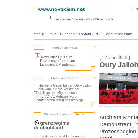
r
rassismus
racism kills
Oury Jalloh
About
::
Links
::
Buchtips
::
Kontakt
::
PGP-Key
::
Impressum
medien zum text
Newsletter Nr. 3 zum
[ 12. Jan 2012 ]
Revisionsverfahren am
Oury Jalloh
Landgericht Magdeburg
Links zum Artikel:
:: Initiative in Gedenken an Oury Jalloh
:: Karawane für die Rechte der
Flüchtlinge und MigrantInnen
:: THE VOICE Refugee Forum
:: planet.antira.info (Pressespiegel)
Weitere Artikel zum Thema:
Auch am Montag
grenzregime
Demonstrant_in
deutschland
Prozessbeginn f
Legitimer Protest für elementare