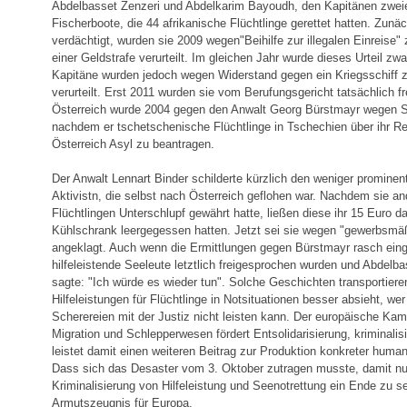
Abdelbasset Zenzeri und Abdelkarim Bayoudh, den Kapitänen zweie
Fischerboote, die 44 afrikanische Flüchtlinge gerettet hatten. Zunä
verdächtigt, wurden sie 2009 wegen"Beihilfe zur illegalen Einreise" 
einer Geldstrafe verurteilt. Im gleichen Jahr wurde dieses Urteil zw
Kapitäne wurden jedoch wegen Widerstand gegen ein Kriegsschiff z
verurteilt. Erst 2011 wurden sie vom Berufungsgericht tatsächlich f
Österreich wurde 2004 gegen den Anwalt Georg Bürstmayr wegen Sch
nachdem er tschetschenische Flüchtlinge in Tschechien über ihr Rec
Österreich Asyl zu beantragen.
Der Anwalt Lennart Binder schilderte kürzlich den weniger prominent
Aktivistn, die selbst nach Österreich geflohen war. Nachdem sie a
Flüchtlingen Unterschlupf gewährt hatte, ließen diese ihr 15 Euro da,
Kühlschrank leergegessen hatten. Jetzt sei sie wegen "gewerbsmäß
angeklagt. Auch wenn die Ermittlungen gegen Bürstmayr rasch eing
hilfeleistende Seeleute letztlich freigesprochen wurden und Abdelba
sagte: "Ich würde es wieder tun". Solche Geschichten transportiere
Hilfeleistungen für Flüchtlinge in Notsituationen besser absieht, wer
Scherereien mit der Justiz nicht leisten kann. Der europäische Kam
Migration und Schlepperwesen fördert Entsolidarisierung, kriminalisi
leistet damit einen weiteren Beitrag zur Produktion konkreter human
Dass sich das Desaster vom 3. Oktober zutragen musste, damit nu
Kriminalisierung von Hilfeleistung und Seenotrettung ein Ende zu se
Armutszeugnis für Europa.