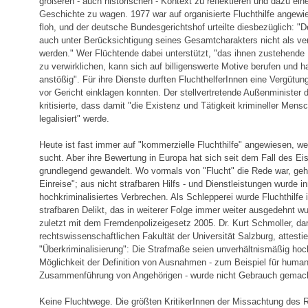
größeren - auch historischen - Kontext zu reflektieren und dazu ein
Geschichte zu wagen. 1977 war auf organisierte Fluchthilfe angew
floh, und der deutsche Bundesgerichtshof urteilte diesbezüglich: "D
auch unter Berücksichtigung seines Gesamtcharakters nicht als ver
werden." Wer Flüchtende dabei unterstützt, "das ihnen zustehende 
zu verwirklichen, kann sich auf billigenswerte Motive berufen und han
anstößig". Für ihre Dienste durften FluchthelferInnen eine Vergütun
vor Gericht einklagen konnten. Der stellvertretende Außenminister d
kritisierte, dass damit "die Existenz und Tätigkeit krimineller Men
legalisiert" werde.
Heute ist fast immer auf "kommerzielle Fluchthilfe" angewiesen, w
sucht. Aber ihre Bewertung in Europa hat sich seit dem Fall des E
grundlegend gewandelt. Wo vormals von "Flucht" die Rede war, geht 
Einreise"; aus nicht strafbaren Hilfs - und Dienstleistungen wurde i
hochkriminalisiertes Verbrechen. Als Schlepperei wurde Fluchthilfe
strafbaren Delikt, das in weiterer Folge immer weiter ausgedehnt wu
zuletzt mit dem Fremdenpolizeigesetz 2005. Dr. Kurt Schmoller, d
rechtswissenschaftlichen Fakultät der Universität Salzburg, attestie
"Überkriminalisierung": Die Strafmaße seien unverhältnismäßig hoc
Möglichkeit der Definition von Ausnahmen - zum Beispiel für humani
Zusammenführung von Angehörigen - wurde nicht Gebrauch gemac
Keine Fluchtwege. Die größten KritikerInnen der Missachtung des R