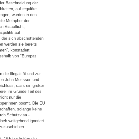
der Beschneidung der
hkeiten, auf reguläre
ragen, wurden in den
ete Metapher der
n Visapflicht,
politik auf
n der sich abschottenden
en werden sie bereits
en", konstatiert
deshalb von "Europas
 die Illegalität und zur
men John Morisson und
Schluss, dass ein großer
rei im Grunde Teil des
icht nur die
epperInnen boomt. Die EU
schaffen, solange keine
rch Schutzvisa -
ch weitgehend ignoriert.
 zuzuschieben.
. Oktober ließen die