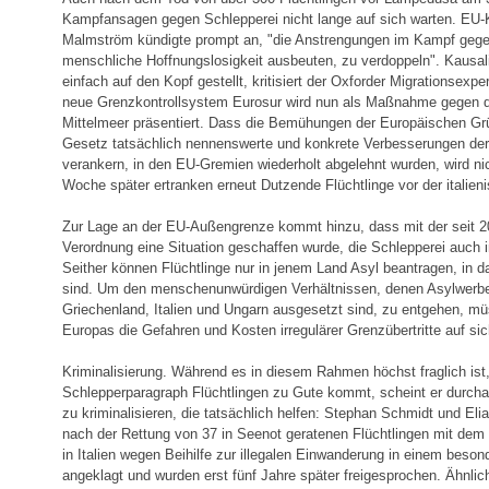
Kampfansagen gegen Schlepperei nicht lange auf sich warten. EU-
Malmström kündigte prompt an, "die Anstrengungen im Kampf gege
menschliche Hoffnungslosigkeit ausbeuten, zu verdoppeln". Kausal
einfach auf den Kopf gestellt, kritisiert der Oxforder Migrationsexp
neue Grenzkontrollsystem Eurosur wird nun als Maßnahme gegen 
Mittelmeer präsentiert. Dass die Bemühungen der Europäischen G
Gesetz tatsächlich nennenswerte und konkrete Verbesserungen der
verankern, in den EU-Gremien wiederholt abgelehnt wurden, wird ni
Woche später ertranken erneut Dutzende Flüchtlinge vor der italien
Zur Lage an der EU-Außengrenze kommt hinzu, dass mit der seit 200
Verordnung eine Situation geschaffen wurde, die Schlepperei auch i
Seither können Flüchtlinge nur in jenem Land Asyl beantragen, in da
sind. Um den menschenunwürdigen Verhältnissen, denen Asylwerbe
Griechenland, Italien und Ungarn ausgesetzt sind, zu entgehen, mü
Europas die Gefahren und Kosten irregulärer Grenzübertritte auf s
Kriminalisierung. Während es in diesem Rahmen höchst fraglich ist
Schlepperparagraph Flüchtlingen zu Gute kommt, scheint er durcha
zu kriminalisieren, die tatsächlich helfen: Stephan Schmidt und Eli
nach der Rettung von 37 in Seenot geratenen Flüchtlingen mit dem
in Italien wegen Beihilfe zur illegalen Einwanderung in einem beson
angeklagt und wurden erst fünf Jahre später freigesprochen. Ähnlic