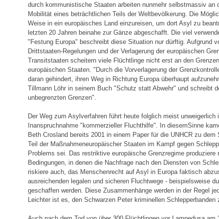
durch kommunistische Staaten arbeiten nunmehr selbstmassiv an 
Mobilität eines beträchtlichen Teils der Weltbevölkerung. Die Möglic
Weise in ein europäisches Land einzureisen, um dort Asyl zu beant
letzten 20 Jahren beinahe zur Gänze abgeschafft. Die viel verwend
"Festung Europa" beschreibt diese Situation nur dürftig. Aufgrund vo
Drittstaaten-Regelungen und der Verlagerung der europäischen Grenz
Transitstaaten scheitern viele Flüchtlinge nicht erst an den Grenze
europäischen Staaten. "Durch die Vorverlagerung der Grenzkontroll
daran gehindert, ihren Weg in Richtung Europa überhaupt aufzunehm
Tillmann Löhr in seinem Buch "Schutz statt Abwehr" und schreibt 
unbegrenzten Grenzen".
Der Weg zum Asylverfahren führt heute folglich meist unweigerlich in
Inanspruchnahme "kommerzieller Fluchthilfe". In diesemSinne ka
Beth Crosland bereits 2001 in einem Paper für die UNHCR zu dem 
Teil der Maßnahmeneuropäischer Staaten im Kampf gegen Schleppe
Problems sei. Das restriktive europäische Grenzregime produziere n
Bedingungen, in denen die Nachfrage nach den Diensten von Schl
riskiere auch, das Menschenrecht auf Asyl in Europa faktisch abzu
ausreichenden legalen und sicheren Fluchtwege - beispielsweise du
geschaffen werden. Diese Zusammenhänge werden in der Regel jedo
Leichter ist es, den Schwarzen Peter kriminellen Schlepperbanden
Auch nach dem Tod von über 300 Flüchtlingen vor Lampedusa am 3