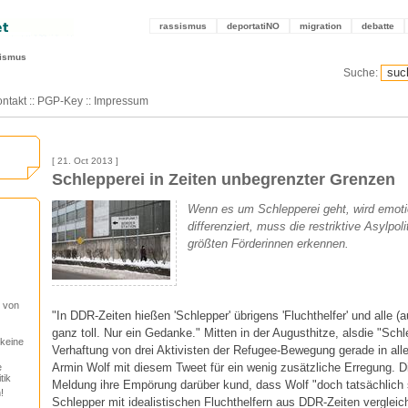
rassismus
deportatiNO
migration
debatte
sismus
Suche:
ntakt
::
PGP-Key
::
Impressum
[ 21. Oct 2013 ]
Schlepperei in Zeiten unbegrenzter Grenzen
Wenn es um Schlepperei geht, wird emotio
differenziert, muss die restriktive Asylpoli
größten Förderinnen erkennen.
 von
"In DDR-Zeiten hießen 'Schlepper' übrigens 'Fluchthelfer' und alle 
ganz toll. Nur ein Gedanke." Mitten in der Augusthitze, alsdie "Sch
keine
Verhaftung von drei Aktivisten der Refugee-Bewegung gerade in all
Armin Wolf mit diesem Tweet für ein wenig zusätzliche Erregung. D
e
tik
Meldung ihre Empörung darüber kund, dass Wolf "doch tatsächlich 
!
Schlepper mit idealistischen Fluchthelfern aus DDR-Zeiten vergleic