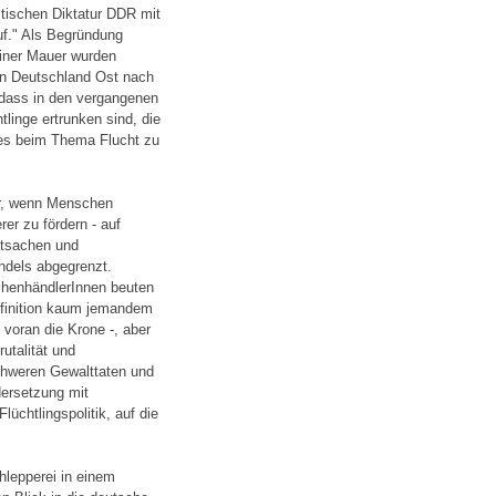
stischen Diktatur DDR mit
uf." Als Begründung
rliner Mauer wurden
on Deutschland Ost nach
 dass in den vergangenen
linge ertrunken sind, die
 es beim Thema Flucht zu
or, wenn Menschen
rer zu fördern - auf
atsachen und
ndels abgegrenzt.
chenhändlerInnen beuten
Definition kaum jemandem
 voran die Krone -, aber
utalität und
 schweren Gewalttaten und
dersetzung mit
üchtlingspolitik, auf die
hlepperei in einem