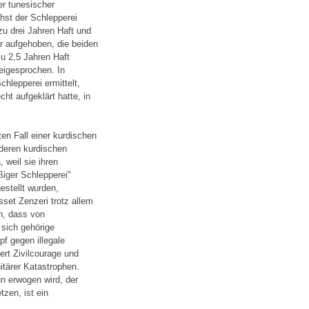
r tunesischer
chst der Schlepperei
zu drei Jahren Haft und
ar aufgehoben, die beiden
u 2,5 Jahren Haft
reigesprochen. In
lepperei ermittelt,
ht aufgeklärt hatte, in
en Fall einer kurdischen
nderen kurdischen
 weil sie ihren
iger Schlepperei"
estellt wurden,
sset Zenzeri trotz allem
n, dass von
 sich gehörige
pf gegen illegale
ert Zivilcourage und
itärer Katastrophen.
n erwogen wird, der
tzen, ist ein