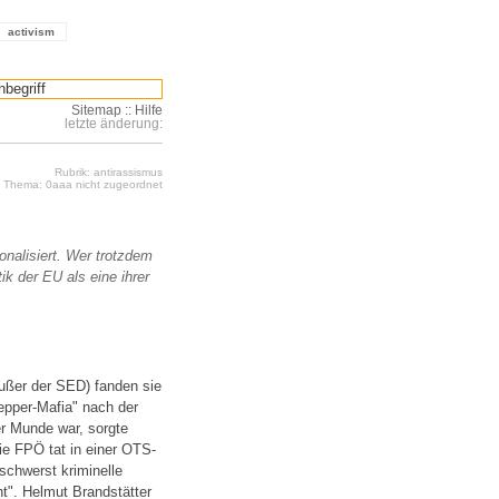
activism
Sitemap
::
Hilfe
letzte änderung:
Rubrik: antirassismus
Thema: 0aaa nicht zugeordnet
nalisiert. Wer trotzdem
tik der EU als eine ihrer
(außer der SED) fanden sie
lepper-Mafia" nach der
er Munde war, sorgte
ie FPÖ tat in einer OTS-
schwerst kriminelle
ht". Helmut Brandstätter