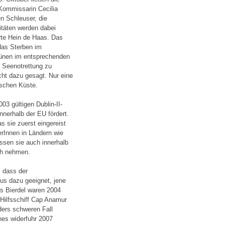
Kommissarin Cecilia
n Schleuser, die
itäten werden dabei
erte Hein de Haas. Das
das Sterben im
rünen im entsprechenden
 Seenotrettung zu
cht dazu gesagt. Nur eine
ischen Küste.
3 gültigen Dublin-II-
nnerhalb der EU fördert.
s sie zuerst eingereist
rInnen in Ländern wie
ssen sie auch innerhalb
ich nehmen.
, dass der
us dazu geeignet, jene
as Bierdel waren 2004
 Hilfsschiff Cap Anamur
ders schweren Fall
hes widerfuhr 2007