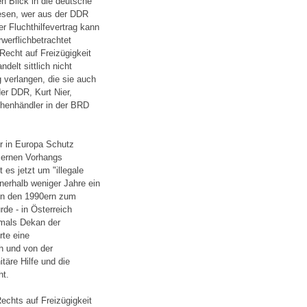
en Blick in die deutsche
iesen, wer aus der DDR
er Fluchthilfevertrag kann
werflichbetrachtet
Recht auf Freizügigkeit
delt sittlich nicht
g verlangen, die sie auch
er DDR, Kurt Nier,
schenhändler in der BRD
er in Europa Schutz
isernen Vorhangs
es jetzt um "illegale
nnerhalb weniger Jahre ein
 in den 1990ern zum
rde - in Österreich
amals Dekan der
rte eine
h und von der
täre Hilfe und die
ht.
echts auf Freizügigkeit