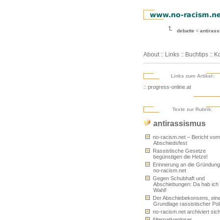
debatte
antiras
About
::
Links
::
Buchtips
::
Ko
Links zum Artikel:
:: progress-online.at
Texte zur Rubrik:
antirassismus
no-racism.net – Bericht vom
Abschiedsfest
Rassistische Gesetze
begünstigen die Hetze!
Erinnerung an die Gründung
no-racism.net
Gegen Schubhaft und
Abschiebungen: Da hab ich 
Wahl!
Der Abschiebekonsens, ein
Grundlage rassistischer Poli
no-racism.net archiviert sich
Alternativenloser