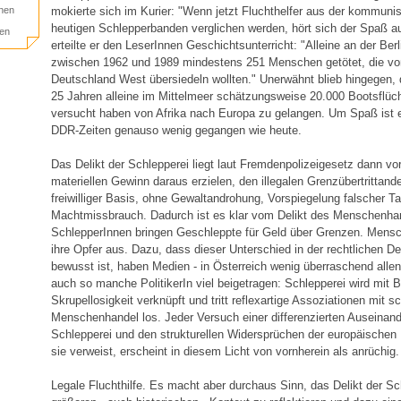
mokierte sich im Kurier: "Wenn jetzt Fluchthelfer aus der kommuni
nen
heutigen Schlepperbanden verglichen werden, hört sich der Spaß a
gen
erteilte er den LeserInnen Geschichtsunterricht: "Alleine an der Be
zwischen 1962 und 1989 mindestens 251 Menschen getötet, die v
Deutschland West übersiedeln wollten." Unerwähnt blieb hingegen,
25 Jahren alleine im Mittelmeer schätzungsweise 20.000 Bootsflücht
versucht haben von Afrika nach Europa zu gelangen. Um Spaß ist
DDR-Zeiten genauso wenig gegangen wie heute.
Das Delikt der Schlepperei liegt laut Fremdenpolizeigesetz dann v
materiellen Gewinn daraus erzielen, den illegalen Grenzübertrittande
freiwilliger Basis, ohne Gewaltandrohung, Vorspiegelung falscher T
Machtmissbrauch. Dadurch ist es klar vom Delikt des Menschenha
SchlepperInnen bringen Geschleppte für Geld über Grenzen. Mens
ihre Opfer aus. Dazu, dass dieser Unterschied in der rechtlichen 
bewusst ist, haben Medien - in Österreich wenig überraschend allen
auch so manche PolitikerIn viel beigetragen: Schlepperei wird mit Br
Skrupellosigkeit verknüpft und tritt reflexartige Assoziationen mit
Menschenhandel los. Jeder Versuch einer differenzierten Auseinan
Schlepperei und den strukturellen Widersprüchen der europäischen Fl
sie verweist, erscheint in diesem Licht von vornherein als anrüchig.
Legale Fluchthilfe. Es macht aber durchaus Sinn, das Delikt der Sc