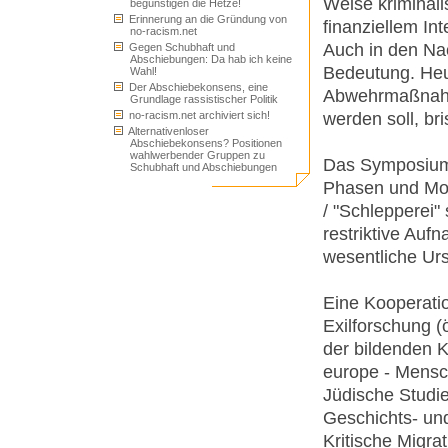
Weise kriminali
begünstigen die Hetze!
Erinnerung an die Gründung von
finanziellem In
no-racism.net
Auch in den Nac
Gegen Schubhaft und
Abschiebungen: Da hab ich keine
Bedeutung. Heu
Wahl!
Der Abschiebekonsens, eine
Abwehrmaßnahme
Grundlage rassistischer Politik
werden soll, bri
no-racism.net archiviert sich!
Alternativenloser
Abschiebekonsens? Positionen
wahlwerbender Gruppen zu
Das Symposium 
Schubhaft und Abschiebungen
Phasen und Moti
/ "Schlepperei"
restriktive Aufn
wesentliche Urs
Eine Kooperatio
Exilforschung (
der bildenden K
europe - Mensc
Jüdische Studie
Geschichts- und
Kritische Migrat