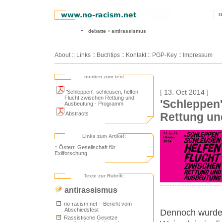
r
debatte
antirassismus
About
::
Links
::
Buchtips
::
Kontakt
::
PGP-Key
::
Impressum
medien zum text
'Schleppen', schleusen, helfen.
[ 13. Oct 2014 ]
Flucht zwischen Rettung und
'Schleppen'
Ausbeutung - Programm
Abstracts
Rettung u
Links zum Artikel:
:: Österr. Gesellschaft für
Exilforschung
Texte zur Rubrik:
antirassismus
no-racism.net – Bericht vom
Abschiedsfest
Dennoch wurden 
Rassistische Gesetze