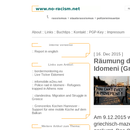
r
rassismus
staatsrassismus
polizeieinsaetze
About
::
Links
::
Buchtips
::
Kontakt
::
PGP-Key
::
Impressum
interne verweise
:: Report in english
[ 16. Dec 2015 ]
Räumung de
Links zum Artikel:
Idomeni (G
:: bordermonitoring.eu
:: Live Ticker Eidomeni
:: infomobile.w2eu.net
:: Police raid in Idomeni - Refugees
trapped in Athens now
:: clandestina. Migration and Struggle in
Greece
:: Grenzenlos Kochen Hannover -
Support für eine mobile Küche auf dem
Balkan
Am 9.12.2015 w
griechisch-maz
Weitere Artikel zum Thema: