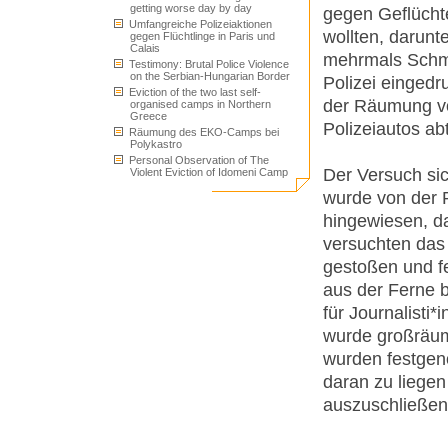
getting worse day by day
gegen Geflüchtet
Umfangreiche Polizeiaktionen
wollten, darun
gegen Flüchtlinge in Paris und
Calais
mehrmals Schme
Testimony: Brutal Police Violence
on the Serbian-Hungarian Border
Polizei einged
Eviction of the two last self-
der Räumung vo
organised camps in Northern
Greece
Polizeiautos abt
Räumung des EKO-Camps bei
Polykastro
Personal Observation of The
Der Versuch si
Violent Eviction of Idomeni Camp
wurde von der 
hingewiesen, da
versuchten das 
gestoßen und f
aus der Ferne 
für Journalisti
wurde großräum
wurden festgen
daran zu liegen 
auszuschließen