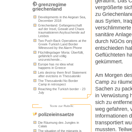
geräumt. Das C
grenzregime
vergrößerte sic
griechenland
zu Griechenlan
Developments in the Aegean Sea,
aus Syrien, Ira
December 2018
Griechenland: Gefangenschaft
verschlimmerte
auf der Insel, Gewalt und Chaos
traumatisieren Asylsuchende auf
sanitäre Anlag
Lesbos
durch NGOs orga
Two Push-Back Operations at the
Greek-Turkish Land Border
entschieden ha
Witnessed by the Alarm Phone
Flüchtlingslager Moria: Überfüllt,
Geflüchteten h
gefährlich und völlig
unzureichende...
gekümmert.
Europe has no idea what
happens in Greece
Lets destroy them first! Statement
Am Morgen des 
after evictions in Thessaloniki
Camp zu räumen
The Thessaloniki No Border
Camp in retrospect
Sachen zu pack
Reaching the Turkish border - 23
July
in Verwüstung h
sich zu entfern
Texte zur Rubrik:
weg gefahren, v
polizeieinsaetze
Informationen 
transportiert w
Die Räumung des Jungles in
Calais
mussten. Teilwe
The situation of the migrants is