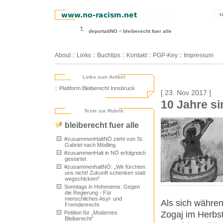
r
deportatiNO
bleiberecht fuer alle
About
::
Links
::
Buchtips
::
Kontakt
::
PGP-Key
::
Impressum
Links zum Artikel:
:: Plattform Bleiberecht Innsbruck
[ 23. Nov 2017 ]
10 Jahre si
Texte zur Rubrik:
bleiberecht fuer alle
#zusammenHaltNÖ zieht von St.
Gabriel nach Mödling
#zusammenHalt in NÖ erfolgreich
gestartet
#zusammenhaltNÖ: „Wir fürchten
uns nicht! Zukunft schenken statt
wegschicken!“
Sonntags in Hohenems: Gegen
die Regierung - Für
menschliches Asyl- und
Als sich währen
Fremdenrecht
Zogaj im Herbst
Petition für „Modernes
Bleiberecht“