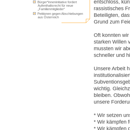
entschloss, kün
Bürger*inneninitiative fordert
Aufenthaltsrecht für neue
rassistisches 
„Familienmitglieder“
Petitionen gegen Abschiebungen
Beteiligten, da
aus Österreich
Grund zum Feie
Oft konnten wi
starken Willen 
mussten wir abe
schneller und hi
Unsere Arbeit h
institutionalisi
Subventionsgeb
wichtig. Gleich
bleiben. Obwohl
unsere Forderu
* Wir setzen un
* Wir kämpfen f
* Wir kämpfen 