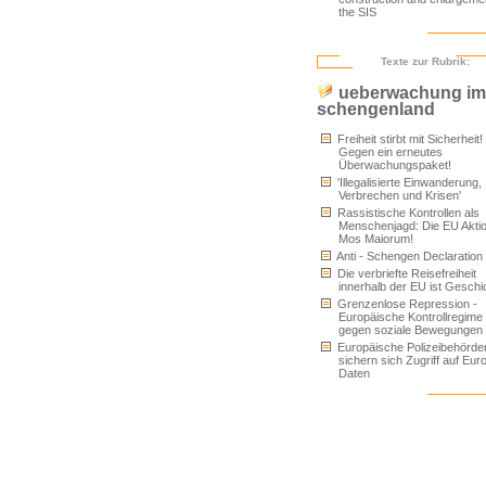
the SIS
Texte zur Rubrik:
ueberwachung im
schengenland
Freiheit stirbt mit Sicherheit!
Gegen ein erneutes
Überwachungspaket!
'Illegalisierte Einwanderung,
Verbrechen und Krisen'
Rassistische Kontrollen als
Menschenjagd: Die EU Akti
Mos Maiorum!
Anti - Schengen Declaration
Die verbriefte Reisefreiheit
innerhalb der EU ist Geschi
Grenzenlose Repression -
Europäische Kontrollregime
gegen soziale Bewegungen
Europäische Polizeibehörde
sichern sich Zugriff auf Eur
Daten