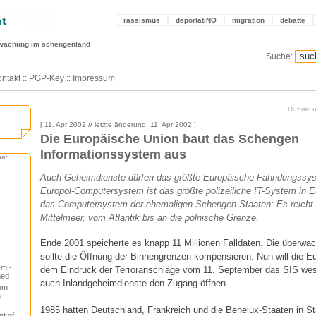
rassismus
deportatiNO
migration
debatte
wachung im schengenland
Suche:
ntakt
::
PGP-Key
::
Impressum
Rubrik:
[ 11. Apr 2002 // letzte änderung: 11. Apr 2002 ]
Die Europäische Union baut das Schengen
Informationssystem aus
ma:
Auch Geheimdienste dürfen das größte Europäische Fahndungssys
Europol-Computersystem ist das größte polizeiliche IT-System in 
das Computersystem der ehemaligen Schengen-Staaten: Es reicht 
Mittelmeer, vom Atlantik bis an die polnische Grenze.
Ende 2001 speicherte es knapp 11 Millionen Falldaten. Die überwa
sollte die Öffnung der Binnengrenzen kompensieren. Nun will die E
em -
dem Eindruck der Terroranschläge vom 11. September das SIS wese
ned
auch Inlandgeheimdienste den Zugang öffnen.
em
n
1985 hatten Deutschland, Frankreich und die Benelux-Staaten in S
t of