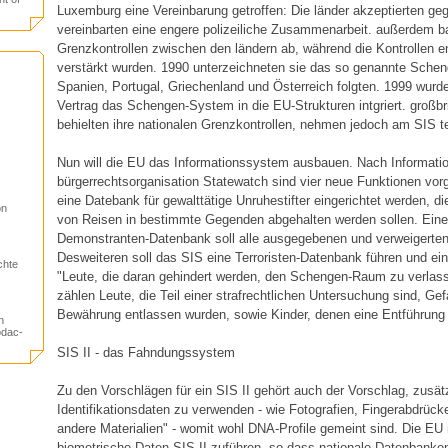
Luxemburg eine Vereinbarung getroffen: Die länder akzeptierten ge
vereinbarten eine engere polizeiliche Zusammenarbeit. außerdem ba
Grenzkontrollen zwischen den ländern ab, während die Kontrollen 
verstärkt wurden. 1990 unterzeichneten sie das so genannte Sche
Spanien, Portugal, Griechenland und Österreich folgten. 1999 wur
Vertrag das Schengen-System in die EU-Strukturen intgriert. großbri
behielten ihre nationalen Grenzkontrollen, nehmen jedoch am SIS te
Nun will die EU das Informationssystem ausbauen. Nach Informatio
bürgerrechtsorganisation Statewatch sind vier neue Funktionen vor
eine Datebank für gewalttätige Unruhestifter eingerichtet werden, d
on
von Reisen in bestimmte Gegenden abgehalten werden sollen. Ein
Demonstranten-Datenbank soll alle ausgegebenen und verweigerten
Desweiteren soll das SIS eine Terroristen-Datenbank führen und ein
chte
"Leute, die daran gehindert werden, den Schengen-Raum zu verlass
zählen Leute, die Teil einer strafrechtlichen Untersuchung sind, Ge
Bewährung entlassen wurden, sowie Kinder, denen eine Entführung 
n
odac-
SIS II - das Fahndungssystem
Zu den Vorschlägen für ein SIS II gehört auch der Vorschlag, zusät
Identifikationsdaten zu verwenden - wie Fotografien, Fingerabdrüc
andere Materialien" - womit wohl DNA-Profile gemeint sind. Die E
biometrische Daten SIS II zuführen, so dass nationale Datenbanke