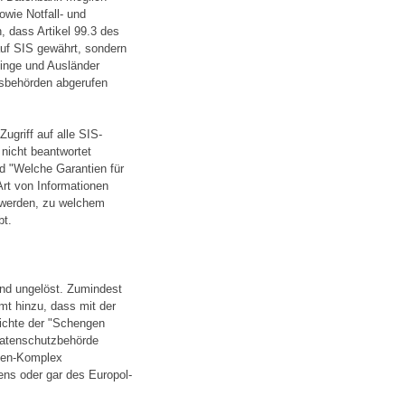
owie Notfall- und
, dass Artikel 99.3 des
f SIS gewährt, sondern
linge und Ausländer
gsbehörden abgerufen
ugriff auf alle SIS-
nicht beantwortet
d "Welche Garantien für
rt von Informationen
n werden, zu welchem
bt.
end ungelöst. Zumindest
mt hinzu, dass mit der
richte der "Schengen
 Datenschutzbehörde
ngen-Komplex
ns oder gar des Europol-