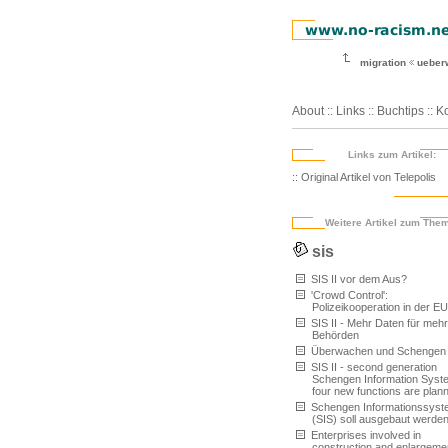
migration
ueber
About
::
Links
::
Buchtips
::
Ko
Links zum Artikel:
:: Original Artikel von Telepolis
Weitere Artikel zum The
sis
SIS II vor dem Aus?
'Crowd Control':
Polizeikooperation in der EU
SIS II - Mehr Daten für mehr
Behörden
Überwachen und Schengen
SIS II - second generation
Schengen Information Syst
four new functions are plan
Schengen Informationssyst
(SIS) soll ausgebaut werde
Enterprises involved in
construction and enlargemen