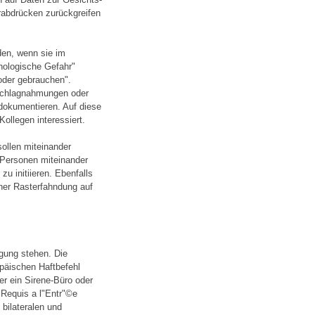
rabdrücken zurückgreifen
en, wenn sie im
hologische Gefahr"
oder gebrauchen".
eschlagnahmungen oder
dokumentieren. Auf diese
ollegen interessiert.
sollen miteinander
 Personen miteinander
u initiieren. Ebenfalls
ner Rasterfahndung auf
ügung stehen. Die
opäischen Haftbefehl
ber ein Sirene-Büro oder
 Requis a l"Entr"©e
bilateralen und