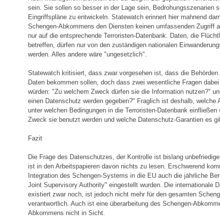
sein. Sie sollen so besser in der Lage sein, Bedrohungsszenarien s
Eingriffspläne zu entwickeln. Statewatch erinnert hier mahnend darn
Schengen-Abkommens den Diensten keinen umfassenden Zugriff au
nur auf die entsprechende Terroristen-Datenbank. Daten, die Flücht
betreffen, dürfen nur von den zuständigen nationalen Einwanderun
werden. Alles andere wäre "ungesetzlich".
Statewatch kritisiert, dass zwar vorgesehen ist, dass die Behörden Z
Daten bekommen sollen, doch dass zwei wesentliche Fragen dabei 
würden: "Zu welchem Zweck dürfen sie die Information nutzen?" un
einen Datenschutz werden gegeben?" Fraglich ist deshalb, welche A
unter welchen Bedingungen in die Terroristen-Datenbank einfließe
Zweck sie benutzt werden und welche Datenschutz-Garantien es gi
Fazit
Die Frage des Datenschutzes, der Kontrolle ist bislang unbefriedig
ist in den Arbeitspapieren davon nichts zu lesen. Erschwerend kom
Integration des Schengen-Systems in die EU auch die jährliche Be
Joint Supervisory Authority" eingestellt wurden. Die internationale
existiert zwar noch, ist jedoch nicht mehr für den gesamten Sche
verantwortlich. Auch ist eine überarbeitung des Schengen-Abkomme
Abkommens nicht in Sicht.