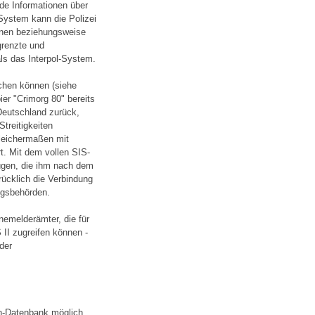
nde Informationen über
-System kann die Polizei
onen beziehungsweise
grenzte und
 als das Interpol-System.
schen können (siehe
er "Crimorg 80" bereits
Deutschland zurück,
Streitigkeiten
gleichermaßen mit
t. Mit dem vollen SIS-
fügen, die ihm nach dem
rücklich die Verbindung
ngsbehörden.
nemelderämter, die für
 II zugreifen können -
der
en-Datenbank möglich