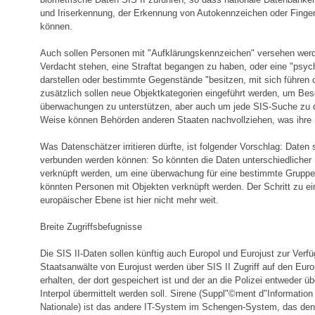
und Iriserkennung, der Erkennung von Autokennzeichen oder Finge
können.
Auch sollen Personen mit "Aufklärungskennzeichen" versehen werd
Verdacht stehen, eine Straftat begangen zu haben, oder eine "psyc
darstellen oder bestimmte Gegenstände "besitzen, mit sich führen 
zusätzlich sollen neue Objektkategorien eingeführt werden, um B
überwachungen zu unterstützen, aber auch um jede SIS-Suche zu 
Weise können Behörden anderen Staaten nachvollziehen, was ihre K
Was Datenschätzer irritieren dürfte, ist folgender Vorschlag: Daten 
verbunden werden können: So könnten die Daten unterschiedlicher
verknüpft werden, um eine überwachung für eine bestimmte Gruppe z
könnten Personen mit Objekten verknüpft werden. Der Schritt zu ei
europäischer Ebene ist hier nicht mehr weit.
Breite Zugriffsbefugnisse
Die SIS II-Daten sollen künftig auch Europol und Eurojust zur Verf
Staatsanwälte von Eurojust werden über SIS II Zugriff auf den Eur
erhalten, der dort gespeichert ist und der an die Polizei entweder ü
Interpol übermittelt werden soll. Sirene (Suppl"©ment d"Information
Nationale) ist das andere IT-System im Schengen-System, das den 