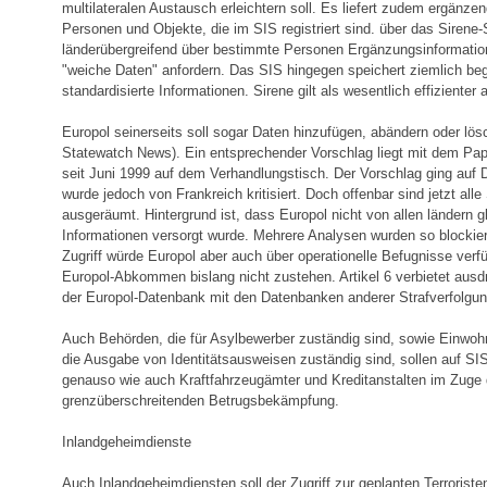
multilateralen Austausch erleichtern soll. Es liefert zudem ergänze
Personen und Objekte, die im SIS registriert sind. über das Sirene
länderübergreifend über bestimmte Personen Ergänzungsinformati
"weiche Daten" anfordern. Das SIS hingegen speichert ziemlich be
standardisierte Informationen. Sirene gilt als wesentlich effizienter
Europol seinerseits soll sogar Daten hinzufügen, abändern oder lö
Statewatch News). Ein entsprechender Vorschlag liegt mit dem Papi
seit Juni 1999 auf dem Verhandlungstisch. Der Vorschlag ging auf 
wurde jedoch von Frankreich kritisiert. Doch offenbar sind jetzt alle 
ausgeräumt. Hintergrund ist, dass Europol nicht von allen ländern 
Informationen versorgt wurde. Mehrere Analysen wurden so blockier
Zugriff würde Europol aber auch über operationelle Befugnisse ver
Europol-Abkommen bislang nicht zustehen. Artikel 6 verbietet ausd
der Europol-Datenbank mit den Datenbanken anderer Strafverfolgu
Auch Behörden, die für Asylbewerber zuständig sind, sowie Einwoh
die Ausgabe von Identitätsausweisen zuständig sind, sollen auf SIS
genauso wie auch Kraftfahrzeugämter und Kreditanstalten im Zuge 
grenzüberschreitenden Betrugsbekämpfung.
Inlandgeheimdienste
Auch Inlandgeheimdiensten soll der Zugriff zur geplanten Terrorist