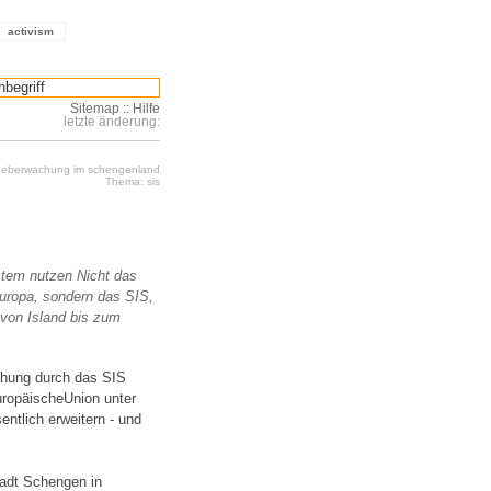
activism
Sitemap
::
Hilfe
letzte änderung:
 ueberwachung im schengenland
Thema: sis
tem nutzen Nicht das
Europa, sondern das SIS,
von Island bis zum
chung durch das SIS
uropäischeUnion unter
ntlich erweitern - und
tadt Schengen in