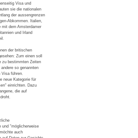
genseitig Visa und
uten sie die nationalen
entlang der aussengrenzen
ngen-Abkommen. Italien,
de mit dem Amsterdamer
tannien und Irland
il.
nen der britischen
gesehen: Zum einen soll
ie zu bestimmten Zeiten
e andere so genannten
 Visa führen.
e neue Kategorie für
en" einrichten. Dazu
fangene, die auf
droht.
zliche
ke und "möglicherweise
U möchte auch
n auf Daten zur Gesichts-