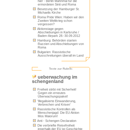
hier - Berlin Mahnmal für die
ermordeten Sinti und Roma
Besetzung der Hamburger St.
Michaelis Kirche
Roma Pride Wien: Haben wir den
Zweiten Weltkrieg schon
vergessen?
Aktionstage gegen
Abschiebungen in Karlsruhe /
Baden-Airpark 28.-30.09.2012
Hamburg: Behörden starten
Razzien und Abschiebungen von
Roma
Bulgarien: Rassistische
Ausschreitungen überall im Land
Texte zur Rubrik:
ueberwachung im
schengenland
Freiheit stirbt mit Sicherheit!
Gegen ein erneutes
Überwachungspaket!
'Illegalisierte Einwanderung,
Verbrechen und Krisen'
Rassistische Kontrollen als
Menschenjagd: Die EU Aktion
Mos Maiorum!
Anti - Schengen Declaration
Die verbriefte Reisefreiheit
innerhalb der EU ist Geschichte