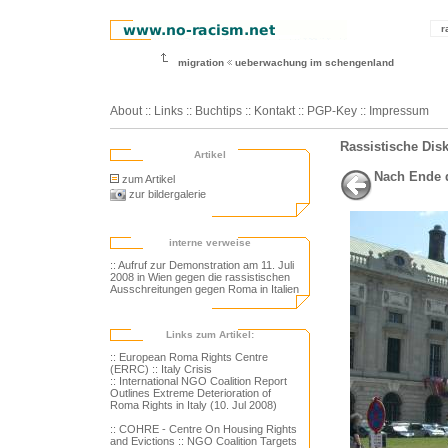
r
migration
ueberwachung im schengenland
About
::
Links
::
Buchtips
::
Kontakt
::
PGP-Key
::
Impressum
Rassistische Dis
Artikel
Nach Ende d
zum Artikel
zur bildergalerie
interne verweise
:: Aufruf zur Demonstration am 11. Juli
2008 in Wien gegen die rassistischen
Ausschreitungen gegen Roma in Italien
Links zum Artikel:
:: European Roma Rights Centre
(ERRC)
:: Italy Crisis
:: International NGO Coalition Report
Outlines Extreme Deterioration of
Roma Rights in Italy (10. Jul 2008)
:: COHRE - Centre On Housing Rights
and Evictions
:: NGO Coalition Targets