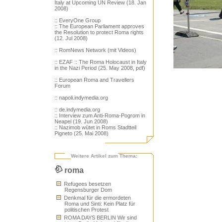
Italy at Upcoming UN Review (18. Jan
2008)
:: EveryOne Group
:: The European Parliament approves
the Resolution to protect Roma rights
(12. Jul 2008)
:: RomNews Network (mit Videos)
:: EZAF
:: The Roma Holocaust in Italy
in the Nazi Period (25. May 2008, pdf)
:: European Roma and Travellers
Forum
:: napoli.indymedia.org
:: de.indymedia.org
:: Interview zum Anti-Roma-Pogrom in
Neapel (19. Jun 2008)
:: Nazimob wütet in Roms Stadtteil
Pigneto (25. Mai 2008)
Weitere Artikel zum Thema:
roma
Refugees besetzen
Regensburger Dom
Denkmal für die ermordeten
Roma und Sinti: Kein Platz für
politischen Protest
ROMA DAYS BERLIN Wir sind