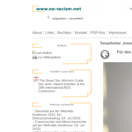
r
migration
sexarbeit
About
::
Links
::
Buchtips
::
Kontakt
::
PGP-Key
::
Impressum
Sexarbeiter_inne
Artikel
Für den
zum Artikel
zur bildergalerie
medien zum text
The Smart Sex Workers Guide.
Sex work related activities at the
18th International AIDS
Conference
interne verweise
:: Sexarbeit auf der Welt Aids
Konferenz 2010. Ein
Diskussionsbeitrag (16. Jul 2010)
:: Frauenrechte sind Menschenrechte
auf der Welt-Aids-Konferenz (16. Jul
2010)