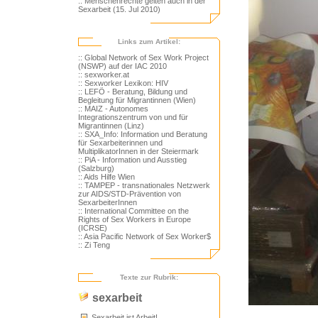
:: Menschenrechte gelten auch in der
Sexarbeit (15. Jul 2010)
Links zum Artikel:
:: Global Network of Sex Work Project
(NSWP) auf der IAC 2010
:: sexworker.at
:: Sexworker Lexikon: HIV
:: LEFÖ - Beratung, Bildung und
Begleitung für Migrantinnen (Wien)
:: MAIZ - Autonomes
Integrationszentrum von und für
Migrantinnen (Linz)
:: SXA_Info: Information und Beratung
für Sexarbeiterinnen und
MultiplikatorInnen in der Steiermark
:: PiA - Information und Ausstieg
(Salzburg)
:: Aids Hilfe Wien
:: TAMPEP - transnationales Netzwerk
zur AIDS/STD-Prävention von
SexarbeiterInnen
:: International Committee on the
Rights of Sex Workers in Europe
(ICRSE)
:: Asia Pacific Network of Sex Worker$
:: Zi Teng
Texte zur Rubrik:
sexarbeit
Sexarbeit ist Arbeit!