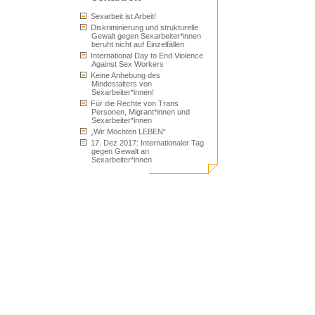
Sexarbeit ist Arbeit!
Diskriminierung und strukturelle
Gewalt gegen Sexarbeiter*innen
beruht nicht auf Einzelfällen
International Day to End Violence
Against Sex Workers
Keine Anhebung des
Mindestalters von
Sexarbeiter*innen!
Für die Rechte von Trans
Personen, Migrant*innen und
Sexarbeiter*innen
„Wir Möchten LEBEN“
17. Dez 2017: Internationaler Tag
gegen Gewalt an
Sexarbeiter*innen