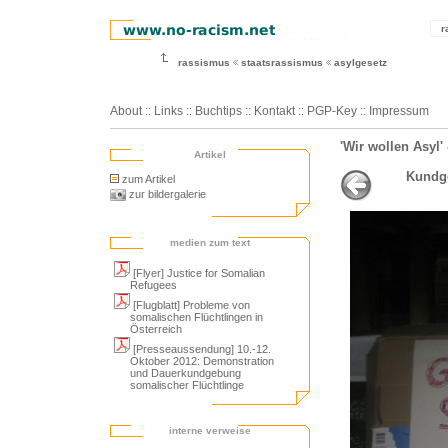
r
rassismus
staatsrassismus
asylgesetz
About
::
Links
::
Buchtips
::
Kontakt
::
PGP-Key
::
Impressum
'Wir wollen Asyl'
Artikel
Kundge
zum Artikel
zur bildergalerie
medien zum text
[Flyer] Justice for Somalian
Refugees
[Flugblatt] Probleme von
somalischen Flüchtlingen in
Österreich
[Presseaussendung] 10.-12.
Oktober 2012: Demonstration
und Dauerkundgebung
somalischer Flüchtlinge
interne verweise