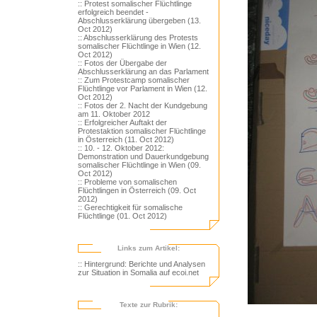
:: Protest somalischer Flüchtlinge
erfolgreich beendet -
Abschlusserklärung übergeben (13.
Oct 2012)
:: Abschlusserklärung des Protests
somalischer Flüchtlinge in Wien (12.
Oct 2012)
:: Fotos der Übergabe der
Abschlusserklärung an das Parlament
:: Zum Protestcamp somalischer
Flüchtlinge vor Parlament in Wien (12.
Oct 2012)
:: Fotos der 2. Nacht der Kundgebung
am 11. Oktober 2012
:: Erfolgreicher Auftakt der
Protestaktion somalischer Flüchtlinge
in Österreich (11. Oct 2012)
:: 10. - 12. Oktober 2012:
Demonstration und Dauerkundgebung
somalischer Flüchtlinge in Wien (09.
Oct 2012)
:: Probleme von somalischen
Flüchtlingen in Österreich (09. Oct
2012)
:: Gerechtigkeit für somalische
Flüchtlinge (01. Oct 2012)
Links zum Artikel:
:: Hintergrund: Berichte und Analysen
zur Situation in Somalia auf ecoi.net
Texte zur Rubrik: