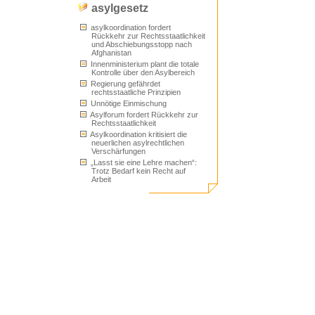
asylgesetz
asylkoordination fordert
Rückkehr zur Rechtsstaatlichkeit
und Abschiebungsstopp nach
Afghanistan
Innenministerium plant die totale
Kontrolle über den Asylbereich
Regierung gefährdet
rechtsstaatliche Prinzipien
Unnötige Einmischung
Asylforum fordert Rückkehr zur
Rechtsstaatlichkeit
Asylkoordination kritisiert die
neuerlichen asylrechtlichen
Verschärfungen
„Lasst sie eine Lehre machen“:
Trotz Bedarf kein Recht auf
Arbeit