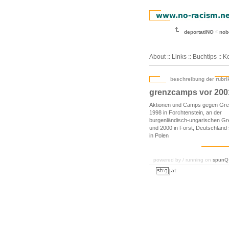
deportatiNO
nob
About
::
Links
::
Buchtips
::
Ko
beschreibung der rubri
grenzcamps vor 200
Aktionen und Camps gegen Gr
1998 in Forchtenstein, an der
burgenländisch-ungarischen G
und 2000 in Forst, Deutschland
in Polen
powered by / running on
spunQ