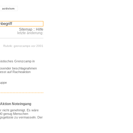
activism
Sitemap
::
Hilfe
letzte änderung:
Rubrik: grenzcamps vor 2001
ssistisches Grenzcamp in
iosender beschlagnahmen
aesst auf Racheaktion
ruppe
 Aktion Noteingang
r nicht genehmigt. Es wäre
.00 genug Menschen
sgelüste zu vermasseln. Der