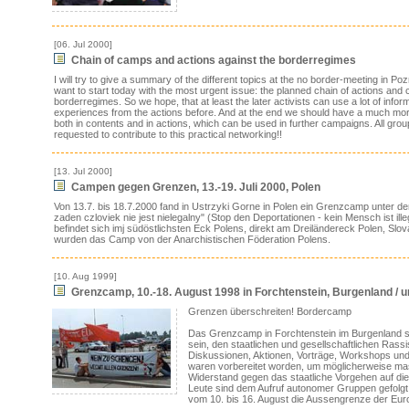
[06. Jul 2000]
Chain of camps and actions against the borderregimes
I will try to give a summary of the different topics at the no border-meeting in Poz
want to start today with the most urgent issue: the planned chain of actions and
borderregimes. So we hope, that at least the later activists can use a lot of infor
experiences from the actions before. And at the end we should have a much mor
both in contents and in actions, which can be used in further campaigns. All grou
requested to contribute to this practical networking!!
[13. Jul 2000]
Campen gegen Grenzen, 13.-19. Juli 2000, Polen
Von 13.7. bis 18.7.2000 fand in Ustrzyki Gorne in Polen ein Grenzcamp unter de
zaden czloviek nie jest nielegalny" (Stop den Deportationen - kein Mensch ist ille
befindet sich imj südöstlichsten Eck Polens, direkt am Dreiländereck Polen, Slov
wurden das Camp von der Anarchistischen Föderation Polens.
[10. Aug 1999]
Grenzcamp, 10.-18. August 1998 in Forchtenstein, Burgenland / u
Grenzen überschreiten! Bordercamp
Das Grenzcamp in Forchtenstein im Burgenland sol
sein, den staatlichen und gesellschaftlichen Rass
Diskussionen, Aktionen, Vorträge, Workshops und
waren vorbereitet worden, um möglicherweise m
Widerstand gegen das staatliche Vorgehen auf die 
Leute sind dem Aufruf autonomer Gruppen gefolgt
vom 10. bis 16. August die Aussengrenze der Eur