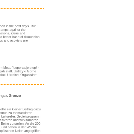
nan in the next days. But I
 camps against the
mations, ideas and
e better base of discussion,
ps and activists are
m Motto "deportacje stop! -
gal) statt. Ustrzyki Gorne
akei, Ukraine. Organisiert
ngar. Grenze
lte ein kleiner Beitrag dazu
ismus zu thematisieren.
 kulturelles Begleitprogramm
assiveren und wirksameren
Beine zu stellen. An die 200
, und haben in der Woche
opäischen Union angegriffen!