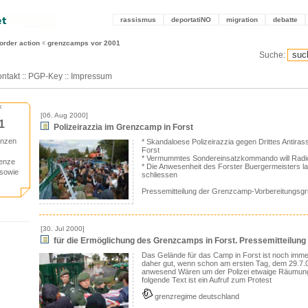
rassismus
deportatiNO
migration
debatte
order action
grenzcamps vor 2001
Suche:
ntakt
::
PGP-Key
::
Impressum
k
[06. Aug 2000]
1
Polizeirazzia im Grenzcamp in Forst
enzen
* Skandaloese Polizeirazzia gegen Drittes Antira
Forst
* Vermummtes Sondereinsatzkommando will Rad
renze
* Die Anwesenheit des Forster Buergermeisters l
 sowie
schliessen
Pressemitteilung der Grenzcamp-Vorbereitungsg
[30. Jul 2000]
für die Ermöglichung des Grenzcamps in Forst. Pressemitteilung
Das Gelände für das Camp in Forst ist noch imme
daher gut, wenn schon am ersten Tag, dem 29.7
anwesend Wären um der Polizei etwaige Räumung
folgende Text ist ein Aufruf zum Protest
grenzregime deutschland