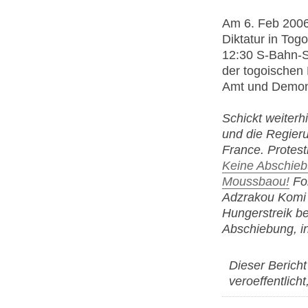
Am 6. Feb 2006 
Diktatur in Togo
12:30 S-Bahn-S
der togoischen
Amt und Demon
Schickt weiterh
und die Regier
France. Protest
Keine Abschieb
Moussbaou!
For
Adzrakou Komi A
Hungerstreik be
Abschiebung, i
Dieser Berich
veroeffentlicht