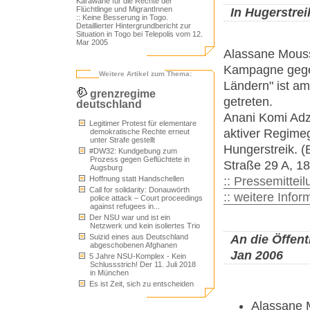
Karawane für die Rechte der
Flüchtlinge und MigrantInnen
In Hugerstrei
:: Keine Besserung in Togo.
Detaillierter Hintergrundbericht zur
Situation in Togo bei Telepolis vom 12.
Mar 2005
Alassane Moussb
Kampagne gegen
Weitere Artikel zum Thema:
Ländern" ist am
grenzregime
getreten.
deutschland
Anani Komi Adzr
Legitimer Protest für elementare
aktiver Regimeg
demokratische Rechte erneut
unter Strafe gestellt
Hungerstreik. 
#DW32: Kundgebung zum
Prozess gegen Geflüchtete in
Straße 29 A, 1
Augsburg
Hoffnung statt Handschellen
:: Pressemittei
Call for solidarity: Donauwörth
:: weitere Info
police attack – Court proceedings
against refugees in...
Der NSU war und ist ein
Netzwerk und kein isoliertes Trio
An die Öffent
Suizid eines aus Deutschland
abgeschobenen Afghanen
Jan 2006
5 Jahre NSU-Komplex - Kein
Schlussstrich! Der 11. Juli 2018
in München
Es ist Zeit, sich zu entscheiden
Alassane 