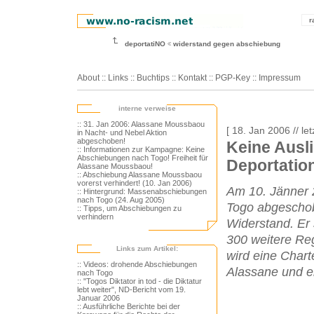
r
deportatiNO
widerstand gegen abschiebung
About
::
Links
::
Buchtips
::
Kontakt
::
PGP-Key
::
Impressum
interne verweise
:: 31. Jan 2006: Alassane Moussbaou
[ 18. Jan 2006 // le
in Nacht- und Nebel Aktion
abgeschoben!
Keine Ausli
:: Informationen zur Kampagne: Keine
Abschiebungen nach Togo! Freiheit für
Deportatio
Alassane Moussbaou!
:: Abschiebung Alassane Moussbaou
vorerst verhindert! (10. Jan 2006)
Am 10. Jänner 
:: Hintergrund: Massenabschiebungen
nach Togo (24. Aug 2005)
Togo abgeschob
:: Tipps, um Abschiebungen zu
verhindern
Widerstand. Er s
300 weitere Reg
Links zum Artikel:
wird eine Chart
:: Videos: drohende Abschiebungen
Alassane und ein
nach Togo
:: "Togos Diktator in tod - die Diktatur
lebt weiter", ND-Bericht vom 19.
Januar 2006
:: Ausführliche Berichte bei der