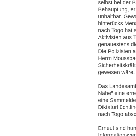
selbst bei der 
Behauptung, er 
unhaltbar. Gewa
hinterücks Men
nach Togo hat 
Aktivisten aus 
genauestens di
Die Polizisten a
Herrn Moussbao
Sicherheitskräf
gewesen wäre.
Das Landesamt h
Nähe" eine erne
eine Sammeldepo
Diktaturflüchtl
nach Togo abs
Erneut sind hun
Informationsver