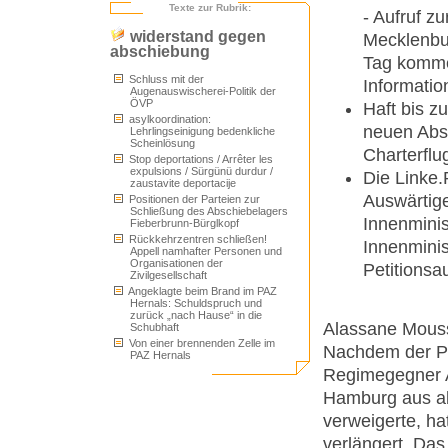
Texte zur Rubrik:
- Aufruf z
widerstand gegen
Mecklenbu
abschiebung
Tag komme
Schluss mit der
Informatio
Augenauswischerei-Politik der
ÖVP
Haft bis z
asylkoordination:
neuen Abs
Lehrlingseinigung bedenkliche
Scheinlösung
Charterflu
Stop deportations / Arrêter les
expulsions / Sürgünü durdur /
Die Linke.
zaustavite deportacije
Auswärtig
Positionen der Parteien zur
Schließung des Abschiebelagers
Innenminis
Fieberbrunn-Bürglkopf
Rückkehrzentren schließen!
Innenminis
Appell namhafter Personen und
Organisationen der
Petitions
Zivilgesellschaft
Angeklagte beim Brand im PAZ
Hernals: Schuldspruch und
zurück „nach Hause“ in die
Alassane Mouss
Schubhaft
Von einer brennenden Zelle im
Nachdem der Pil
PAZ Hernals
Regimegegner 
Hamburg aus ab
verweigerte, ha
verlängert. Das