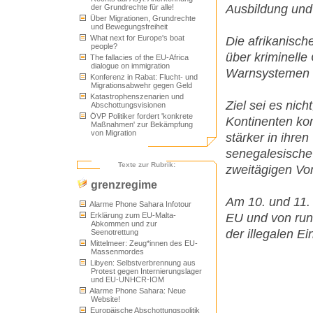
Ausbildung und
der Grundrechte für alle!
Über Migrationen, Grundrechte
und Bewegungsfreiheit
What next for Europe's boat
Die afrikanisch
people?
über kriminell
The fallacies of the EU-Africa
dialogue on immigration
Warnsystemen 
Konferenz in Rabat: Flucht- und
Migrationsabwehr gegen Geld
Katastrophenszenarien und
Ziel sei es ni
Abschottungsvisionen
ÖVP Politiker fordert 'konkrete
Kontinenten ko
Maßnahmen' zur Bekämpfung
von Migration
stärker in ihre
senegalesische
Texte zur Rubrik:
zweitägigen Vo
grenzregime
Am 10. und 11. 
Alarme Phone Sahara Infotour
EU und von run
Erklärung zum EU-Malta-
Abkommen und zur
der illegalen E
Seenotrettung
Mittelmeer: Zeug*innen des EU-
Massenmordes
Libyen: Selbstverbrennung aus
Protest gegen Internierungslager
und EU-UNHCR-IOM
Alarme Phone Sahara: Neue
Website!
Europäische Abschottungspolitik