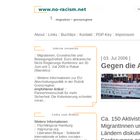
r
migration
grenzregime
About
::
Links
::
Buchtips
::
Kontakt
::
PGP-Key
::
Impressum
interne verweise
:: Migrationen, Grundrechte und
[ 03. Jul 2006 ]
Bewegungsfreiheit. Euro-afrikanische
Nicht-Regierungs-Konferenz am 30.
Gegen die 
Juni und 1. Juli 2006 in Rabat
(Marokko)
:: Weitere Informationen zur EU-
Abschottungspolitik in der Rubrik
Grenzregime
empfohlener Artikel:
::
PartnerInnenschaft für mehr
Sicherheit: Die Kolonisierung schreitet
voran...
Links zum Artikel:
Ca. 150 Aktivist
Weitere Informationen:
MigrantInnen un
:: Flüchtlingsrat Hamburg
:: migreurop.org
Ländern diskut
:: Libération Afrique - Solidarité
internationale et luttes sociales -