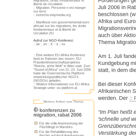
Forderungen ge
Migrations, droits fondamentaux et
liberté de circulation
Juli 2006 in Ra
:: Migration. Personne n est etanger
sur terre
beschlossen (wi
:: estrecho.indymedia.org
Afrika und Euro
:: Manifeste non gouvernemental euro-
africain sur les migrations, les droits
Migrationsverin
fondamentaux et la liberté de
circulation (fr)
auch über Aktio
Aufruf zur NGO-Konferenz:
Thema Migratio
:: de
:: en
:: fr
:: it
:: es
Am 1. Juli fand
:: Eine weitere EU-Afrika Konferenz
fand im Rahmen des österrr. EU-
Kundgebung mit
PräsidentInnenschaftsprojektes
"Reiche, arme Welt" in Wien statt. Zum
statt, in dem di
"Sound of Africa" von 22.-23. Juni 2006
hatte die Österreichische Plattform
entwicklungspolitischer NGO's
(NGDOs) geladen.
Bei dieser Konf
:: Weitere Informationen zur EU-Afrika
Strategie unter: eu-platform.at
Afrikanischen S
werden. Der
::
Weitere Artikel zum Thema:
konferenzen zu
"Im Plan heißt e
migration, rabat 2006
'schnelle und 
Für die volle Anerkennung der
Grenzüberschre
Flüchtlinge in Marokko
Verstärkung der
Für die Rehabilitierung des
Rechts auf Asyl! Anerkennung