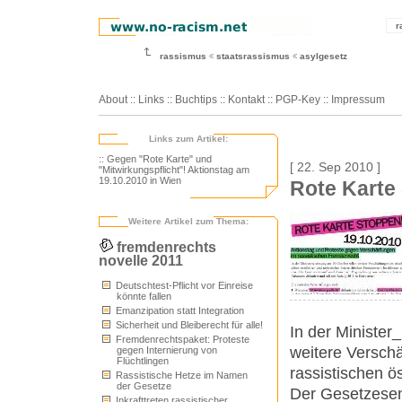
r
rassismus
staatsrassismus
asylgesetz
About
::
Links
::
Buchtips
::
Kontakt
::
PGP-Key
::
Impressum
Links zum Artikel:
:: Gegen "Rote Karte" und
[ 22. Sep 2010 ]
"Mitwirkungspflicht"! Aktionstag am
19.10.2010 in Wien
Rote Karte
Weitere Artikel zum Thema:
fremdenrechts
novelle 2011
Deutschtest-Pflicht vor Einreise
könnte fallen
Emanzipation statt Integration
Sicherheit und Bleiberecht für alle!
In der Minister
Fremdenrechtspaket: Proteste
weitere Verschä
gegen Internierung von
Flüchtlingen
rassistischen 
Rassistische Hetze im Namen
der Gesetze
Der Gesetzesen
Inkrafttreten rassistischer