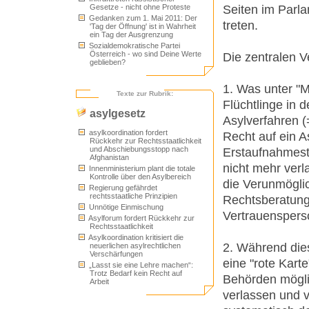
Seiten im Parla
Gesetze - nicht ohne Proteste
Gedanken zum 1. Mai 2011: Der
treten.
'Tag der Öffnung' ist in Wahrheit
ein Tag der Ausgrenzung
Sozialdemokratische Partei
Österreich - wo sind Deine Werte
Die zentralen V
geblieben?
1. Was unter "Mi
Texte zur Rubrik:
Flüchtlinge in 
asylgesetz
Asylverfahren (
asylkoordination fordert
Recht auf ein As
Rückkehr zur Rechtsstaatlichkeit
und Abschiebungsstopp nach
Erstaufnahmest
Afghanistan
nicht mehr ver
Innenministerium plant die totale
Kontrolle über den Asylbereich
die Verunmögli
Regierung gefährdet
rechtsstaatliche Prinzipien
Rechtsberatung
Unnötige Einmischung
Vertrauenspers
Asylforum fordert Rückkehr zur
Rechtsstaatlichkeit
Asylkoordination kritisiert die
2. Während dies
neuerlichen asylrechtlichen
Verschärfungen
eine "rote Karte
„Lasst sie eine Lehre machen“:
Trotz Bedarf kein Recht auf
Behörden mögli
Arbeit
verlassen und v