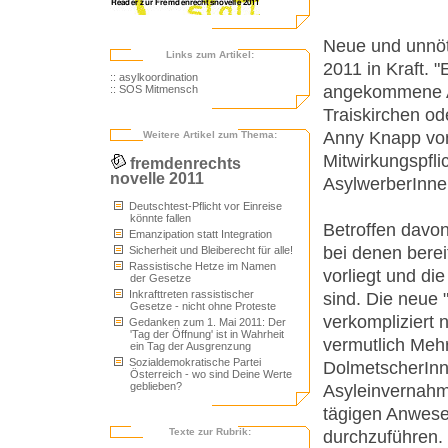
Neue und unnöti
Links zum Artikel:
2011 in Kraft. 
:: asylkoordination
angekommene As
:: SOS Mitmensch
Traiskirchen od
Anny Knapp von
Weitere Artikel zum Thema:
Mitwirkungspfl
fremdenrechts
novelle 2011
AsylwerberInnen
Deutschtest-Pflicht vor Einreise
könnte fallen
Betroffen davo
Emanzipation statt Integration
bei denen berei
Sicherheit und Bleiberecht für alle!
Rassistische Hetze im Namen
vorliegt und di
der Gesetze
Inkrafttreten rassistischer
sind. Die neue 
Gesetze - nicht ohne Proteste
verkompliziert 
Gedanken zum 1. Mai 2011: Der
'Tag der Öffnung' ist in Wahrheit
vermutlich Meh
ein Tag der Ausgrenzung
Sozialdemokratische Partei
DolmetscherIn
Österreich - wo sind Deine Werte
geblieben?
Asyleinvernahm
tägigen Anwese
Texte zur Rubrik:
durchzuführen.