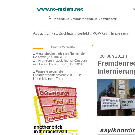
r
rassismus
staatsrassismus
asylgesetz
About
::
Links
::
Buchtips
::
Kontakt
::
PGP-Key
::
Impressum
interne verweise
:: Rassistische Hetze im Namen der
[ 30. Jun 2011 ]
Gesetze (29. Jun 2011)
:: Inkrafttreten rassistischer Gesetze -
Fremdenrec
nicht ohne Proteste (29. Jun 2011)
Internierun
:: Proteste gegen die
Fremdenrechtsnovelle 2011 - Ein
Überblick
mit
:: Fotos
asylkoordi