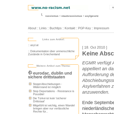
r
rassismus
staatsrassismus
asylgesetz
About
::
Links
::
Buchtips
::
Kontakt
::
PGP-Key
::
Impressum
Links zum Artikel:
:: asyl.at
[ 18. Oct 2010 ]
:: Dokumentation über unmenschliche
Keine Absc
Zustände in Griechenland
EGMR verfügt A
Weitere Artikel zum Thema:
appelliert an d
eurodac, dublin und
Aufforderung d
sichere drittstaaten
Abschiebungssto
Stoppt Abschiebungen -
Asylverfahren z
Widerstand ist möglich
Stop Deportations - Resistance is
anzuwenden.
Possible!
Die Türkei ist kein 'sicherer
Drittstaat'
Ende September 
Mitgefühl ist wichtig, einen Wandel
niederländisch
bringen aber nur verlässliche
Rechte für...