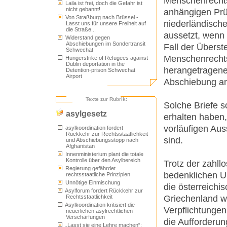
Menschenrechts
Laila ist frei, doch die Gefahr ist
nicht gebannt!
anhängigen Prü
Von Straßburg nach Brüssel -
niederländische
Lasst uns für unsere Freiheit auf
die Straße...
aussetzt, wenn 
Widerstand gegen
Abschiebungen im Sondertransit
Fall der Überst
Schwechat
Menschenrechtsg
Hungerstrike of Refugees against
Dublin deportation in the
herangetragene
Detention-prison Schwechat
Airport
Abschiebung a
Texte zur Rubrik:
Solche Briefe 
asylgesetz
erhalten haben,
vorläufigen A
asylkoordination fordert
Rückkehr zur Rechtsstaatlichkeit
sind.
und Abschiebungsstopp nach
Afghanistan
Innenministerium plant die totale
Kontrolle über den Asylbereich
Trotz der zahll
Regierung gefährdet
bedenklichen U
rechtsstaatliche Prinzipien
Unnötige Einmischung
die österreichi
Asylforum fordert Rückkehr zur
Griechenland w
Rechtsstaatlichkeit
Asylkoordination kritisiert die
Verpflichtungen
neuerlichen asylrechtlichen
Verschärfungen
die Aufforderu
„Lasst sie eine Lehre machen“: