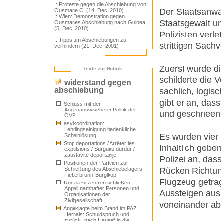
:: Proteste gegen die Abschiebung von
Der Staatsanwa
Ousmane C. (14. Dec. 2010)
:: Wien: Demonstration gegen
Staatsgewalt un
Ousmanes Abschiebung nach Guinea
(5. Dec. 2010)
Polizisten verl
:: Tipps um Abschiebungen zu
strittigen Sach
verhindern (21. Dec. 2001)
Zuerst wurde d
Texte zur Rubrik:
schilderte die
widerstand gegen
abschiebung
sachlich, logi
gibt er an, das
Schluss mit der
Augenauswischerei-Politik der
und geschrieen
ÖVP
asylkoordination:
Lehrlingseinigung bedenkliche
Es wurden vier 
Scheinlösung
Stop deportations / Arrêter les
Inhaltlich gebe
expulsions / Sürgünü durdur /
zaustavite deportacije
Polizei an, da
Positionen der Parteien zur
Rücken Richtun
Schließung des Abschiebelagers
Fieberbrunn-Bürglkopf
Flugzeug getra
Rückkehrzentren schließen!
Appell namhafter Personen und
Aussteigen aus 
Organisationen der
Zivilgesellschaft
voneinander ab
Angeklagte beim Brand im PAZ
Hernals: Schuldspruch und
zurück „nach Hause“ in die