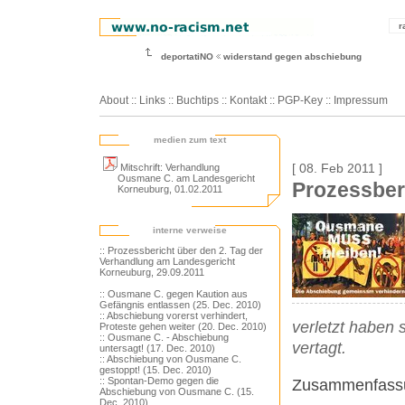
r
deportatiNO
widerstand gegen abschiebung
About
::
Links
::
Buchtips
::
Kontakt
::
PGP-Key
::
Impressum
medien zum text
Mitschrift: Verhandlung
[ 08. Feb 2011 ]
Ousmane C. am Landesgericht
Prozessber
Korneuburg, 01.02.2011
interne verweise
:: Prozessbericht über den 2. Tag der
Verhandlung am Landesgericht
Korneuburg, 29.09.2011
:: Ousmane C. gegen Kaution aus
Gefängnis entlassen (25. Dec. 2010)
:: Abschiebung vorerst verhindert,
verletzt haben 
Proteste gehen weiter (20. Dec. 2010)
:: Ousmane C. - Abschiebung
vertagt.
untersagt! (17. Dec. 2010)
:: Abschiebung von Ousmane C.
gestoppt! (15. Dec. 2010)
:: Spontan-Demo gegen die
Zusammenfassu
Abschiebung von Ousmane C. (15.
Dec. 2010)