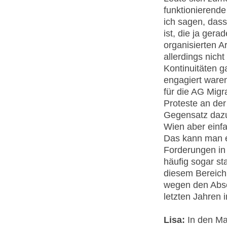
funktionierend
ich sagen, dass
ist, die ja ger
organisierten A
allerdings nich
Kontinuitäten g
engagiert ware
für die AG Migr
Proteste an de
Gegensatz dazu 
Wien aber einf
Das kann man e
Forderungen in 
häufig sogar st
diesem Bereich i
wegen den Absc
letzten Jahren 
Lisa:
In den Ma