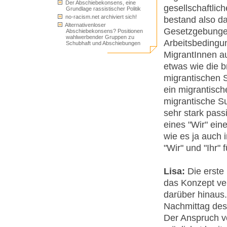
Der Abschiebekonsens, eine
gesellschaftlic
Grundlage rassistischer Politik
no-racism.net archiviert sich!
bestand also da
Alternativenloser
Gesetzgebungen
Abschiebekonsens? Positionen
wahlwerbender Gruppen zu
Arbeitsbedingu
Schubhaft und Abschiebungen
MigrantInnen a
etwas wie die br
migrantischen S
ein migrantisch
migrantische Su
sehr stark passi
eines "Wir" eine
wie es ja auch 
"Wir" und "Ihr" f
Lisa:
Die erste
das Konzept ver
darüber hinaus
Nachmittag des 
Der Anspruch v