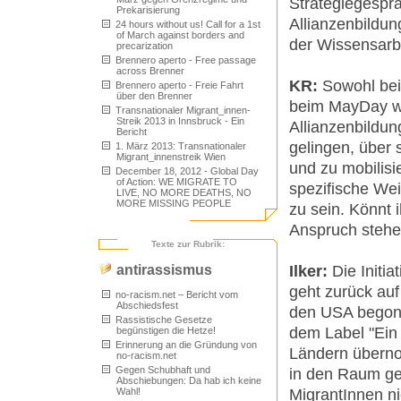
Strategiegesprä
Prekarisierung
Allianzenbildu
24 hours without us! Call for a 1st
of March against borders and
der Wissensarbe
precarization
Brennero aperto - Free passage
across Brenner
KR:
Sowohl bei
Brennero aperto - Freie Fahrt
über den Brenner
beim MayDay wur
Transnationaler Migrant_innen-
Streik 2013 in Innsbruck - Ein
Allianzenbildung
Bericht
gelingen, über
1. März 2013: Transnationaler
Migrant_innenstreik Wien
und zu mobilisi
December 18, 2012 - Global Day
of Action: WE MIGRATE TO
spezifische Wei
LIVE, NO MORE DEATHS, NO
MORE MISSING PEOPLE
zu sein. Könnt 
Anspruch steh
Texte zur Rubrik:
Ilker:
Die Initia
antirassismus
geht zurück auf
no-racism.net – Bericht vom
Abschiedsfest
den USA begonn
Rassistische Gesetze
dem Label "Ein
begünstigen die Hetze!
Erinnerung an die Gründung von
Ländern überno
no-racism.net
Gegen Schubhaft und
in den Raum ge
Abschiebungen: Da hab ich keine
MigrantInnen ni
Wahl!