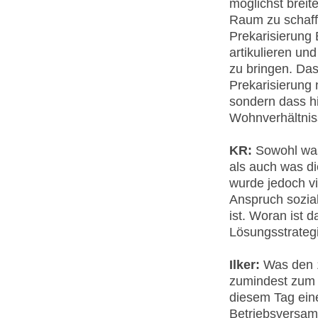
möglichst breit
Raum zu schaff
Prekarisierung
artikulieren u
zu bringen. Das
Prekarisierung 
sondern dass hi
Wohnverhältniss
KR:
Sowohl was
als auch was d
wurde jedoch vie
Anspruch sozial
ist. Woran ist 
Lösungsstrateg
Ilker:
Was den 1
zumindest zum T
diesem Tag ein
Betriebsversam