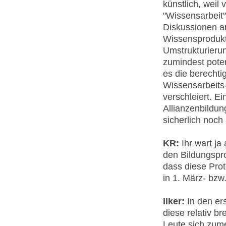
künstlich, weil 
"Wissensarbeit"
Diskussionen an
Wissensprodukti
Umstrukturierun
zumindest potenz
es die berechtig
Wissensarbeits-
verschleiert. Ei
Allianzenbildung
sicherlich noch
KR:
Ihr wart ja
den Bildungspro
dass diese Prote
in 1. März- bz
Ilker:
In den ers
diese relativ 
Leute sich zume