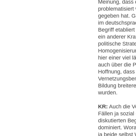
Meinung, dass 
problematisiert
gegeben hat. Gr
im deutschsprac
Begriff etablie
ein anderer Kra
politische Stra
Homogenisierun
hier einer viel
auch über die P
Hoffnung, dass
Vernetzungsbem
Bildung breite
wurden.
KR:
Auch die V
Fällen ja sozia
diskutierten Be
dominiert. Wora
ja beide selbst