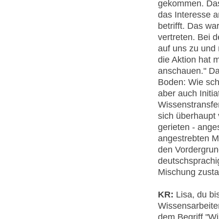
gekommen. Das 
das Interesse an
betrifft. Das wa
vertreten. Bei 
auf uns zu und 
die Aktion hat m
anschauen." Da
Boden: Wie scha
aber auch Initi
Wissenstransfer
sich überhaupt
gerieten - ange
angestrebten M
den Vordergrund
deutschsprachi
Mischung zusta
KR:
Lisa, du bi
Wissensarbeiter
dem Begriff "Wi