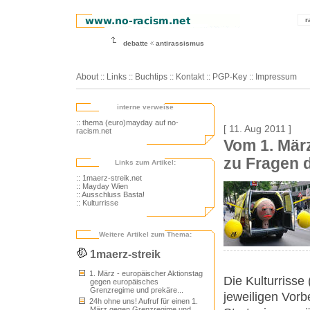
r
debatte
antirassismus
About
::
Links
::
Buchtips
::
Kontakt
::
PGP-Key
::
Impressum
interne verweise
:: thema (euro)mayday auf no-
[ 11. Aug 2011 ]
racism.net
Vom 1. März
zu Fragen d
Links zum Artikel:
:: 1maerz-streik.net
:: Mayday Wien
:: Ausschluss Basta!
:: Kulturrisse
Weitere Artikel zum Thema:
1maerz-streik
1. März - europäischer Aktionstag
Die Kulturrisse 
gegen europäisches
Grenzregime und prekäre...
jeweiligen Vorb
24h ohne uns! Aufruf für einen 1.
März gegen Grenzregime und