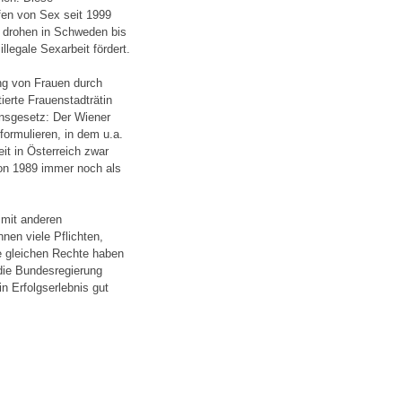
en von Sex seit 1999
rn drohen in Schweden bis
llegale Sexarbeit fördert.
g von Frauen durch
ierte Frauenstadträtin
nsgesetz: Der Wiener
ormulieren, in dem u.a.
eit in Österreich zwar
von 1989 immer noch als
 mit anderen
nen viele Pflichten,
e gleichen Rechte haben
 die Bundesregierung
n Erfolgserlebnis gut