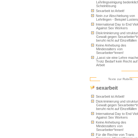
Lehrlingseinigung bedenklic
Scheinlösung
Sexarbeit ist Arbeit!
Nein zur Abschiebung von
Lehrlingen - Beispiel Lusten
International Day to End Vio
Against Sex Workers
Diskriminierung und struktur
Gewalt gegen Sexarbeiter*i
beruht nicht auf Einzelfällen
Keine Anhebung des
Mindestalters von
Sexarbeiter*innen!
„Lasst sie eine Lehre mache
Trotz Bedarf kein Recht auf
Arbeit
Texte zur Rubrik:
sexarbeit
Sexarbeit ist Arbeit!
Diskriminierung und struktur
Gewalt gegen Sexarbeiter*i
beruht nicht auf Einzelfällen
International Day to End Vio
Against Sex Workers
Keine Anhebung des
Mindestalters von
Sexarbeiter*innen!
Für die Rechte von Trans