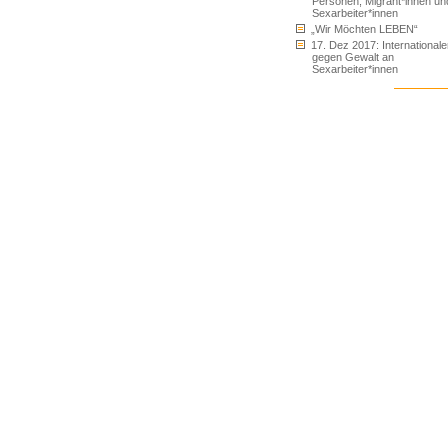
Personen, Migrant*innen un
Sexarbeiter*innen
„Wir Möchten LEBEN“
17. Dez 2017: Internationale
gegen Gewalt an
Sexarbeiter*innen