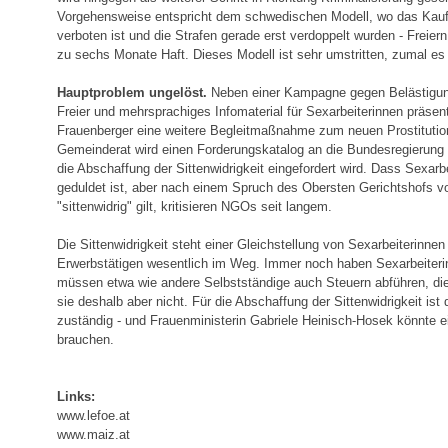
Vorgehensweise entspricht dem schwedischen Modell, wo das Kauf
verboten ist und die Strafen gerade erst verdoppelt wurden - Freie
zu sechs Monate Haft. Dieses Modell ist sehr umstritten, zumal es i
Hauptproblem ungelöst.
Neben einer Kampagne gegen Belästigun
Freier und mehrsprachiges Infomaterial für Sexarbeiterinnen präsent
Frauenberger eine weitere Begleitmaßnahme zum neuen Prostitutio
Gemeinderat wird einen Forderungskatalog an die Bundesregierung f
die Abschaffung der Sittenwidrigkeit eingefordert wird. Dass Sexarb
geduldet ist, aber nach einem Spruch des Obersten Gerichtshofs 
"sittenwidrig" gilt, kritisieren NGOs seit langem.
Die Sittenwidrigkeit steht einer Gleichstellung von Sexarbeiterinnen
Erwerbstätigen wesentlich im Weg. Immer noch haben Sexarbeiterin
müssen etwa wie andere Selbstständige auch Steuern abführen, di
sie deshalb aber nicht. Für die Abschaffung der Sittenwidrigkeit ist
zuständig - und Frauenministerin Gabriele Heinisch-Hosek könnte ei
brauchen.
Links:
www.lefoe.at
www.maiz.at