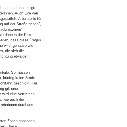
Innen und unbeteiligte
eiterinnen. Auch Eva van
gestattete Arbeitsorte für
ng auf der Straße geben",
rlaubniszonen" in
ie dann in der Praxis
iegen, dass diese Fragen
ie wird, genauso wie
n, die sich die
ichtung etwaiger
rteile: So müssen
, künftig keine Strafe
hlfahrt geschickt. Für
g gilt eine
 wird eine Vertreterin
, wie auch die
treterinnen durchaus
aubten Zonen anbahnen,
ehen. Diese