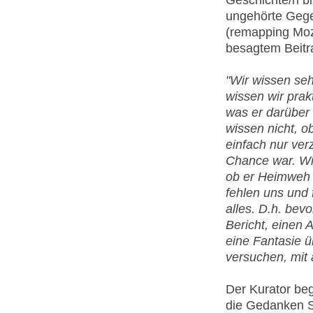
Geschichte/n bi
ungehörte Gege
(remapping Moza
besagtem Beitr
"Wir wissen seh
wissen wir prak
was er darüber 
wissen nicht, o
einfach nur verz
Chance war. Wir
ob er Heimweh h
fehlen uns und 
alles. D.h. bev
Bericht, einen 
eine Fantasie ü
versuchen, mit 
Der Kurator beg
die Gedanken So