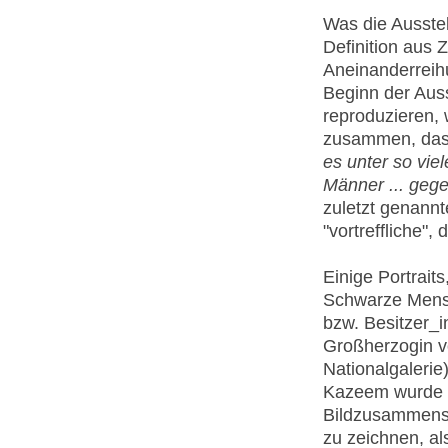
Was die Ausste
Definition aus 
Aneinanderreihu
Beginn der Aus
reproduzieren, w
zusammen, dass
es unter so vie
Männer ... geg
zuletzt genannt
"vortreffliche",
Einige Portraits
Schwarze Mensc
bzw. Besitzer_i
Großherzogin v
Nationalgalerie
Kazeem wurde d
Bildzusammenst
zu zeichnen, al