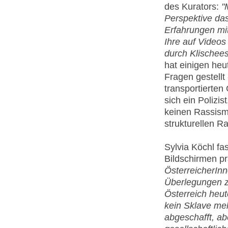
des Kurators:
"
Perspektive da
Erfahrungen mit
Ihre auf Videos
durch Klischee
hat einigen he
Fragen gestellt 
transportierten
sich ein Polizis
keinen Rassismu
strukturellen R
Sylvia Köchl fa
Bildschirmen p
ÖsterreicherInn
Überlegungen z
Österreich heut
kein Sklave meh
abgeschafft, abe