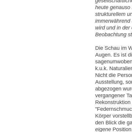
gesellschaftli
heute genauso 
strukturellem u
immerwährend 
wird und in der
Beobachtung st
Die Schau im W
Augen. Es ist d
sagenumwobenen
k.u.k. Naturalie
Nicht die Perso
Ausstellung, so
abgezogen wurde
vergangener Tag
Rekonstruktion 
"Federnschmuck"
Körper vorstellb
den Blick die g
eigene
Position