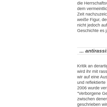
die Herrschafts
dem vermeintli
Zeit nachzuzeic
weiße
Figur, de
nicht jedoch au
Geschichte es j
... antirass
Kritik an derar
wird ihr mit ra
wir auf eine Au
und reflektiert
2006 wurde vers
"Verborgene Ges
zwischen denen
geschrieben wir