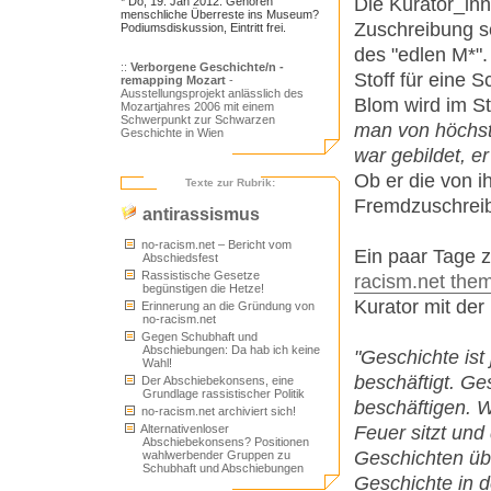
Die Kurator_in
* Do, 19. Jan 2012: Gehören
menschliche Überreste ins Museum?
Zuschreibung sc
Podiumsdiskussion, Eintritt frei.
des "edlen M*"
::
Verborgene Geschichte/n -
Stoff für eine S
remapping Mozart
-
Ausstellungsprojekt anlässlich des
Blom wird im S
Mozartjahres 2006 mit einem
Schwerpunkt zur Schwarzen
man von höchste
Geschichte in Wien
war gebildet, er
Ob er die von 
Texte zur Rubrik:
Fremdzuschreib
antirassismus
no-racism.net – Bericht vom
Ein paar Tage z
Abschiedsfest
Rassistische Gesetze
racism.net them
begünstigen die Hetze!
Kurator mit der
Erinnerung an die Gründung von
no-racism.net
Gegen Schubhaft und
Abschiebungen: Da hab ich keine
"Geschichte ist
Wahl!
beschäftigt. Ge
Der Abschiebekonsens, eine
Grundlage rassistischer Politik
beschäftigen. W
no-racism.net archiviert sich!
Feuer sitzt und
Alternativenloser
Abschiebekonsens? Positionen
Geschichten üb
wahlwerbender Gruppen zu
Schubhaft und Abschiebungen
Geschichte in d