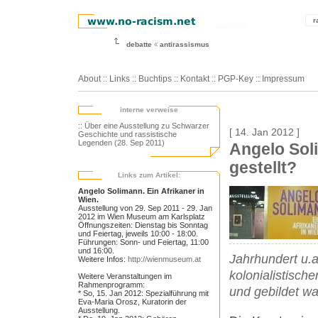
r
debatte
antirassismus
About
::
Links
::
Buchtips
::
Kontakt
::
PGP-Key
::
Impressum
interne verweise
:: Über eine Ausstellung zu Schwarzer
[ 14. Jan 2012 ]
Geschichte und rassistische
Legenden (28. Sep 2011)
Angelo Sol
gestellt?
Links zum Artikel:
Angelo Solimann. Ein Afrikaner in
Wien.
Ausstellung von 29. Sep 2011 - 29. Jan
2012 im Wien Museum am Karlsplatz
Öffnungszeiten: Dienstag bis Sonntag
und Feiertag, jeweils 10:00 - 18:00.
Führungen: Sonn- und Feiertag, 11:00
und 16:00.
Jahrhundert u.a
Weitere Infos:
http://wienmuseum.at
kolonialistische
Weitere Veranstaltungen im
Rahmenprogramm:
und gebildet war
* So, 15. Jan 2012: Spezialführung mit
Eva-Maria Orosz, Kuratorin der
Ausstellung.