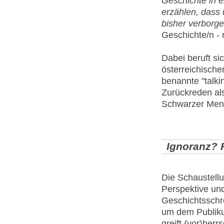
Geschichte in e
erzählen, dass
bisher verborg
Geschichte/n - 
Dabei beruft s
österreichische
benannte "talki
Zurückreden als
Schwarzer Men
Ignoranz?
Die Schaustell
Perspektive und
Geschichtsschr
um dem Publiku
greift (vor)her