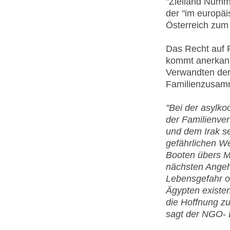
"Zielland Numme
der "im europä
Österreich zum
Das Recht auf F
kommt anerkann
Verwandten der
Familienzusam
"Bei der asylkoo
der Familienve
und dem Irak s
gefährlichen We
Booten übers Mi
nächsten Angehö
Lebensgefahr od
Ägypten existen
die Hoffnung zu
sagt der NGO- 