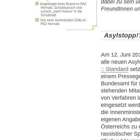
dabei zu sein u
Angeklagte beim Brand im PAZ
FreundInnen und
Hernals: Schuldspruch und
zurück „nach Hause“ in die
Schubhaft
Von einer brennenden Zelle im
PAZ Hernals
Asylstopp!
Am 12. Juni 201
alle neuen Asyl
:: Standard
setz
einem Pressege
Bundesamt für 
stehenden Mita
von Verfahren 
eingesetzt wer
die Innenminist
eigenen Angabe
Österreichs zu 
rassistischer S