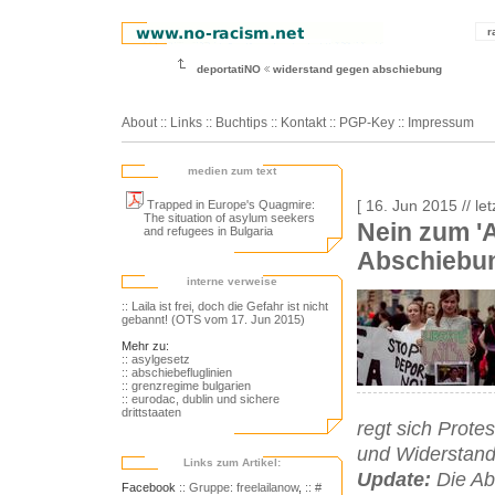
r
deportatiNO
widerstand gegen abschiebung
About
::
Links
::
Buchtips
::
Kontakt
::
PGP-Key
::
Impressum
medien zum text
Trapped in Europe's Quagmire:
[ 16. Jun 2015 // le
The situation of asylum seekers
Nein zum 'A
and refugees in Bulgaria
Abschiebung
interne verweise
:: Laila ist frei, doch die Gefahr ist nicht
gebannt! (OTS vom 17. Jun 2015)
Mehr zu:
:: asylgesetz
:: abschiebefluglinien
:: grenzregime bulgarien
:: eurodac, dublin und sichere
drittstaaten
regt sich Protes
und Widerstand
Links zum Artikel:
Update:
Die Ab
Facebook
:: Gruppe: freelailanow
,
:: #