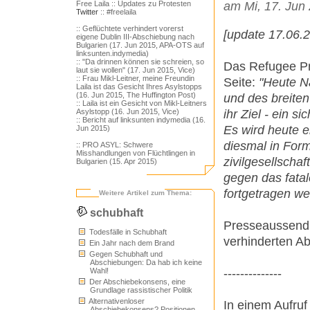
Free Laila
:: Updates zu Protesten
am Mi, 17. Jun
Twitter
:: #freelaila
:: Geflüchtete verhindert vorerst
[update 17.06.2
eigene Dublin III-Abschiebung nach
Bulgarien (17. Jun 2015, APA-OTS auf
linksunten.indymedia)
:: "Da drinnen können sie schreien, so
Das Refugee Pr
laut sie wollen" (17. Jun 2015, Vice)
:: Frau Mikl-Leitner, meine Freundin
Seite:
"Heute N
Laila ist das Gesicht Ihres Asylstopps
(16. Jun 2015, The Huffington Post)
und des breiten
:: Laila ist ein Gesicht von Mikl-Leitners
ihr Ziel - ein s
Asylstopp (16. Jun 2015, Vice)
:: Bericht auf linksunten indymedia (16.
Es wird heute 
Jun 2015)
diesmal in Form
:: PRO ASYL: Schwere
Misshandlungen von Flüchtlingen in
zivilgesellschaf
Bulgarien (15. Apr 2015)
gegen das fata
fortgetragen we
Weitere Artikel zum Thema:
schubhaft
Presseaussendu
Todesfälle in Schubhaft
verhinderten A
Ein Jahr nach dem Brand
Gegen Schubhaft und
Abschiebungen: Da hab ich keine
--------------
Wahl!
Der Abschiebekonsens, eine
Grundlage rassistischer Politik
Alternativenloser
In einem Aufruf
Abschiebekonsens? Positionen