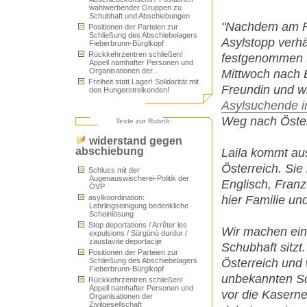
wahlwerbender Gruppen zu
Schubhaft und Abschiebungen
"Nachdem am Fre
Positionen der Parteien zur
Schließung des Abschiebelagers
Asylstopp verhä
Fieberbrunn-Bürglkopf
Rückkehrzentren schließen!
festgenommen u
Appell namhafter Personen und
Organisationen der...
Mittwoch nach 
Freiheit statt Lager! Solidarität mit
Freundin und w
den Hungerstreikenden!
Asylsuchende i
Weg nach Öster
Texte zur Rubrik:
widerstand gegen
abschiebung
Laila kommt aus
Österreich. Sie 
Schluss mit der
Augenauswischerei-Politik der
Englisch, Franz
ÖVP
hier Familie un
asylkoordination:
Lehrlingseinigung bedenkliche
Scheinlösung
Stop deportations / Arrêter les
Wir machen ein
expulsions / Sürgünü durdur /
zaustavite deportacije
Schubhaft sitzt.
Positionen der Parteien zur
Österreich und 
Schließung des Abschiebelagers
Fieberbrunn-Bürglkopf
unbekannten Sc
Rückkehrzentren schließen!
Appell namhafter Personen und
vor die Kaserne 
Organisationen der
Zivilgesellschaft