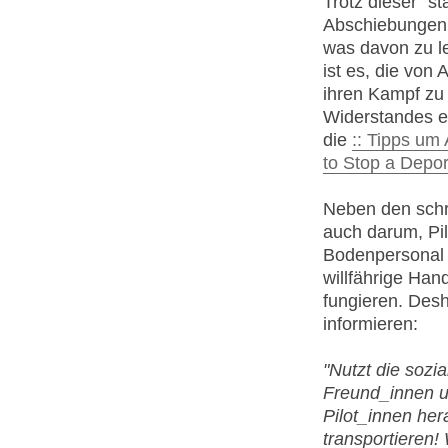
Trotz dieser "s
Abschiebungen 
was davon zu le
ist es, die von
ihren Kampf zu
Widerstandes es
die
:: Tipps um
to Stop a Depor
Neben den schri
auch darum, Pil
Bodenpersonal z
willfährige Han
fungieren. Desh
informieren:
"Nutzt die sozi
Freund_innen u
Pilot_innen he
transportieren!